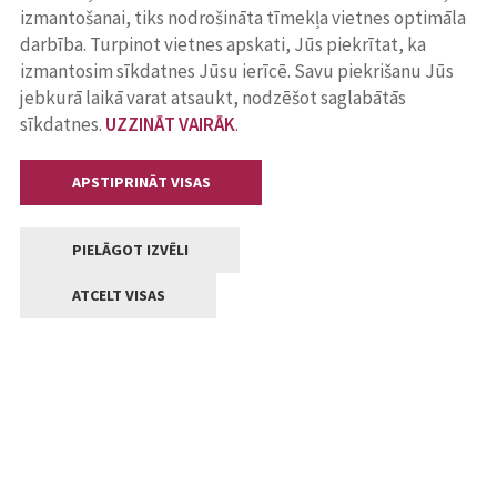
izmantošanai, tiks nodrošināta tīmekļa vietnes optimāla
darbība. Turpinot vietnes apskati, Jūs piekrītat, ka
izmantosim sīkdatnes Jūsu ierīcē. Savu piekrišanu Jūs
jebkurā laikā varat atsaukt, nodzēšot saglabātās
sīkdatnes.
UZZINĀT VAIRĀK
.
APSTIPRINĀT VISAS
PIELĀGOT IZVĒLI
ATCELT VISAS