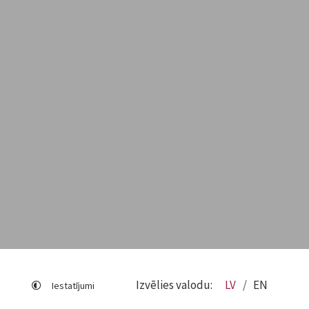
Izvēlies valodu:
LV
EN
Iestatījumi