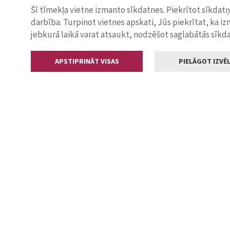
Šī tīmekļa vietne izmanto sīkdatnes. Piekrītot sīkdat
darbība. Turpinot vietnes apskati, Jūs piekrītat, ka i
jebkurā laikā varat atsaukt, nodzēšot saglabātās sīkd
APSTIPRINĀT VISAS
PIELĀGOT IZVĒL
Kontakti
Jelgavas valstp
Lielā iela 11
+371 630055
pasts@jelga