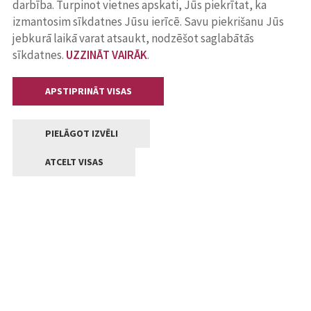
darbība. Turpinot vietnes apskati, Jūs piekrītat, ka
izmantosim sīkdatnes Jūsu ierīcē. Savu piekrišanu Jūs
jebkurā laikā varat atsaukt, nodzēšot saglabātās
sīkdatnes.
UZZINĀT VAIRĀK
.
APSTIPRINĀT VISAS
PIELĀGOT IZVĒLI
ATCELT VISAS
Kontakti