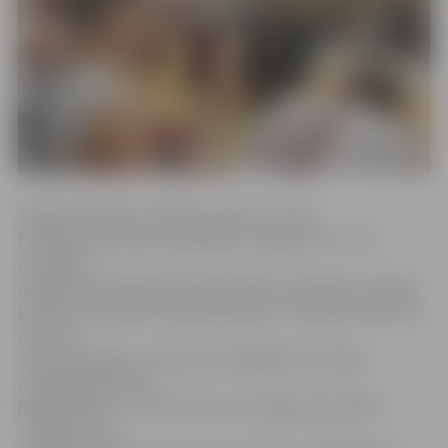
Šīvakara spēles rezultātu ar precīzu Ulda
Feldmaņa rezultātu atklāja BK «Jelgava/LLU», bet
pretinieki
nepalika atbildi parādā. Īsā laikā tika nopelnītas vairākas
piezīmes, pieļautas vairākas kļūdas un izpildīti neprecīzi
metieni,
tomēr spraigā un notikumiem bagātā ceturtdaļa
noslēdzās par labu
jelgavniekiem – 24:19. Otrās ceturtdaļas sākumā BK
«Jelgava/LLU»