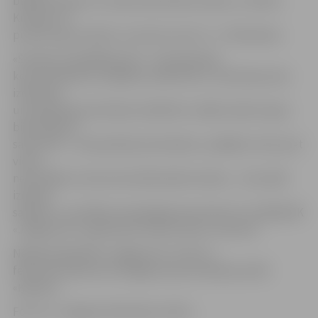
bloķēti metieni un sešas atlēcošās bumbas, un Kalvis
Krūmiņš. 15
punktus guva Andris Justovičs, bet 14 – U.Feldmanis.
«Šovakar nospēlējām labi – komanda bija
koncentrējusies, spēlēja ar pārliecību, izmantoja savas
izdevības
un piespieda pretiniekus kļūdīties. Spēles sākums gan
bija nedaudz
saraustīts – nenosedzām pretiniekus, spēlējot viens pret
vienu,
neizcīnījām uzbrukumā atlēcošās bumbas –, bet spēli
izdevās
sakārtot,» portālam www.jelgavasvestnesis.lv norādīja BK
«Jelgava/LLU» galvenais treneris Gatis Justovičs.
Nākamā spēle BK «Jelgava/LLU» būs 12.
februārī pulksten 20 Jelgavas sporta hallē pret BK
«Ķekava».
Foto: no «Jelgavas Vēstneša» arhīva