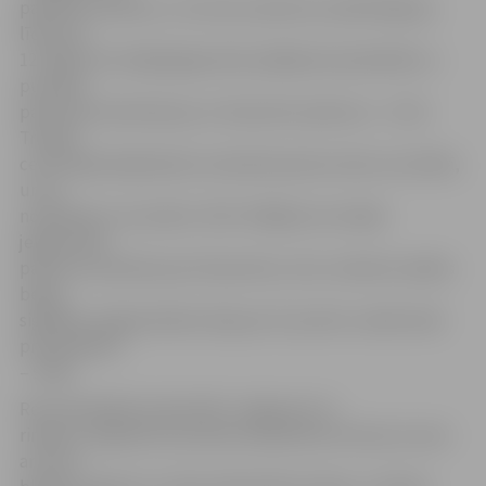
padevās izrāviens, un viņi savu pārsvaru palielināja jau
līdz plus
12. Šajā ceturtdaļā jelgavnieki spēlēja disciplinētāk un
puslaika
pārtraukumā devās jau ar 19 punktu pārsvaru – 51:32.
Trešajā
ceturtdaļā mājiniekiem neizdevās pietuvoties rezultātā,
un tā
noslēdzās ar rezultātu 74:51. Pēdējā ceturtdaļā
jelgavnieku
pārsvars sasniedza pat 34 punktus, bet, atskanot spēles
beigu
signālam, jelgavniekiem bija par 31 punktu vairāk nekā
pretiniekiem
– 97:66.
Rezultatīvākie šovakar BK «Jelgava/LLU»
rindās ar 20 gūtiem punktiem bija Reinis Avotiņš, kuram
arī četri