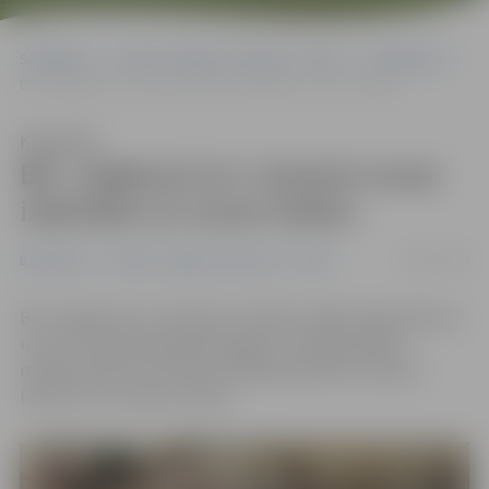
Sākumlapa
Portāla “Jelgavas Vēstnesis” arhīvs
Basketbols
BK «Jelgava/LLU» izmanto savas izdevības un uzvar«Saldu»
Klausīties
BK «Jelgava/LLU» izmanto savas
izdevības un uzvar«Saldu»
05/02/2019
Basketbols
Portāla “Jelgavas Vēstnesis” arhīvs
BK «Jelgava/LLU» šovakar no Saldus mājās atgriezīsies ar
uzvaru Latvijas Basketbola līgas 2. divīzijas spēlē –
izbraukumā ar rezultātu 97:66 pārspēts BK «Saldus»
(24:19, 27:13, 23:19 un 23:15).