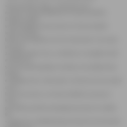
«Mēs paši bijām vainīgi – neiemetām savus
metienus, daudz kļūdījāmies arī no groza apakšas.
Domāju, ka tādā
veidā zaudējām vismaz punktus 15. Kad nevarējām
iemest, iekritām
bedrē, tad izrāpāmies, bet drīz atkal bedre. Tas noveda
pie tā, ka
zaudējām spēles ritmu, uzvilkāmies un nespējām valdīt
emocijas. Par
sevi varu pateikt godīgi un domāju, ka arī pārējiem bija
līdzīgi –
es pārdegu. Ejot uz tādu spēli, tu domā, kas tā ir par spēli
un cik
liela ir tās nozīme, un cik lielu atbildību tas prasa no
tevis,»
pēc spēles portālam www.jelgavasvestnesis.lv norādīja
BK
«Jelgava/LLU» spēlētājs Kaspars Neimanis. No komandas