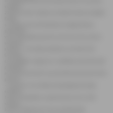
un lielajā pārtraukumā komandas devās ar trīs punktu
starpību –
27:30 viesu labā. Trešajā ceturtdaļā komandas nospēlēja
līdzīgi,
un, lai gan vienu brīdi sāka šķist, ka jelgavnieki jau
padevušies,
viņi ne tikai spēja saņemties, bet arī par vienu punktu
samazināt
starpību – ceturtdaļa noslēdzās ar rezultātu 51:53.
Ceturtajā
ceturtdaļā BK «Jelgava/LLU» spēlētājus atkal sāka vajāt
problēmas
ar metienu pecizitāti, kas pretiniekiem ļāva iekrāt solīdu
pārsvaru
– 12 punktus. Ceturtdaļas izskaņā jelgavnieki spēja
savākties,
tomēr, lai atspēlētos, nepietika laika. Līdz ar to BK
«Ķekava»
šovakar svinēja pirmo uzvaru pusfināla sērijā.