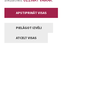
sīkdatnes.
UZZINĀT VAIRĀK
.
APSTIPRINĀT VISAS
PIELĀGOT IZVĒLI
ATCELT VISAS
Kontakti
Jelgavas valstpilsētas pašvaldība
Lielā iela 11, Jelgava, LV-3001
+371 63005522