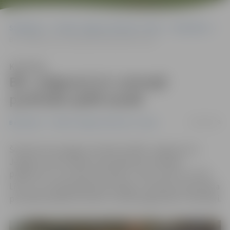
Sākumlapa
Portāla “Jelgavas Vēstnesis” arhīvs
Basketbols
BK «Jelgava/LLU» pirmajā pusfināla spēlē zaudē
Klausīties
BK «Jelgava/LLU» pirmajā
pusfināla spēlē zaudē
09/04/2019
Basketbols
Portāla “Jelgavas Vēstnesis” arhīvs
Šovakar ļoti spraigā un fiziskā cīņā BK «Jelgava/LLU»
Jelgavas sporta hallē atzina Ķekavas komandas
pārākumu ar rezultātu 63:76 (8:17, 19:13, 24:23 un 12:23).
Līdz ar to Latvijas Basketbola līgas 2. divīzijas čempionāta
pusfināla sērijā līdz divām uzvarām jelgavnieki ir iedzinēji.