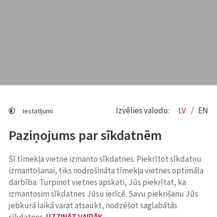
Izvēlies valodu:
LV
EN
Iestatījumi
Paziņojums par sīkdatnēm
Šī tīmekļa vietne izmanto sīkdatnes. Piekrītot sīkdatņu
izmantošanai, tiks nodrošināta tīmekļa vietnes optimāla
darbība. Turpinot vietnes apskati, Jūs piekrītat, ka
izmantosim sīkdatnes Jūsu ierīcē. Savu piekrišanu Jūs
jebkurā laikā varat atsaukt, nodzēšot saglabātās