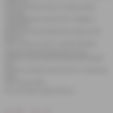
biedriem viņš
šovakar uzteica Reini Avotiņu, kurš spēja savākties
emocionāli
nokaitētajā gaisotnē un gūt punktus caurgājienos.
Jāpiebilst, ka
šovakar pa 15 punktiem jelgavnieku rindās guva Jānis
Bērziņš un
Andris Justovičs, 11 punkti – Armandam Seņkānam.
Nākamā pusfināla spēle jelgavniekiem būs jau
piektdien, 9. aprīlī, pulksten 20 Ķekavā. Spēli tiešraidē
varēs
skatīties arī «Facebook» lapā «SportsTV.lv». Trešās sērijas
spēles
datums vēl nav zināms.
Foto: Ivars Veiliņš/«Jelgavas Vēstnesis»
Drukāt
Dalīties