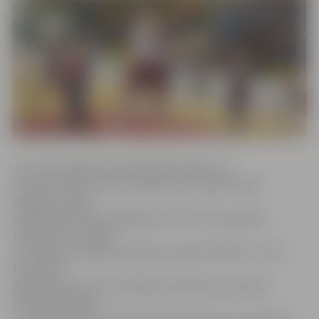
Jau no pirmajām sekundēm bija skaidrs, ka
šovakar neviena no komandām pretiniekiem ceļu
negriezīs. Spēli
apņēmīgāk iesāka mājinieki, bet drīz vien saņēma
nokdaunu, un pirmo
ceturtdaļu noslēdza ar deviņu punktu deficītu – 8:17.
Piecelties
jelgavniekiem pēc šī nokdauna izdevās vien pirmā
puslaika izskaņā,