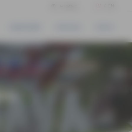
LV
EN
Iestatījumi
UZŅĒMĒJDARBĪBA
PAKALPOJUMI
KONTAKTI
ĪVS