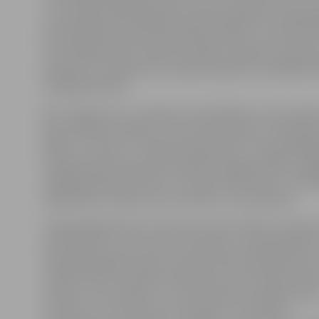
ceturtdaļa noslēdzās ar piecu punktu pārsvaru 22:17, 
ceturtdaļas laikā mājinieku pārsvars gandrīz četrkāršo
puslaika pārtraukumā komandas devās ar rezultātu 52:
ceturtdaļā viesiem izdevās starpību nedaudz samazināt
apmēram ar tikpat lielu starpību spēle arī noslēdzās: 
13 jelgavniekiem.
BK «Jelgava/LLU» sastāvā rezultatīvākais ar 15 punkt
bija Armands Seņkāns, pa 13 punktiem guva Jānis Bēr
Bitītis, 12 punkti – Kasparam Neimanim. Ja iepriekšē
tikšanās reizē nopietnas problēmas jelgavniekiem sa
spēlētājs Rihards Ginters, kurš guva 30 punktus, tad 
mājiniekiem izdevās viņu noturēt uz 13 punktiem.
«Šajā spēlē galvenais uzdevums bija uzlabot komand
aizsardzībā, un tas ar lielu cīņassparu un gribasspēku a
Tāpat šajā spēlē puišiem nevienu brīdi nenoplaka azart
skatāms labs komandas basketbols. Mums bija arī dau
metienu, kas neiekrita – ja pretinieki ļauj izpildīt brīv
metienus, tas ir jāizmanto un jāmet ir,» portālam