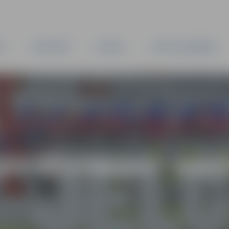
TA
PAŠVALDĪBA
IESTĀDES
KAPITĀLSABIEDRĪBAS
AS VĒSTNESIS” ARH