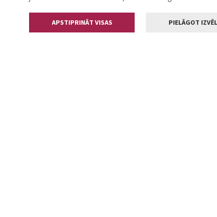
APSTIPRINĀT VISAS
PIELĀGOT IZVĒL
Kontakti
Jelgavas valstp
Lielā iela 11
+371 630055
pasts@jelga
2002-2026 jelgava.lv