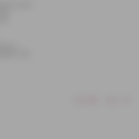
venais treneris
rēja
ceļa
umā pret
pēlē ar 77:60
Drukāt
Dalīties