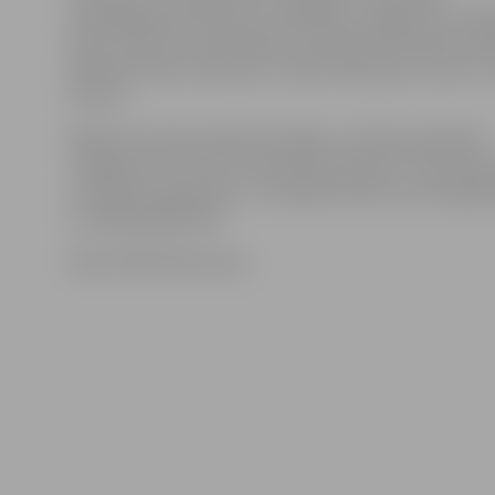
www.jelgavasvestnesis.lv norāda BK «Jelgava/LLU» gal
Gatis Justovičs. Viņš piebilst, ka šodien komandai neva
palīdzēt Kalvis Krūmiņš un Uldis Feldmanis, kuram ir 
trauma.
Nākamā Latvijas basketbola līgas 2. divīzijas spēle BK
«Jelgava/LLU» būs 10. novembrī pulksten 17 izbrauk
«Ventspils Augstskolu». Pirmajā komandu savstarpējā s
uzvarēja jelgavnieki.
Video: Māris Martinsons