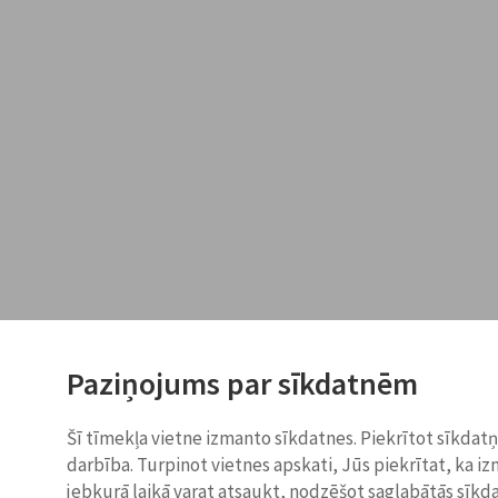
Paziņojums par sīkdatnēm
Šī tīmekļa vietne izmanto sīkdatnes. Piekrītot sīkdat
darbība. Turpinot vietnes apskati, Jūs piekrītat, ka i
jebkurā laikā varat atsaukt, nodzēšot saglabātās sīkd