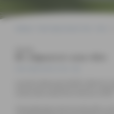
Sākumlapa
Portāla “Jelgavas Vēstnesis” arhīvs
Video
B
Klausīties
BK «Jelgava/LLU» uzvar «RSU»
Portāla “Jelgavas Vēstnesis” arhīvs
Video
6. novembrī Jelgavas sporta hallē BK «Jelgava/LLU» Latv
Šī bija komandu otrā tikšanās reize šosezon, un jelgavnie
komandu spēle noslēdzās tieši ar tādu pašu rezultātu
Šovakar jelgavnieki jau sākumā izvirzījās vadībā – ja p