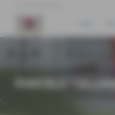
16.3 °C, 2.2 m/s, 78.8 %
JAUNUMI
PILSĒ
PORTĀLA “JELGAV