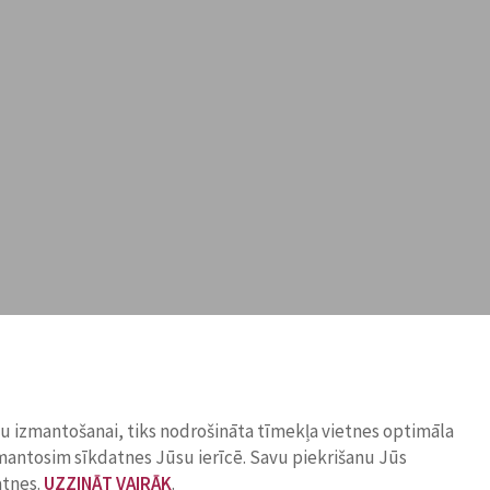
ņu izmantošanai, tiks nodrošināta tīmekļa vietnes optimāla
zmantosim sīkdatnes Jūsu ierīcē. Savu piekrišanu Jūs
atnes.
UZZINĀT VAIRĀK
.