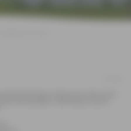
K «Jelgava/LLU» uzvar «RSU»
07/11/2018
ijas Basketbola līgas 2. divīzijas ietvaros tikās ar «RSU».
ki arī šoreiz bija pārāki – 82:69. Zīmīgi, ka arī pirmā
.
irmā