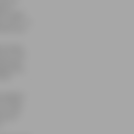
tad otrās
jās un
33. Trešajā
 – 65:53 –, un
82:69 un plus
iem šovakar
ziņš un Toms
jā komandu
gādāja «RSU»
šodien
as sniegumu
rī izdevās.
s, un bija
dz brīvu
us