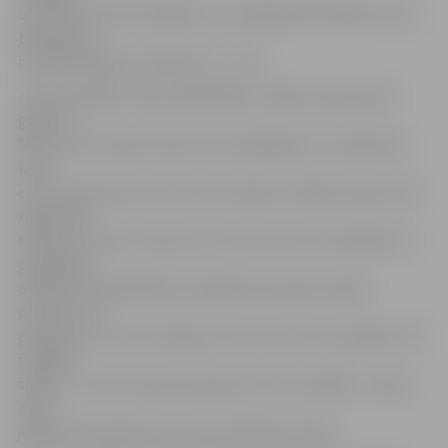
uzbrukums tika mūsējiem, un pēdējā sekundē pie 70:72
tālmetienu
realizēja Augusts Šuliausks – 73:72.
«Devu iespēju visiem spēlētājiem, tāpēc sanāca tāda
galotne.
Mums vēl ir daudz lietas, kas ir jāsagatavo. Ja spēle par
katru
cenu būtu jāuzvar, diez vai es atļautos tādas maiņas, bet
tagad mēs
redzam, kuram ir raksturs un kuram nav. Pretiniekiem ir
pietiekami
atlētiski viesspēlētāji, enerģiska komanda, tāpēc,
protams, arī
prieks par uzvaru. Domāju, ka mums vēl ir ko parādīt. Tās
pēdējās
spēles…Tā nav mana komanda, kā tā var spēlēt,» tā pēc
mača
jelgavnieku galvenais treneris Mārtiņš Gulbis.