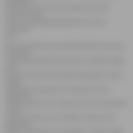
garantējošās
sestās vietas. Šobrīd Latvijā trenējas Kazahstānas
komanda «Caspiy
Aktau», kura piedāvājusi jelgavniekiem aizvadīs
savstarpējo
spēli.
Kopumā Kazahstānas čempionātā piedalās 13 komandas,
bet Astanas
vienība čempionātā iesaistās tikai no uzvarētāju stadijas,
proti,
brīža, kad vienības tiek sadalītas divās grupās un piecas
labākās
komandas pēc regulārā turnīra spēlē savā starpā.
Jelgavnieku
šīvakara pretiniece pēc nelielā pārtraukuma čempionātā
noteikti
varētu pacīnīties par vietu labāko četriniekā, tomēr
jāatzīmē, ka
līmenis Kazahstānā nav tas augstākais. Pirmajā puslaikā