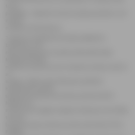
tas arī
pierādījās – mājinieki itin labi noturēja aizsardzību un 20
minūtes
noslēdza ar 42:33 pārsvaru.
Trešajā ceturtdaļā abas komandas spēlēja ātru
basketbolu, taču
reālu pretargumentu kazahiem šāda spēlē nebija.
Mūsējie kontrolēja
notikumus laukumā, taču arī izšķirošu izrāvienu veikt tā
arī
nespēja – 60:49. Ar pāris tālmetienu palīdzību
Kazahstānas komanda
spēja pietuvoties jau līdz sešiem punktiem (63:57).
Nepilnas trīs
minūtes pirms beigām mūsējiem vēl bija plus seši (70:64),
taču tad
īsā laikā viesi guva septiņus punktus pēc kārtas (70:71).
Pēdējais