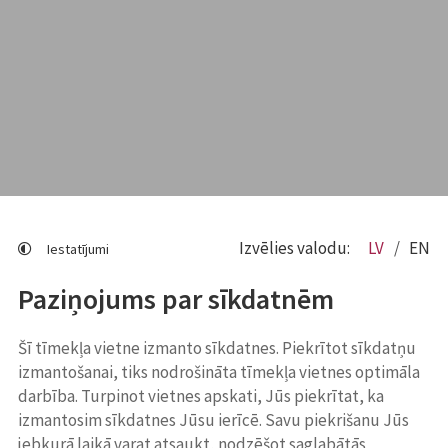
Izvēlies valodu:
LV
EN
Iestatījumi
Paziņojums par sīkdatnēm
Šī tīmekļa vietne izmanto sīkdatnes. Piekrītot sīkdatņu
izmantošanai, tiks nodrošināta tīmekļa vietnes optimāla
darbība. Turpinot vietnes apskati, Jūs piekrītat, ka
izmantosim sīkdatnes Jūsu ierīcē. Savu piekrišanu Jūs
jebkurā laikā varat atsaukt, nodzēšot saglabātās