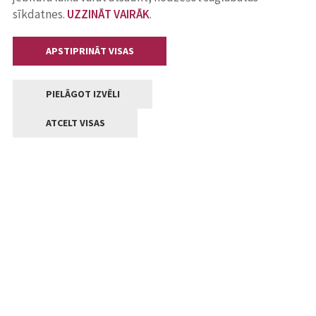
sīkdatnes.
UZZINĀT VAIRĀK
.
APSTIPRINĀT VISAS
PIELĀGOT IZVĒLI
ATCELT VISAS
Kontakti
Jelgavas valstpilsētas pašvaldība
Lielā iela 11, Jelgava, LV-3001