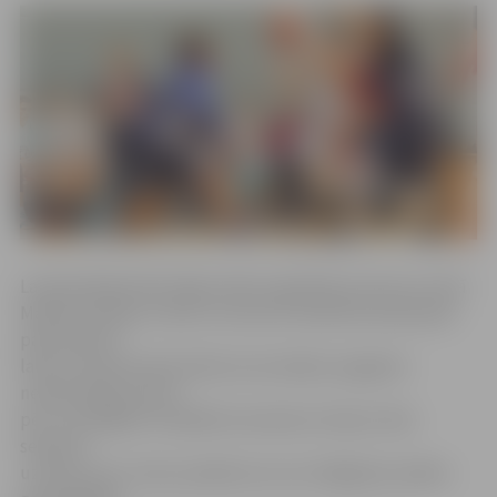
Latvijas Basketbola līgas (LBL) regulārās sezonas turnīrā
Mārtiņa Gulbja un Gata Justoviča trenētā komanda pēc
pārsteidzoši
laba un daudzsološa sākuma aizvadījusi pagalam
neveiksmīgu posmu
pēc Jaunā gada. 24 spēlēs komanda izcīnījusi tikai
septiņas
uzvaras, kas ir sešus panākumus aiz izslēgšanas spēles