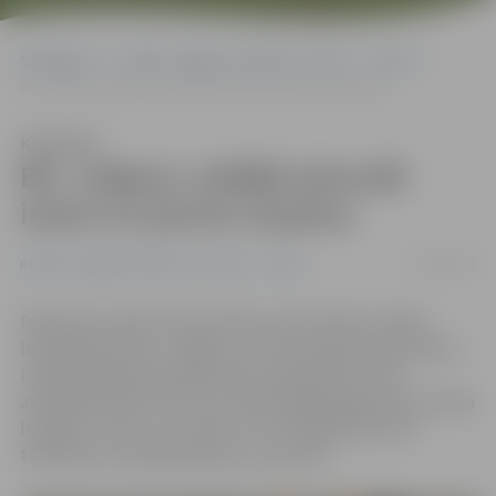
Sākumlapa
Portāla “Jelgavas Vēstnesis” arhīvs
Video
BK «Jelgava» pēdējā sekundē iemet un pieveic kazahus
Klausīties
BK «Jelgava» pēdējā sekundē
iemet un pieveic kazahus
12/02/2016
Portāla “Jelgavas Vēstnesis” arhīvs
Video
Pārbaudes spēli šovakar Mātera ielas hallē aizvadīja
basketbola klubs «Jelgava», kas aktīvi gatavojas Aldaris
Latvijas Basketbola līgas (LBL) regulārās sezonas
atlikušajai daļai. Nervus kutinoša spēlē jelgavnieki svinēja
laimīgu uzvaru ar rezultātu 73:72. Pēdējā sekundē
tālmetienu realizēja Augusts Šuliausks.