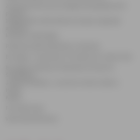
20. februārī LBL ietvaros Zemgales Olimpiskajā centrā
pulksten
18 jelgavnieki uzsāks spēli pret Latvijas un Igaunijas
apvienoto
komandu «Valka/Valga».
Pārbaudes spēle basketbolā, 11. februāris
BK Jelgava – Caspiy Aktau 73:72 (20:16, 22:17, 18:16, 13:23)
BK Jelgava: Šuliausks 14, Pļavnieks 14, Čavars 10,
Šteinbergs 9,
Jankaitis 9, Birkāns 7, Justovičs 5, Kulišs 3, Džošs 2,
Husko,
Kļaviņš
Foto: Raitis Supe
Video: Māris Martinsons