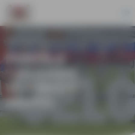
PORTĀLA
“JELGAVAS
VĒSTNESIS”
ARHĪVS