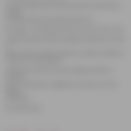
Sezonas pēdējo spēli komanda aizvadīs 23. aprīlī viesos
Liepājā,
kur spēles sākums paredzēts pulksten 16.
BK Jelgava – BK Jēkabpils 75:81 (17:22, 18:17, 23:21, 17:21)
Jelgava: Pļavnieks 19 (4rp), Zēbergs 13, Bērziņš 11, Čavars
9
(8ab), Rubenis 6 (10ab), Šuļausks 5, Jankaitis 3, Birkāns 3,
Justovičs 3, Huško; Kļaviņš.
Jēkabpils: Sirsniņš 25, Kumpis 23 (16ab), Dušelis 10,
Larsons 5,
Silavs 5, Rutkausks 4 , Miglinieks 3, Veselovs 2, Virsis 2,
Magone
2; Gūtmanis.
Foto: Raitis Supe