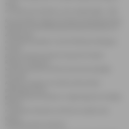
tuvāk
rezultātā, bet pretinieku uzvaru neapdraudēja – 75:83.
Rezultatīvākais Jelgavas komandas sastāvā bija Kristaps
Pļavnieks, kurš pretinieku grozā sameta 19 punktus un
atdeva četras
rezultatīvas piespēles. 13 punkti Rihardam Zēbergam,
bet seši
punkti un desmit bumbas zem groziem Harijam
Rubenim. Interesanti,
ka šoreiz pat desmit minūtes laukumā nenospēlēja
lietuvietis
Augustīns Jankaitis, kurš brīdī, kad komandai
pievienojās sezonas
gaitā, bija viens no līderiem. Ja Ogrē Augustīns netrāpīja
nevienu
no astoņiem metieniem, tad šoreiz no spēles viens
precīzs
mēģinājums piecos metienos.