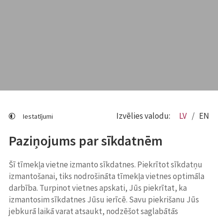
Izvēlies valodu:
LV
EN
Iestatījumi
Paziņojums par sīkdatnēm
Šī tīmekļa vietne izmanto sīkdatnes. Piekrītot sīkdatņu
izmantošanai, tiks nodrošināta tīmekļa vietnes optimāla
darbība. Turpinot vietnes apskati, Jūs piekrītat, ka
izmantosim sīkdatnes Jūsu ierīcē. Savu piekrišanu Jūs
jebkurā laikā varat atsaukt, nodzēšot saglabātās