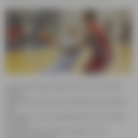
Jelgavas komandai jau ilgāku laiku no turnīra tabulas
viedokļa
spēles neko neizšķir, kamēr Jēkabpilij sezonas beigas ir
īpaši
saspringtas – sezonas noslēgumā jāuzvar četras spēles
pēc kārtas,
no kurām divās jau panākumi bija gūti. Zināmu