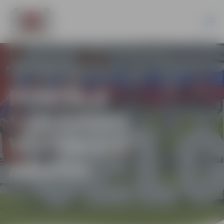
PORTĀLA
“JELGAVAS
VĒSTNESIS”
ARHĪVS