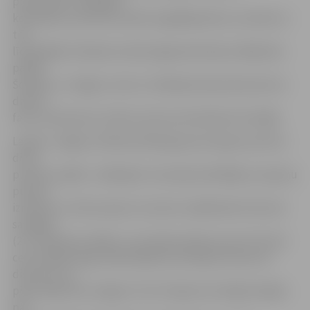
piesardzību Jēkabpils
komandas nometnē noteikti saglabāja fakts, ka divās no
trīs
līdzšinējām tikšanās reizēm jelgavnieki bija izrādījušies
pārāki.
Šovakar uz Jelgavu viesi no Jēkabpils bija atbraukuši ar
diviem
fanu autobusiem, liekot justies pretiniekiem kā mājās.
Lai gan «Jelgava» Riharda Zēberga personā guva pirmos
divus
punktus spēlē, «Jēkabpils» komanda atbildēja ar septiņu
punktu
izrāvienu un lika noprast, ka šoreiz mājiniekiem būs ļoti
sarežģīti
(2:7). Nedaudz vēlāk uz rezultāta tablo jau pat 3:14, bet
ceturtdaļas beigu daļā mājinieki sekmīgi uzbruka no
distances un
pietuvojās līdz cerīgam 17:22. Otrajā ceturtdaļā mūsējie
pat