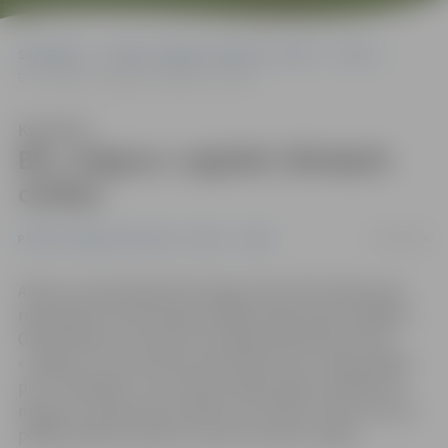
Sākumlapa
Portāla “Jelgavas Vēstnesis” arhīvs
Video
BK «Jelgava» saglabā Jēkabpils cerības
Klausīties
BK «Jelgava» saglabā Jēkabpils
cerības
21/04/2016
Portāla “Jelgavas Vēstnesis” arhīvs
Video
Aldaris Latvijas Basketbola līgas (LBL) 2015./2016. gada
regulārajā turnīrā šovakar pēdējo mājas spēli Zemgales
Olimpiskajā centrā (ZOC) aizvadīja basketbola klubs
«Jelgava», kas savā laukumā brīžiem ļoti cienīgi spēlēja
pret «Jēkabpili», taču vāji aizvadīja spēles noslēdzošo
nogriezni, piedzīvojot sakāvi ar rezultātu 75:83. Sezonas
pēdējo spēli komanda 23. aprīlī aizvadīs Liepājā.