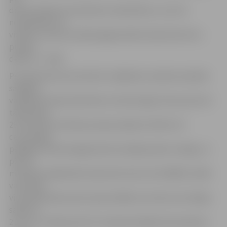
demonstrēja itin kvalitatīvu basketbolu, ne ar ko
neatpaliekot no
viesiem un pēc puslaika jelgavniekiem bija tikai četru
punktu
deficīts – 35:39.
Pēc pārtraukuma iniciatīvu mājinieku sastāvā uzņēmās
saspēles
vadītājs Kristaps Pļavnieks, bet pēc Agņa Čavara precīza
tālmetiena
28. minūtē rezultāts jau bija neizšķirts (53:53). Arī
ceturtdaļas
pēdējās minūtes jelgavnieki aizvadīja patiesi cienīgi, un
pēc 30
minūtēm mājiniekiem bija tikai mīnus divi (58:60). Vairāk
vai mazāk
viss bija beidzies pēc katastrofālās ceturtās ceturtdaļas
sākuma –
2:13 un uz tablo jau 61:73. Izskaņā mūsējie tika nedaudz