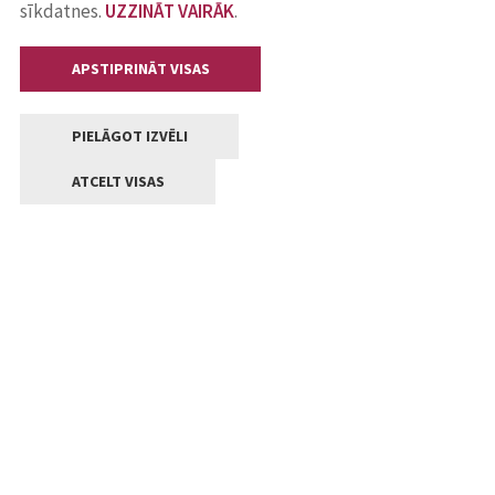
sīkdatnes.
UZZINĀT VAIRĀK
.
APSTIPRINĀT VISAS
PIELĀGOT IZVĒLI
ATCELT VISAS
Kontakti
Jelgavas valstpilsētas pašvaldība
Lielā iela 11, Jelgava, LV-3001