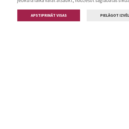
jebkurā laikā varat atsaukt, nodzēšot saglabātās sīkd
APSTIPRINĀT VISAS
PIELĀGOT IZVĒL
Kontakti
Jelgavas valstp
Lielā iela 11
+371 630055
pasts@jelga