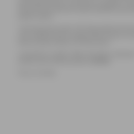
pievienojamies bērnus un jauniešus, kuri gribētu ne t
pirmās iemaņas boksā, bet nopietni piedalīties sacens
piebilst treneris.
Treniņi bokseriem notiek JCSVC Raiņa ielā 6 divas līdz
reizes nedēļā atkarībā no sagatavotības līmeņa un ve
boksa treniņiem mēnesī ir no 10 līdz 20 eiro.
Lai pieteiktos un iegūtu sīkāku informāciju, interesen
aicināti zvanīt trenerim pa tālruni 29895666.
Foto: no JV arhīva