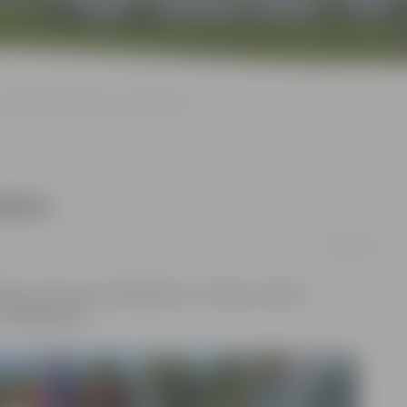
Boksa klubs gaida jaunus dalībniekus
iekus
09/01/2018
ļa uzņem jaunus dalībniekus. Ar boksu aicināti
dz 2008. gadam.