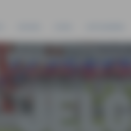
TA
PAŠVALDĪBA
IESTĀDES
KAPITĀLSABIEDRĪBAS