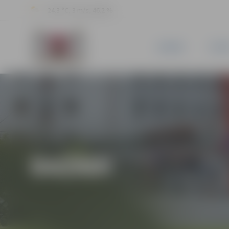
24.3 °C, 3 m/s, 46.2 %
JAUNUMI
PILSĒ
DAŽĀDI