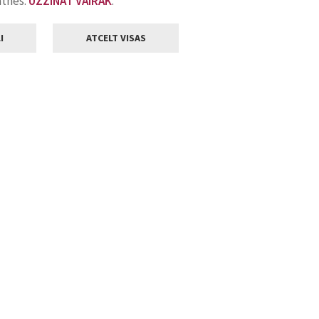
atnes.
UZZINĀT VAIRĀK
.
I
ATCELT VISAS
Klientu apkalpošana
ilsētas pašvaldība
Darba laiks
, Jelgava, LV-3001
Pirmdienās
8.00 - 18.00
Otrdienās
8.00 - 17.00
22
Trešdienās
8.00 - 17.00
va.lv
Ceturtdienās
8.00 - 17.00
Piektdienās
8.00 - 14.30