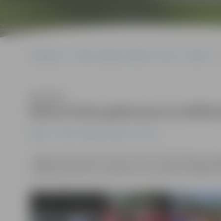
Sākumlapa
Portāla “Jelgavas Vēstnesis” arhīvs
Dažādi
Klausīties
Boksa klubs gaida jaunus dalībn
Dažādi
Portāla “Jelgavas Vēstnesis” arhīvs
Jelgavas Cīņas sporta veidu centra (JCSVC) Boksa noda
nodarboties bērni un jaunieši, kuri dzimuši no 2000. lī