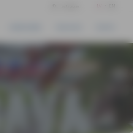
LV
EN
Iestatījumi
UZŅĒMĒJDARBĪBA
PAKALPOJUMI
KONTAKTI