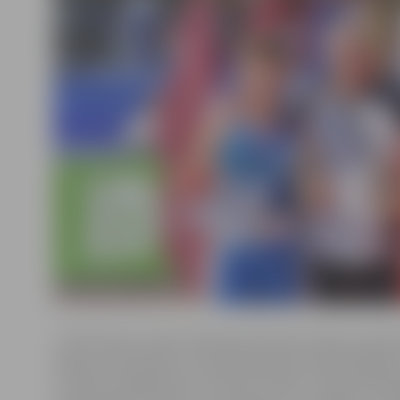
JCSVC boksa treneris Aleksandrs Knohs stāsta: lai pie
bokseru komandai, nav nepieciešamas priekšzināšanas.
ir vēlme nodarboties ar šo sporta veidu. «Savai koman