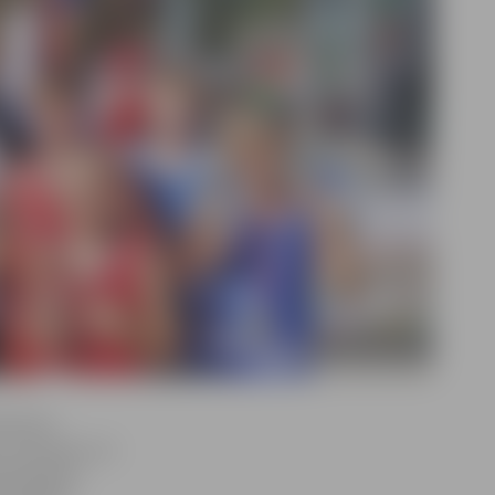
vienotos
 Galvenais, lai
dai gaidām