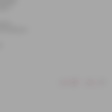
ikai apgūt
ībās,»
 piecas
cuma. Maksa par
ti
Drukāt
Dalīties