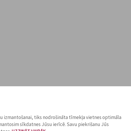
ņu izmantošanai, tiks nodrošināta tīmekļa vietnes optimāla
zmantosim sīkdatnes Jūsu ierīcē. Savu piekrišanu Jūs