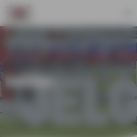
DAŽĀDI