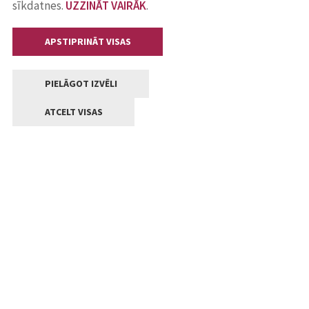
sīkdatnes.
UZZINĀT VAIRĀK
.
APSTIPRINĀT VISAS
PIELĀGOT IZVĒLI
ATCELT VISAS
Kontakti
Jelgavas valstpilsētas pašvaldība
Lielā iela 11, Jelgava, LV-3001