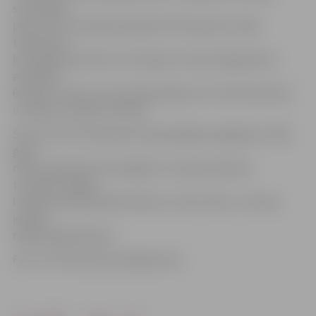
sacensībās
pirmo reizi startēja pieaugušo Elites grupā, ringā
tiekoties ar
ļoti spēcīgu bokseri no Somijas, kurš jau šajā grupā ir
aizvadījis
60 cīņas. Jāteic, ka cīņa bija līdzīga, bet tomēr pieredze
uzvarēja,» piebilst A.Knohs.
Šis turnīrs mūs bokseriem bija pēdējais šajā gadā. «2018.
gads
mūsu bokseriem būs bagāts ar starptautiskiem
turnīriem Itālijā,
Izraēlā, Krievijā, Baltkrievijā un citās valstīs,» treneris
ieskicē
nākamā gada plānus.
Foto: no A.Knoha personīgā arhīva