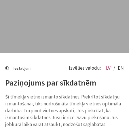
Izvēlies valodu:
LV
EN
Iestatījumi
Paziņojums par sīkdatnēm
Šī tīmekļa vietne izmanto sīkdatnes. Piekrītot sīkdatņu
izmantošanai, tiks nodrošināta tīmekļa vietnes optimāla
darbība. Turpinot vietnes apskati, Jūs piekrītat, ka
izmantosim sīkdatnes Jūsu ierīcē. Savu piekrišanu Jūs
jebkurā laikā varat atsaukt, nodzēšot saglabātās