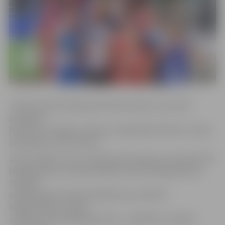
JCSVC treneris Aleksandrs Knohs stāsta, ka turnīrā
piedalījās
bokseri no Somijas, Latvijas un Igaunijas klubiem. Latviju
pārstāvēja JCSVC bokseri.
Zelta medaļu Tartu izcīnīja Deniss Sidorovs (svarā līdz 36
kilogramiem) un Ruslans Miļuns (līdz 54 kilogramiem).
Sudraba
medaļu ieguva Ruslans Balahovcevs (līdz 60
kilogramiem) un Edijs
Jefimovs (līdz 69 kilogramiem). «Jāpiebilst, ka Edijs