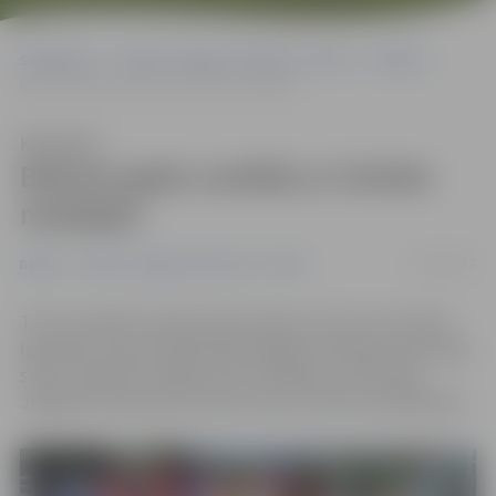
Sākumlapa
Portāla “Jelgavas Vēstnesis” arhīvs
Dažādi
Bokseri gadu noslēdz ar četrām medaļām
Klausīties
Bokseri gadu noslēdz ar četrām
medaļām
27/12/2017
Dažādi
Portāla “Jelgavas Vēstnesis” arhīvs
Tartu aizvadīts starptautisks boksa turnīrs, kas veltīts
Igaunijas trenera Vella Kades 80 gadu jubilejai. Veiksmīgs
starts, pārvedot mājās četras medaļas, turnīrā bijis
Jelgavas Cīņas sporta veidu centra (JCSVC) audzēkņiem.