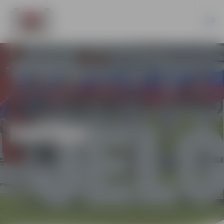
DAŽĀDI