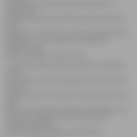
41,5 kilogramiem izcīnīja sudraba medaļu. Bet trīs
Jelgavas puiši
Pleskavā izcīnīja bronzas medaļu: jauniešu grupā svarā
līdz 54
kilogramiem – Daniils Vocišs, junioru grupā svarā līdz 60
kilogramiem – Artūrs Ivanovs, bet svarā līdz 63
kilogramiem šajā
pašā vecuma grupā – Markuss Tenčs.
«Jāatzīst, ka vietējos bokserus praktiski nav iespējams
uzvarēt
pēc punktiem, jo tiesneši diezgan skopi tos skaita, taču
uzvarēt ar
redzamu pārsvaru vai nokautu ne vienmēr izdodas. Tieši
tāpēc
Daniils, Artūrs un Deniss netika šoreiz līdz finālam. Taču,
manuprāt, vērtīgākais šo sacensību ieguvums ir
neatsveramā pieredze
cīņās ar Krievijas bokseriem,» atzīst A.Knohs.