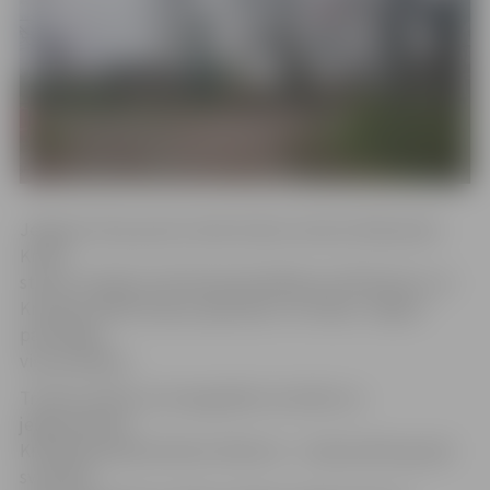
Jelgavas Cīņas sporta veidu boksa treneris Aleksandrs
Knohs
stāsta, ka šajā turnīrā kopā piedalījās ap 150 bokseru no
Krievijas, Baltkrievijas, Igaunijas un Latvijas. Jelgavu
pārstāvēja
viņa audzēkņi.
Treneris stāsta, ka visaugstāko rezultātu no
jelgavniekiem
Krievijā sasniedza Deniss Sidorovs – viņš jauniešu grupā
svarā līdz