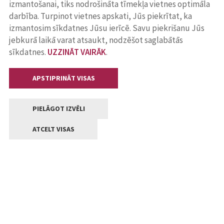
izmantošanai, tiks nodrošināta tīmekļa vietnes optimāla
darbība. Turpinot vietnes apskati, Jūs piekrītat, ka
izmantosim sīkdatnes Jūsu ierīcē. Savu piekrišanu Jūs
jebkurā laikā varat atsaukt, nodzēšot saglabātās
sīkdatnes.
UZZINĀT VAIRĀK
.
APSTIPRINĀT VISAS
PIELĀGOT IZVĒLI
ATCELT VISAS