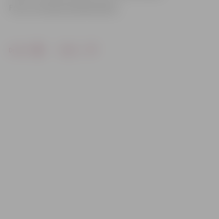
Foto: no trenera A.Knoha arhīva
Drukāt
Dalīties