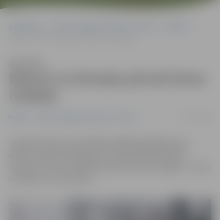
Sākumlapa
Portāla “Jelgavas Vēstnesis” arhīvs
Dažādi
Bokseri no Krievijas pārved četras medaļas
Klausīties
Bokseri no Krievijas pārved četras
medaļas
17/12/2018
Dažādi
Portāla “Jelgavas Vēstnesis” arhīvs
Jelgavas bokseri aizvadītajā nedēļā piedalījās četru
dienu starptautiskā boksa turnīrā Krievijas pilsētā
Pleskavā, no kura mājās pārveduši četras medaļas – vienu
sudraba un trīs bronzas.