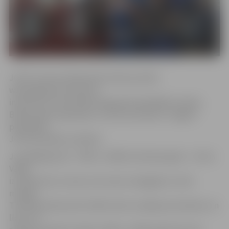
JCSVC treneris Aleksandrs Knohs portālu
www.jelgavasvestnesis.lv
informē, ka sacensībās Daugavpilī piedalījās Latvijas,
Baltkrievijas, Igaunijas un Lietuvas bokseri. Jelgavu
pārstāvēja
JCSVC jaunākie audzēkņi.
Jaunākajā grupā – 2005. un 2006. dzimšanas gads – Artūrs
Vaišļa
izcīnīja divas uzvaras, kas viņam vainagojās ar zelta
medaļu.
Timofejs Kaliņonoks finālā tomēr zaudēja pretiniekam un
līdz ar to