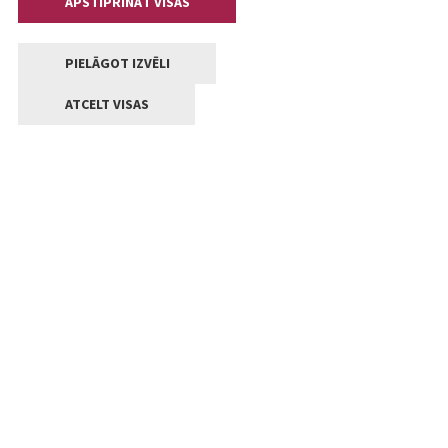
APSTIPRINĀT VISAS
PIELĀGOT IZVĒLI
ATCELT VISAS
Kontakti
Jelgavas valstpilsētas pašvaldība
Lielā iela 11, Jelgava, LV-3001
+371 63005522
pasts@jelgava.lv