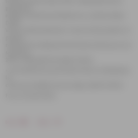
saņēma sudraba medaļu. 2004. un 2005. gadā dzimušo
grupā zelta
medaļu izcīnīja Ruslans Balahovcevs, sudraba medaļu –
Daniils
Vocišs un Mārtiņš Kļavinskis. Treneris A.Knohs piebilst, ka
pavisam
nedaudz līdz medaļai pietrūka Denisam Sidorovam, kurš
sacentās ar
2004. un 2005. gadā dzimušajiem zēniem.
«Jau šonedēļ mūsu jaunie bokseri dosies uz Marijampoli,
lai
cīnītos par medaļām Lietuvas ringā,» piebilst A.Knohs.
Foto: no trenera arhīva
Drukāt
Dalīties