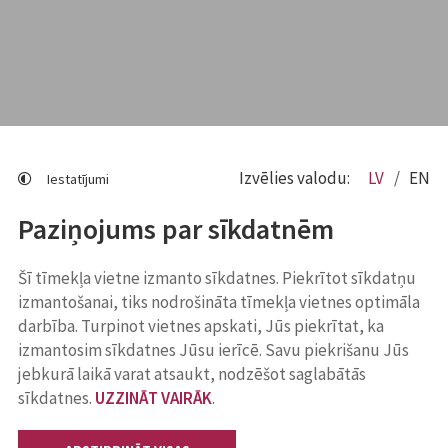
Izvēlies valodu:
LV
EN
Iestatījumi
Paziņojums par sīkdatnēm
Šī tīmekļa vietne izmanto sīkdatnes. Piekrītot sīkdatņu
izmantošanai, tiks nodrošināta tīmekļa vietnes optimāla
darbība. Turpinot vietnes apskati, Jūs piekrītat, ka
izmantosim sīkdatnes Jūsu ierīcē. Savu piekrišanu Jūs
jebkurā laikā varat atsaukt, nodzēšot saglabātās
sīkdatnes.
UZZINĀT VAIRĀK
.