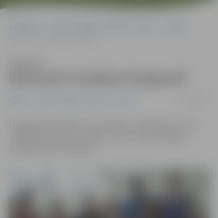
Sākumlapa
Portāla “Jelgavas Vēstnesis” arhīvs
Dažādi
Bokseriem medaļas Daugavpilī
Klausīties
Bokseriem medaļas Daugavpilī
29/01/2018
Dažādi
Portāla “Jelgavas Vēstnesis” arhīvs
Daugavpilī aizvadīts starptautisks turnīrs boksā, kurā
Jelgavas Cīņas sporta veidu centra (JCSVC) bokseri
izcīnījuši piecas medaļas.