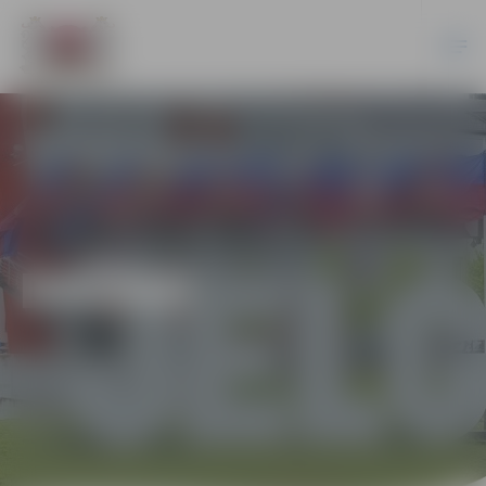
DAŽĀDI