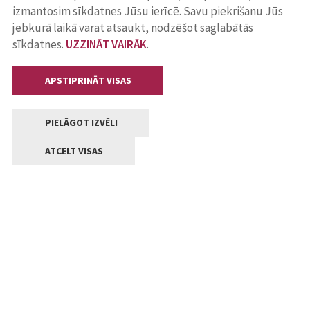
izmantosim sīkdatnes Jūsu ierīcē. Savu piekrišanu Jūs
jebkurā laikā varat atsaukt, nodzēšot saglabātās
sīkdatnes.
UZZINĀT VAIRĀK
.
APSTIPRINĀT VISAS
PIELĀGOT IZVĒLI
ATCELT VISAS
Kontakti
Jelgavas valstpilsētas pašvaldība