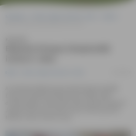
Sākumlapa
Portāla “Jelgavas Vēstnesis” arhīvs
Dažādi
Bokseris Eiropas čempionātā izcīna 9. vietu
Klausīties
Bokseris Eiropas čempionātā
izcīna 9. vietu
15/10/2018
Dažādi
Portāla “Jelgavas Vēstnesis” arhīvs
Aizvadītajā nedēļā Krievijas pilsētā Anapā norisinājās
Eiropas čempionāts boksā junioriem (2002.–2003.
dzimšanas gads). Tajā Latvijas izlases sastāvā startēja arī
Jelgavas Cīņas sporta veidu centra (JCSVC) sportists
Markuss Tenčs, izcīnot 9. vietu.