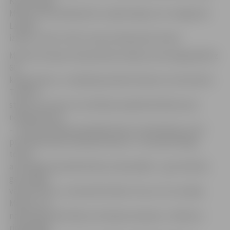
Kopumā gan
Markuss nostartēja labi un apliecināja, ka ir cienīgs būt
Latvijas
izlasē,» vērtē JCSVC treneris Aleksandrs Knohs.
M.Tenčs Eiropas čempionātā startēja svara kategorijā līdz
60
kilogramiem, un tajā bija pieteikti bokseri no 26 valstīm.
Treneris
stāsta, ka izlozes rezultātā pirmajā kārtā Markusam
nebija jāstartē
– viņš sacensībās iesaistījās tikai no otrās kārtas, kurā
pretinieks bija Zviedrijas bokseris. «Cīņa bija līdzīga,
tomēr
atsevišķās epizodēs Markuss bija labāks – gan tehniski,
gan trāpīja
vairāk sitienu,» komentē A.Knohs. Cīņu ar 3:2 uzvarēja
Markuss un
nākamajā dienā tikās ar Krievijas čempionu. «Markuss
ringā izgāja