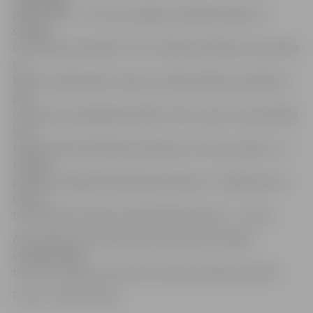
pārliecināts – tas ir ļoti svarīgi, jo Krievijas bokseri ir
spēcīgi
un nopietni pretinieki. Taču otrajā raundā kaut kas notika
un
Markuss sāka ielaist sitienus, pieļaut kļūdas, piemēram,
pēc
uzbrukuma neatgriezās stājā. Trešo raundu viņš aizvadīja
labi,
tomēr kopumā nedaudz pietrūka, lai cīņā uzvarētu, un
tajā pēc
punktiem pārāks bija Krievijas bokseris,» atklāj treneris.
Līdz ar
to M.Tenčam Eiropas čempionātā junioriem – 9. vieta.
Atlikušajā sezonā JCSVC bokseri startēs vairākos
starptautiskos
turnīros Latvijā un Lietuvā un krās sacensību pieredzi.
Foto: no JCSVC arhīva