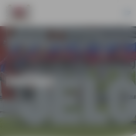
DAŽĀDI