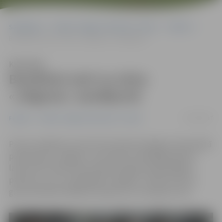
Sākumlapa
Portāla “Jelgavas Vēstnesis” arhīvs
Futbols
Brazīlietis iesit no stūra «Jelgavas» zaudējumā
Klausīties
Brazīlietis iesit no stūra
«Jelgavas» zaudējumā
17/03/2017
Futbols
Portāla “Jelgavas Vēstnesis” arhīvs
Pirmo zaudējumu SynotTip futbola Virslīgas čempionātā
piedzīvojusi «Jelgava», kas Olaines mākslīgā seguma
laukumā 2. kārtā nenoturēja pirmajā puslaikā iegūto
pārsvaru un ar 1:2 piekāpās «Liepājai». Tehniski vārtus
guva brazīlietis Rafaels Ledesma, ar ko bija par maz.