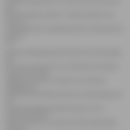
momentos nepārvērtās. 26. minūtē otros vārtus sezonā
guva
brazīlietis Rafaels Ledesma – tehniski izpildīts stūra
sitiens, un
neveiksmīgi vārtos nospēlēja pretinieku vārtsargs Pāvels
Doroševs
(1:0).
Nedaudz vēlāk jelgavniekiem bija vēl viena laba iespēja,
kad
pretuzbrukumā bumbu tuvu soda laukumam saņēma
Ledesma, kurš varēja
mēģināt pat lauzties uz vārtiem, taču brazīlietis
piespēlēja otrā
malā lietuvietim Ēvaldam Razulim, kurš ilgi domāja, pēc
tam
nesekmīgi mēģināja apspēlēt aizsargu, ar ko arī
uzbrukums principā
beidzās. Noteikti var uzslavēt komandas kopējo spēli,
rūpējoties