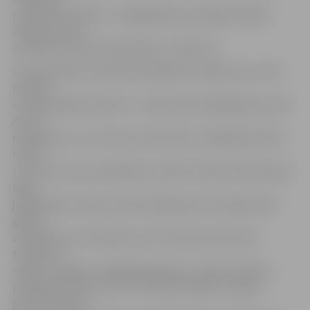
par saviem vārtiem – liepājniekiem pirmajā puslaikā
nebija neviena
momenta un pēc 45 minūtēm uz tablo 1:0.
Otro puslaiku ar aktīvām darbībām uzsāka viesi, un 63.
minūtē
arī izlīdzināja rezultātu – soda laukumā pārkāpums pret
Artūru
Karašausku, un 11 metru soda sitienu realizēja Dmitrijs
Hmizs
(1:1). Drīz vien ar pretinieku treneris Tamazs Pertija rupji
bļāva
jelgavnieku soliņa virzienā, Aleksandru Kurtejans bija
gatavs
aizstāvēt savu komandu, bet tomēr kautiņš starp
treneriem
nebija. «Jelgava» mēģināja atgūties, tomēr iniciatīva
piederēja viesiem, kuru 79. minūtē vadību sniedza
gruzīns Georgi