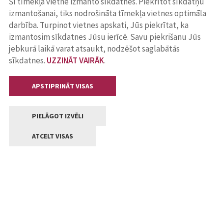
Šī tīmekļa vietne izmanto sīkdatnes. Piekrītot sīkdatņu
izmantošanai, tiks nodrošināta tīmekļa vietnes optimāla
darbība. Turpinot vietnes apskati, Jūs piekrītat, ka
izmantosim sīkdatnes Jūsu ierīcē. Savu piekrišanu Jūs
jebkurā laikā varat atsaukt, nodzēšot saglabātās
sīkdatnes.
UZZINĀT VAIRĀK
.
APSTIPRINĀT VISAS
PIELĀGOT IZVĒLI
ATCELT VISAS