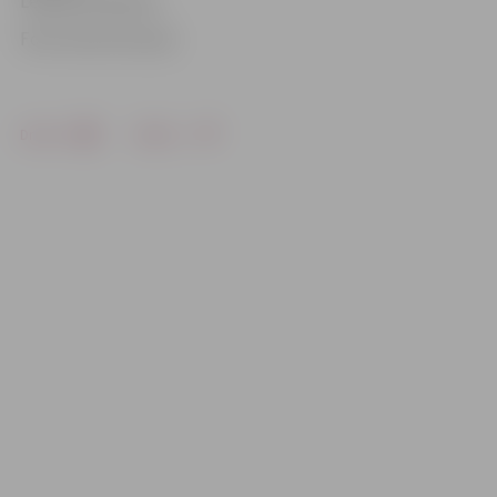
Ledesma, Razulis
Foto: Austris Auziņš
Drukāt
Dalīties