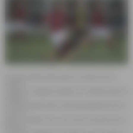
Pirmajās minūtēs būtisks pārsvars bumbas kontrolē
nebija ne
Jelgavas, ne Liepājas komandām, bet mūsējie tika pie ļoti
daudzām
standarsituācijām. Mārcim Ošam bija iespēja demonstrēt
savu roku
spēku un vairākas reizes mest bumbu soda laukumā, kas
bīstamos