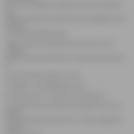
Eristavi (1:2). Izglābties mājinieki tā arī vairs nespēja, lai
gan
pēdējā minūtē tika izveidots liels haoss liepājnieku soda
laukumā,
un pietrūka tikai laba sitiena.
Tagad Latvijas čempionātā būs pauze, bet 1. aprīlī
Jelgavas
komanda viesosies Ventspilī, kur spēle sāksies pulksten
16.
Synottip futbola Virslīga, 17. marts
FK Jelgava – FK Liepāja/Mogo 1:2 (1:0)
Vārti: Ledesma 26′ – Hmizs 63′ (11m) Eristavi 79
FK Jelgava: Ikstens, Klimaševičs (Siņeļņikovs 83′), Ošs,
Redjko,
Freimanis, Bakmazs (Kaubers 83′), Lazdiņš, Grigarāvičs,
Kļuškins,