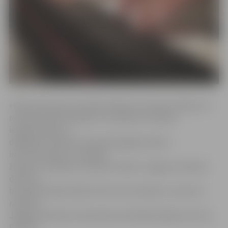
«Koncertā, ejot cauri laiku lokiem no tautas mūzikas un
renesanses līdz klasikai un mūsdienu mūzikai,
iepazīstināsim ar
dažādiem mūzikas vidusskolā apgūstamiem
instrumentiem un mūzikas
žanriem, vienlaikus sniedzot ieskatu Jelgavas mūzikas
dzīvē no
hercoga Jēkaba laikiem līdz mūsu dienām,» koncertu
raksturo
Jelgavas Mūzikas vidusskolas skolotājs diriģents Guntis
Pavilons.