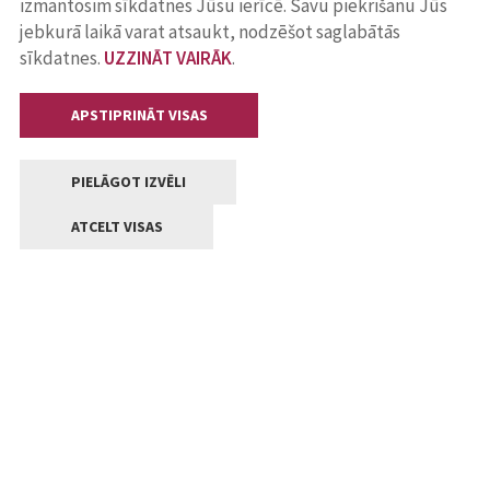
izmantosim sīkdatnes Jūsu ierīcē. Savu piekrišanu Jūs
jebkurā laikā varat atsaukt, nodzēšot saglabātās
sīkdatnes.
UZZINĀT VAIRĀK
.
APSTIPRINĀT VISAS
PIELĀGOT IZVĒLI
ATCELT VISAS
Kontakti
Jelgavas valstpilsētas pašvaldība