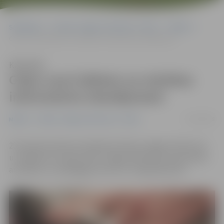
Sākumlapa
Portāla “Jelgavas Vēstnesis” arhīvs
Mūzika
Ceļos cauri laikiem un mūzikas instrumentu skanējumam
Klausīties
Ceļos cauri laikiem un mūzikas
instrumentu skanējumam
17/01/2018
Mūzika
Portāla “Jelgavas Vēstnesis” arhīvs
25. janvārī pulksten 16 Ģederta Eliasa Jelgavas Vēstures
un mākslas muzejā notiks Jelgavas Mūzikas vidusskolas
audzēkņu un pedagogu koncerts «Kā gulbji balti».