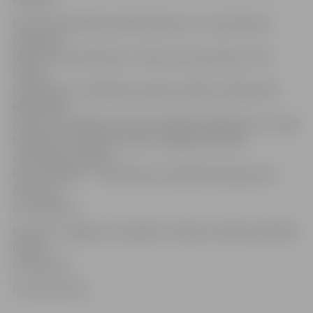
Koncertā piedalīsies Aļesja Čibisova un Lioneta Roze
(soprāns),
Ritvars Ozols (baritons), Jānis Sustrups (bass), Anta
Puķīte
(akordeons), Stefānija Stupenko (kokle), Aleksandra
Kolodinska
(flauta), Tīna Bērziņa (arfa), Natālija Prihodčenko un Uģis
Muzikants, (klavieres), kā arī Jelgavas Mūzikas
vidusskolas mācību
koris. Diriģenti – Tīna Bērziņa, Annija Rencberga, Aivis
Antonovs
un G.Pavilons.
Koncertu Jelgavas muzejā bez maksas aicināts apmeklēt
ikviens
interesents.
Foto: picdn.net