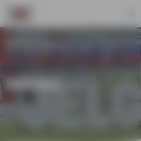
MŪZIKA