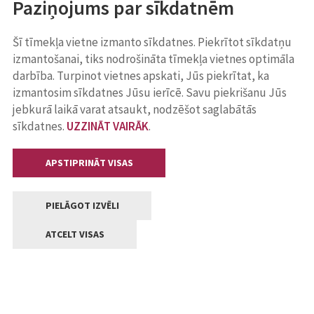
Paziņojums par sīkdatnēm
Šī tīmekļa vietne izmanto sīkdatnes. Piekrītot sīkdatņu
izmantošanai, tiks nodrošināta tīmekļa vietnes optimāla
darbība. Turpinot vietnes apskati, Jūs piekrītat, ka
izmantosim sīkdatnes Jūsu ierīcē. Savu piekrišanu Jūs
jebkurā laikā varat atsaukt, nodzēšot saglabātās
sīkdatnes.
UZZINĀT VAIRĀK
.
APSTIPRINĀT VISAS
PIELĀGOT IZVĒLI
ATCELT VISAS