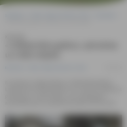
Sākumlapa
Portāla “Jelgavas Vēstnesis” arhīvs
Ekonomika
«Coffee& Wine gallery» pārcelsies uz citām telpām
Klausīties
«Coffee& Wine gallery» pārcelsies
uz citām telpām
24/10/2016
Ekonomika
Portāla “Jelgavas Vēstnesis” arhīvs
No šodienas ir slēgta kafejnīca «Coffee& Wine gallery»
Lielajā ielā. Kā norāda īpašnieki, tas ir saistīts ar kafejnīcas
pārcelšanos uz citām telpām – jau no piektdienas
apmeklētāji varēs to apmeklēt jaunajā vietā Pasta salā.