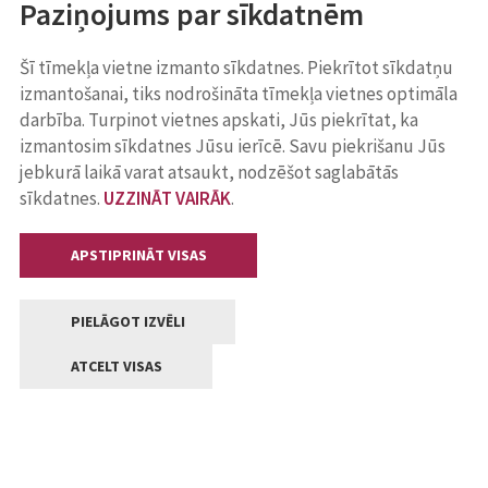
Paziņojums par sīkdatnēm
Šī tīmekļa vietne izmanto sīkdatnes. Piekrītot sīkdatņu
izmantošanai, tiks nodrošināta tīmekļa vietnes optimāla
darbība. Turpinot vietnes apskati, Jūs piekrītat, ka
izmantosim sīkdatnes Jūsu ierīcē. Savu piekrišanu Jūs
jebkurā laikā varat atsaukt, nodzēšot saglabātās
sīkdatnes.
UZZINĀT VAIRĀK
.
APSTIPRINĀT VISAS
PIELĀGOT IZVĒLI
ATCELT VISAS