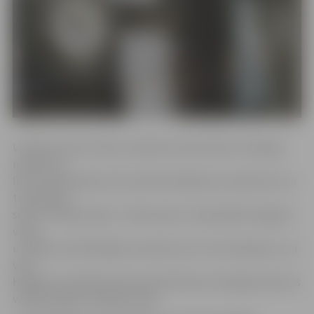
Uzņēmuma SIA «Alier» pārstāve Inese Pelše-Lukša gan
norāda, ka
līdz ar pārcelšanos tiks mainīts kafejnīcas nosaukums un
turpmāk to
sauks «Pilsētas elpa». «Pasta sala ir visskaistākā Jelgavas
vieta,
un šķita, ka līdzšinējais nosaukums tur īsti neiederas,» tā
viņa.
Kafejnīca atradīsies Pasta salā, Mītavas tilta galā, ēkā, kas
vairākus gadus stāvēja tukša.