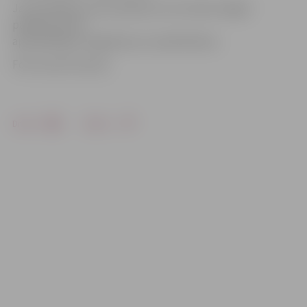
Jaunā kafejnīca tiks atklāta šo ceturtdien slēgtā
pasākumā, bet
apmeklētājus tā gaidīs jau no piektdienas.
Foto: Austris Auziņš
Drukāt
Dalīties