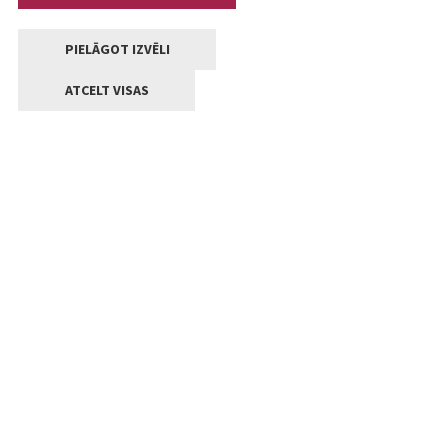
PIELĀGOT IZVĒLI
ATCELT VISAS
Kontakti
Jelgavas valstpilsētas pašvaldība
Lielā iela 11, Jelgava, LV-3001
+371 63005522
pasts@jelgava.lv