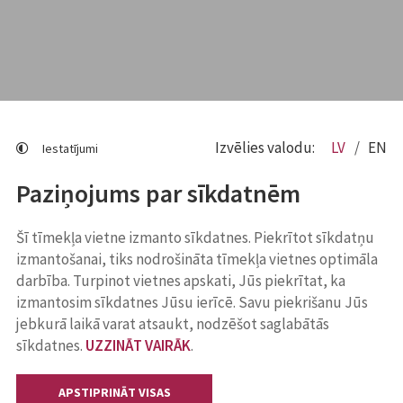
Izvēlies valodu:
LV
EN
Iestatījumi
Paziņojums par sīkdatnēm
Šī tīmekļa vietne izmanto sīkdatnes. Piekrītot sīkdatņu
izmantošanai, tiks nodrošināta tīmekļa vietnes optimāla
darbība. Turpinot vietnes apskati, Jūs piekrītat, ka
izmantosim sīkdatnes Jūsu ierīcē. Savu piekrišanu Jūs
jebkurā laikā varat atsaukt, nodzēšot saglabātās
sīkdatnes.
UZZINĀT VAIRĀK
.
APSTIPRINĀT VISAS