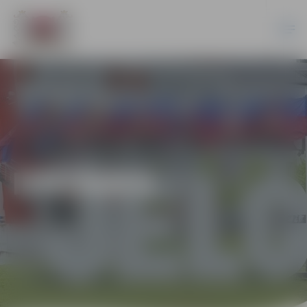
IZSTĀDES