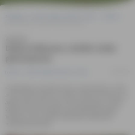
Sākumlapa
Portāla “Jelgavas Vēstnesis” arhīvs
Izstādes
Dabas krāšņums, izteikts ziedu gleznojumos
Klausīties
Dabas krāšņums, izteikts ziedu
gleznojumos
18/03/2019
Izstādes
Portāla “Jelgavas Vēstnesis” arhīvs
«Visjaukākais, kas dvēseli «baro» un dara skaistu, ir ziedi
ar savu skaisto smaržu un veidolu. Vietā, kur dzīvoju, sev
apkārt redzu daudz ziedu, kas mani iedvesmo,» stāsta
Zigrīda Cīrule, kuras gleznu personālizstāde «Dabas
krāšņums» līdz 13. aprīlim apskatāma Sabiedrības
integrācijas pārvaldē.