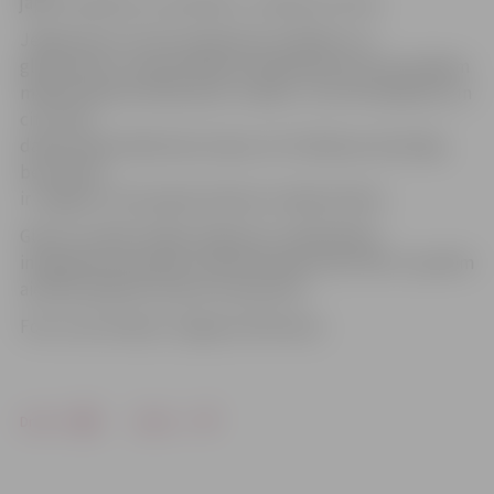
jāprot saskatīt un novērtēt,» uzskata Z.Cīrule.
Jelgavniece Z.Cīrule mācījusies zīmēšanu un
glezniecību Latvijas Mākslas akadēmijā, kā arī pie tādiem
māksliniekiem kā Eduards Jurķelis, Juris Petraškēvičs un
citi. Savā
darba mūžā māksliniece bijusi arī zīmēšanas skolotāja,
bet šobrīd
ir Jelgavas Tautas gleznošanas studijas biedre.
Gleznu izstādi «Dabas krāšņums» Sabiedrības
integrācijas pārvaldes zālē Skolotāju ielā 3 līdz 13. aprīlim
aicināts apskatīt ikviens interesents.
Foto: Ivars Veiliņš/«Jelgavas Vēstnesis»
Drukāt
Dalīties