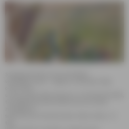
Savās gleznās darbu autore iemūžinājusi
visdažādākos ziedus – magones, rudzupuķes, lilijas,
ceriņu ziedus
un citus, paužot dabas skaistumu. «Ir tik skaisti būt dabā,
tieši tādēļ dzīvoju ārpus pilsētas. Šeit varu redzēt
ziemeļblāzmu,
sekot līdzi tam, kā mainās mēness. Daba ir skaista – tā
tikai