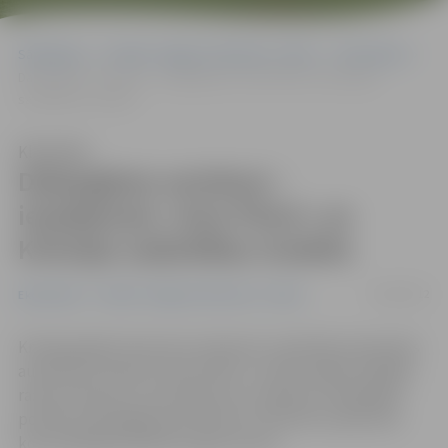
Sākumlapa
Portāla “Jelgavas Vēstnesis” arhīvs
Ekonomika
Dabasgāzes autobusi – iespējamais «Amo Plant» un Krievijas
sadarbības modelis
Klausīties
Dabasgāzes autobusi –
iespējamais «Amo Plant» un
Krievijas sadarbības modelis
24/04/2012
Ekonomika
Portāla “Jelgavas Vēstnesis” arhīvs
Krievijas gāzes koncerna «Gazprom» pārstāvji viesojušies
autobūves rūpnīcā «Amo Plant» un pārrunājuši iespējas
ražot autobusus, kas darbotos ar saspiestu dabasgāzi,
portālu www.jelgavasvestnesis.lv informē uzņēmuma
komunikācijas direktors Igors Graurs.