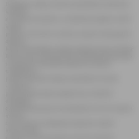
Delegācijas Jelgavas rūpnīcas apmeklējuma mērķis bija
iepazīties
ar ražošanas kompleksu un sadarbības iespējām, izskatīt
iespēju
pielietot «Amo Plant» autobusos saspiestu dabas gāzi kā
degvielu,
kā arī radīt labvēlīgu vidi gāzes degvielas tirgus attīstībai
Baltijas valstīs. Diskusijas laikā visi dalībnieki apstiprināja
savu gatavību dabas gāzes degvielas ieviešanas
izmēģinājuma
projekta realizācijā Jelgavas pašvaldības teritorijā.
««Gazprom»
pārstāvji apstiprināja, ka gadījumā, ja Latvijā būs
dabasgāzes
garantētā pieprasījuma atmaksāšanās, koncerns ir gatavs
investēt
savus līdzekļus vietējās gāzes degvielas uzpildes
infrastruktūras
izveidē. Turklāt dabas gāzes cenas tiks noteiktas,