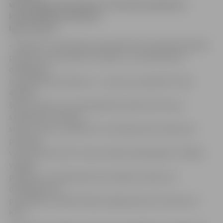
www.jelgavasvestnesis.lv informē uzņēmuma
komunikācijas direktors
Igors Graurs.
««Gazprom» pārstāvji pauda gatavību finansiāli atbalstīt
projektus, kas saistīti ar viņiem, un, tā kā šī tēma –
dabasgāzes
izmantošana autobusos – ir jauna un pasaulē ir tikai
400 000
šādu autobusu, šis perspektīvā varētu būt mūsu
sadarbības modelis,»
stāsta I.Graurs, piebilstot, ka šī bija pirmā «Gazprom»
pārstāvju
vizīte rūpnīcā. Pēc I.Graura teiktā, dabas gāze ir lētāka,
vieglāk
pieejama un lielā daudzumā, tāpēc autobusi ar
dabasgāzi esot
perspektīva. Šobrīd līderes šajā jomā esot Ukraina un
Ķīna.