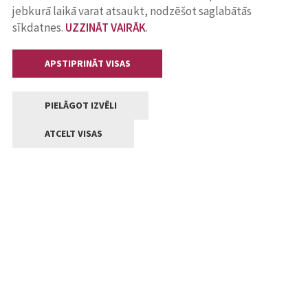
jebkurā laikā varat atsaukt, nodzēšot saglabātās
sīkdatnes.
UZZINĀT VAIRĀK
.
APSTIPRINĀT VISAS
PIELĀGOT IZVĒLI
ATCELT VISAS
Kontakti
Jelgavas valstpilsētas pašvaldība