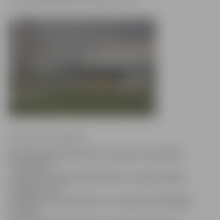
Ilze Knusle-Jankevica
Krievijas gāzes koncerna «Gazprom» pārstāvji
viesojušies
autobūves rūpnīcā «Amo Plant» un pārrunājuši
iespējas ražot
autobusus, kas darbotos ar saspiestu dabasgāzi,
portālu