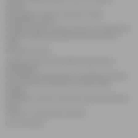
ievērojot
ekspluatējošo uzņēmumu papildus izmaksu
kompensāciju, mainot
autoparku uz gāzi,» informē «Amo Plant». Ieinteresētību
iesaistīties šāda veida projektā izteica arī koncerna
«MAN»
pārstāvji NVS valstīs.
Jāpiebilst, ka pārrunās piedalījās Jelgavas domes
priekšsēdētājs
Andris Rāviņš, Latvijas Pasažieru pārvadātāju asociācijas
prezidents Pēteris Salkazanovs, vairāku Latvijas
pasažieru
pārvadātāju uzņēmumu pārstāvji, Krievijas vēstniecības
Latvijā
atašejs, A/S «Latvijas Gāze» pārstāvis.
Foto: Ivars Veiliņš