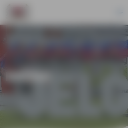
DAŽĀDI