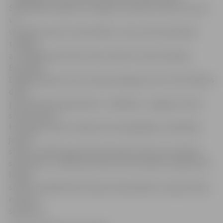
Sanktpēterburgas P.F.Lesgarfa Fiziskās kultūras, sporta
un
veselības valsts universitātes 2. kursā, bet periodiski
trenējas
arī Jelgavā pie Ledus sporta skolas trenera Andreja
Brovenko.
Daiļslidošanas sezona viņai jau beigusies, bet tūlīt sāksies
darbs
pie jaunām programmām. «Strādāšu ar Jelgavas Ledus
sporta skolas
horeogrāfi Jūliju Teplihu pie horeogrāfijas, ieslidināšu
jaunās
slidas un sākšu gatavoties jaunajai sezonai, kas sāksies
septembrī,» norāda sportiste, kuras mērķis ir atgriezties
lielajā
sportā, kvalificēties Eiropas čempionātam un gūt prieku
no katra
slidojuma.