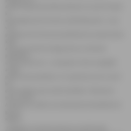
attieksme gan īpaši nebija mainījusies un sportisti tāpat
kā
iepriekšējā reizē vieni nekur nedrīkstēja doties – viņus
visur
pavadīja tulki. Šī brauciena laikā Alīnai nav sanācis doties
kādā
ekskursijā, sportisti vienīgi aizvesti uz sinhronās
peldēšanas
izrādi, bet pēc tam – uz akvaparku. Šoreiz visspilgtāk
atmiņā
palikusi sporta pilsētiņa. «Tur ir gara iela, kurā ir uzcelti
ļoti
daudz dažādu sporta veidu kompleksu. Tāda sporta
iela,» atminas
A.Fjodorova, norādot, ka nevienā sporta kompleksā viņi
gan nav
iegājuši.
Jāatgādina, ka šobrīd A.Fjodorova studē Krievijā,