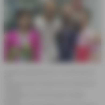
Ziemeļkorejā daiļslidošanas šovs «The 24th Peaktusan
Prize
Internacianal Figure Skating Festival In Celebration Of
the Day of
the Shining Star» tika rīkots par godu valdošajai
dinastijai.