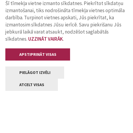
Šī tīmekļa vietne izmanto sīkdatnes. Piekrītot sīkdatņu
izmantošanai, tiks nodrošināta tīmekļa vietnes optimāla
darbība. Turpinot vietnes apskati, Jūs piekrītat, ka
izmantosim sīkdatnes Jūsu ierīcē. Savu piekrišanu Jūs
jebkurā laikā varat atsaukt, nodzēšot saglabātās
sīkdatnes.
UZZINĀT VAIRĀK
.
APSTIPRINĀT VISAS
PIELĀGOT IZVĒLI
ATCELT VISAS