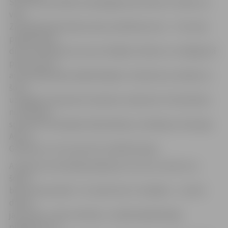
Sportiste portālam www.jelgavasvestnesis.lv stāsta, ka
viņa
Ziemeļkorejā sniedza sešus priekšnesumus – trīs savas
programmas,
divus priekšnesumus pie vietējās mūzikas un noslēgumā
pāru numuru
ar Ziemeļkorejas daiļslidotājiem. A.Fjodorova norāda, ka
šovā
uzstājās arī pasaules čempione Jeļizaveta Tuktamiševa
no Krievijas,
sportists no Kanādas Ellads Blands, slidotājs no Krievijas
Arturs
Gačinskis un trīs sportisti no Baltkrievijas.
A.Fjodorova Ziemeļkorejā bija otro reizi un atzīst, ka
šoreiz
bijis interesantāk. «Tur daudz kas ir mainījies – uzcelts
daudz
jaunu ēku, valsts attīstās,» norāda daiļslidotāja,
piebilstot, ka