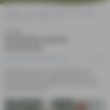
Sākumlapa
Portāla “Jelgavas Vēstnesis” arhīvs
Dažādi
Daiļslidotāja atgriežas Ziemeļkorejā
Klausīties
Daiļslidotāja atgriežas
Ziemeļkorejā
28/02/2016
Dažādi
Portāla “Jelgavas Vēstnesis” arhīvs
Daiļslidotāja Alīna Fjodorova atkal bija iekļauta to
sportistu sarakstā, kuri uzstājās daiļslidošanas šovā
Ziemeļkorejas galvaspilsētā Phenjanā. Viņa uz šo valsti
tika uzaicināta atkārtoti.