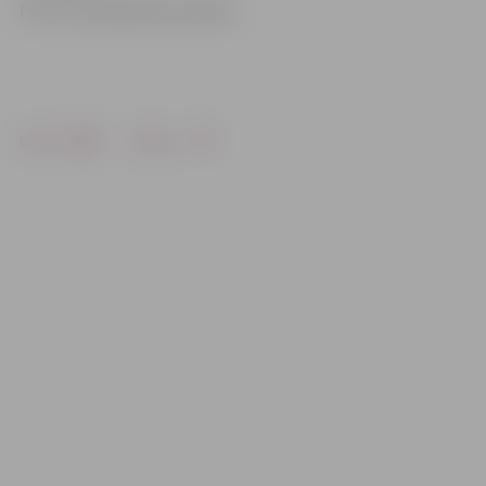
Foto: no A.Fjodorovas arhīva
Drukāt
Dalīties