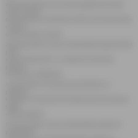
apdrošinās skolēnus pret nelaimes gadījumiem darba
vietās. Savukārt
darba devējs par nodarbināto skolēnu veiks darba devēja
un darba
ņēmēja nodokļu nomaksu.
2016. gadā skolēnu vasaras nodarbinātības pasākumā NVA
plāno
iesaistīt 4128 skolēnus, un pasākuma īstenošanai
plānotais
finansējums ir 844 506 eiro.
Ar detalizētāku informāciju par pieteikšanos un
pasākuma
kritērijiem var iepazīties NVA mājas lapas www.nva.gov.lv
sadaļā
«Darba devējiem».
Pērn NVA skolēnu vasaras nodarbinātības pasākumā
piedalījās 467