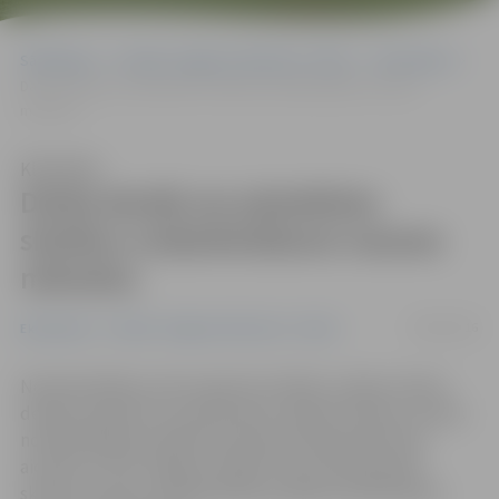
Sākumlapa
Portāla “Jelgavas Vēstnesis” arhīvs
Ekonomika
Darba devēji var pieteikties skolēnu nodarbināšanai vasaras
mēnešos
Klausīties
Darba devēji var pieteikties
skolēnu nodarbināšanai vasaras
mēnešos
09/03/2016
Ekonomika
Portāla “Jelgavas Vēstnesis” arhīvs
Nodarbinātības valsts aģentūra (NVA) uzsākusi darba
devēju pieteikumu pieņemšanu dalībai skolēnu vasaras
nodarbinātības pasākumā. Darba devēji pieteikties
aicināti arī NVA Jelgavas filiālē. Kopumā 2016. gadā
skolēnu vasaras nodarbinātības pasākumā NVA plāno