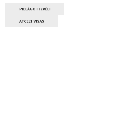
PIELĀGOT IZVĒLI
ATCELT VISAS
Kontakti
Jelgavas valstpilsētas pašvaldība
Lielā iela 11, Jelgava, LV-3001
+371 63005522
pasts@jelgava.lv
Klientu apkalpošana