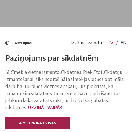
Izvēlies valodu:
LV
EN
Iestatījumi
Paziņojums par sīkdatnēm
Šī tīmekļa vietne izmanto sīkdatnes. Piekrītot sīkdatņu
izmantošanai, tiks nodrošināta tīmekļa vietnes optimāla
darbība. Turpinot vietnes apskati, Jūs piekrītat, ka
izmantosim sīkdatnes Jūsu ierīcē. Savu piekrišanu Jūs
jebkurā laikā varat atsaukt, nodzēšot saglabātās
sīkdatnes.
UZZINĀT VAIRĀK
.
APSTIPRINĀT VISAS