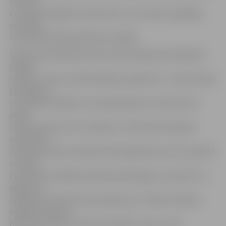
vecumā
no 15 līdz 20 gadiem (ieskaitot), kuri mācās vispārējās,
speciālās
vai profesionālās izglītības iestādēs.
Šobrīd NVA filiālēs sākusies darba devēju pieteikšanās
dalībai
skolēnu vasaras nodarbinātības pasākumā – darba devējs
pieteikties
var tajā NVA filiālē, kuras apkalpošanas teritorijā viņš
plāno
izveidot darba vietu skolēnam. «NVA darba devējam
nodrošinās
dotāciju skolēna mēneša darba algai 50 procentu apmērā
no valstī
noteiktās minimālās mēneša darba algas, savukārt otru
algas pusi
skolēnam maksās darba devējs pats. Skolēna mēneša
atalgojumam par
pilnu nostrādātu darba laiku jābūt vismaz valstī