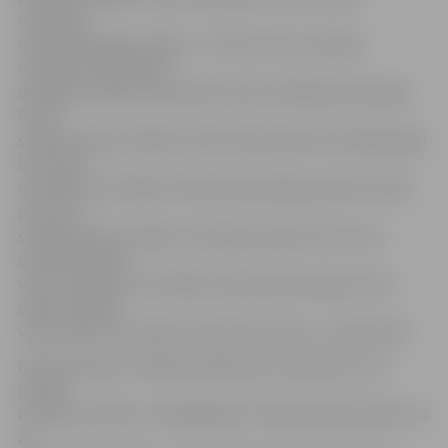
noteiktās
minimālās algas apmērā – 370 eiro pirms nodokļu
nomaksas. NVA darba
devējam maksās arī dotāciju darba vadītāja darba algai.
Par 10
skolēnu darba vadīšanu NVA dotācija darba vadītāja algai
būs valstī
noteiktās minimālās mēneša darba algas apmērā, tātad
par viena
skolēna darba vadīšanu dotācijas apmērs būs viena
desmitā daļa no
valstī noteiktās minimālās mēneša darba algas. Viens
darba vadītājs
varēs vadīt ne vairāk kā 10 skolēnu darbu,» norāda NVA.
NVA apmaksās veselības pārbaudes skolēniem, ja to
paredz
normatīvie akti par obligātajām veselības pārbaudēm, kā
arī