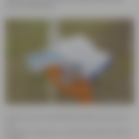
iesaistīt 4128 skolēnus.
Skolēnu vasaras nodarbinātības pasākums tiks īstenots
no 1.
jūnija līdz 31. augustam, un tajā varēs piedalīties skolēni