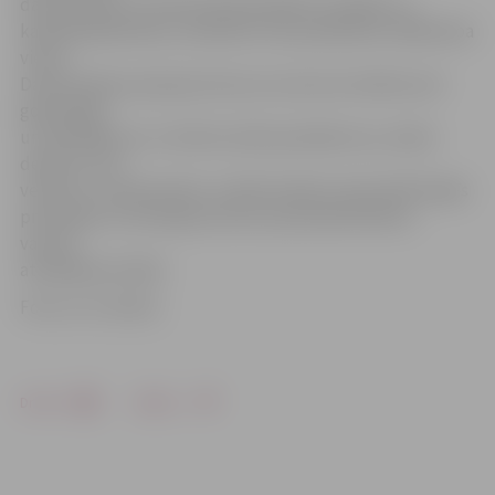
darba devēji, to skaitā 126 pašvaldību iestādes un
kapitālsabiedrības, skolēniem tika piedāvātas 3188 darba
vietas.
Darba devēju aptaujas liecina, ka vairums skolēnu ļoti
godprātīgi
un atbildīgi veic uzticētos darba pienākumus, darba
devēji ar viņu
veikumu ir apmierināti, turklāt skolēni mazkvalificētajās
profesijās var sekmīgi aizvietot pamatdarbiniekus
vasaras
atvaļinājuma laikā.
Foto: no JV arhīva
Drukāt
Dalīties