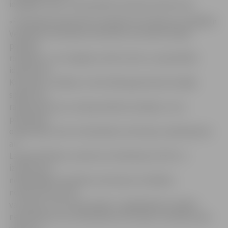
iespējām valsts un pašvaldību pārtikas iepirkumos.
«Publiskajā telpā plaši izskanēja informācija par dažādām
Veselības ministrijas iniciatīvām, kas skāra Latvijas
pārtikas
ražotājus un to iespējas startēt valsts un pašvaldību
iepirkumos.
Kā zināms, vairākas no tām 2016. gada sākumā stājās
spēkā, kas
radīja sašutumu Latvijas pārtikas ražotāju un tos
pārstāvošu
organizāciju vidū. Zemkopības ministrijai, sadarbojoties
ar
Latvijas Pārtikas uzņēmumu federāciju (LPUF), ir
izdevies šos
nelabvēlīgos Veselības ministrijas izstrādātos
noteikumus atcelt
vai mainīt. Taču vēl joprojām ir saglabājušās vairākas
neskaidrības, kas rada pārpratumus gan uzņēmēju, gan