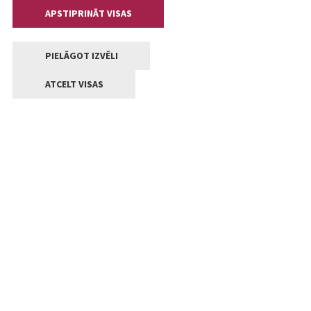
APSTIPRINĀT VISAS
PIELĀGOT IZVĒLI
ATCELT VISAS
Kontakti
Jelgavas valstpilsētas pašvaldība
Lielā iela 11, Jelgava, LV-3001
+371 63005522
pasts@jelgava.lv