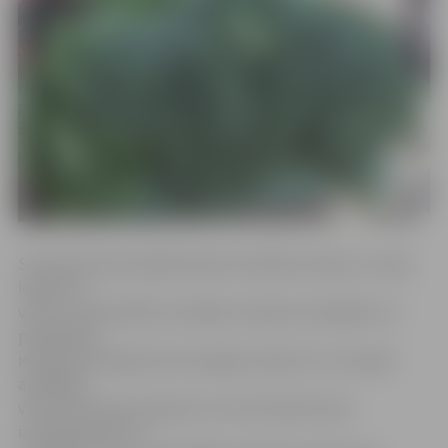
Seminārā «Nacionālā pārtikas kvalitātes shēma un zaļie
iepirkumi
valsts un pašvaldību iestādēs» pārtikas ražotājiem un
pašvaldību
iestāžu pārstāvjiem būs iespēja uzklausīt un iztaujāt
atbildīgo
valsts institūciju ekspertus, kā arī diskutēt par
izaicinājumiem un