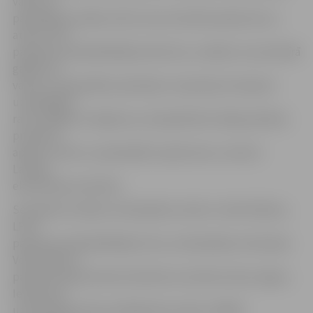
valsts un
pašvaldību iestāžu vidū, kuras izsludina iepirkumus,»
atzīst LPUF
padomes priekšsēdētāja Ināra Šure, norādot, ka seminārā
gaidīti arī
valsts un pašvaldību pārstāvji un iepircēji, lai kopā ar
uzņēmējiem
rastu labākos risinājumus, kā palielināt vietējo pārtikas
produktu
apjomu valsts un pašvaldību iepirkumos, veicinot
Latvijas
ekonomikas attīstību.
Seminārā uzstāsies zemkopības ministrs Jānis Dūklavs,
LPUF
padomes priekšsēdētāja I.Šure, Zemkopības ministrijas
Veterinārā un
pārtikas departamenta direktora vietniece Dace Ugare,
Iepirkumu
uzraudzības biroja vadītāja Dace Gaile, VARAM