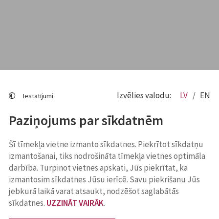
Izvēlies valodu:
LV
EN
Iestatījumi
Paziņojums par sīkdatnēm
Šī tīmekļa vietne izmanto sīkdatnes. Piekrītot sīkdatņu
izmantošanai, tiks nodrošināta tīmekļa vietnes optimāla
darbība. Turpinot vietnes apskati, Jūs piekrītat, ka
izmantosim sīkdatnes Jūsu ierīcē. Savu piekrišanu Jūs
jebkurā laikā varat atsaukt, nodzēšot saglabātās
sīkdatnes.
UZZINĀT VAIRĀK
.