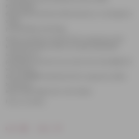
Koordinācijas
departamenta direktors Māris Klismets un «Smartgreen»
valdes
priekšsēdētājs Jānis Brizga.
Dalību seminārā var pieteikt līdz 31. augustam, sūtot
kontaktinformāciju, vārdu un uzvārdu, pārstāvētā
uzņēmuma vai
pašvaldības nosaukumu pa e-pastu ilze.zuimaca@lpuf.lv
vai zvanot pa
tālruni 67808968. Piesakoties līdz 31. augustam, dalība
seminārā un
ieeja izstādē «Riga Food» ir bez maksas.
Foto: no JV arhīva
Drukāt
Dalīties