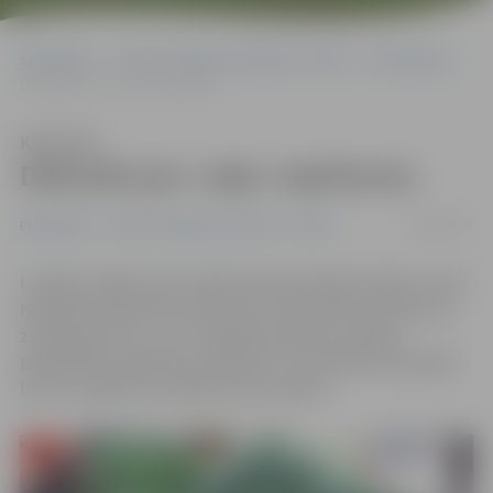
Sākumlapa
Portāla “Jelgavas Vēstnesis” arhīvs
Ekonomika
Diskutēs par «zaļo» iepirkumu
Klausīties
Diskutēs par «zaļo» iepirkumu
19/08/2016
Ekonomika
Portāla “Jelgavas Vēstnesis” arhīvs
Izstādes «Riga Food» laikā Starptautiskajā izstāžu centrā
Ķīpsalā 8. septembrī pulksten 11.30 notiks seminārs par
zaļo iepirkumu, un uz to gaidīti pārtikas ražotāji,
pašvaldību pārstāvji un iepircēji. Ja semināram piesakās
līdz 31. augustam, dalība ir bez maksas.