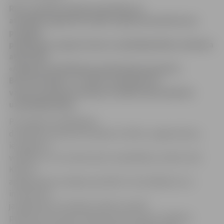
Rīt, 15.aprīlī Latvijas Investīciju un
attīstības aģentūra (LIAA) organizē semināru par
projekta
pieteikumu sagatavošanu uzņēmējdarbības atbalsta
aktivitātē
«Augstas kvalifikācijas darbinieku piesaiste».
Bet ceturtdien, 17. aprīlī, seminārā LLU
varēs uzzināt par Eiropas sociālā fonda atbalstu
uzņēmējdarbībai.
Par augstas kvalifikācijas
darbinieku piesaistes projektu būtību, sagatavošanu,
iesnieguma
veidlapu un citu dokumentu aizpildīšanu stāstīs LIAA
Klientu
apkalpošanas nodaļas speciālisti. Viņi atbildēs arī uz
interesentu
jautājumiem. Seminārs notiks
15. aprīlī
pulksten 10 viesnīcā «Reval Hotel Latvija».
Papildus