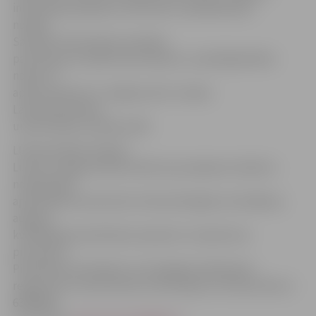
informācija pieejama LIAA
Klientu Apkalpošanas
nodaļā.
Savukārt informatīvs seminārs
par Eiropas Sociālā fonda atbalstu uzņēmējdarbībai
notiks 17.
aprīlī pulksten 11 Jelgavas pilī, Latvijas
Lauksaimniecības
universitātes Sudraba zālē.
LIAA speciālisti Andrejs
Lukins un Agnese Buša stāstīs par pieejamo atbalstu
nodarbināto
apmācībām komersantu konkurētspējas veicināšanai,
augstas
kvalifikācijas darbinieku piesaisti un iepirkuma
procedūru.
Pieteikties semināram var Zemgales plānošanas
reģiona ES struktūrfondu informācijas centrā pa tālruni
63028454