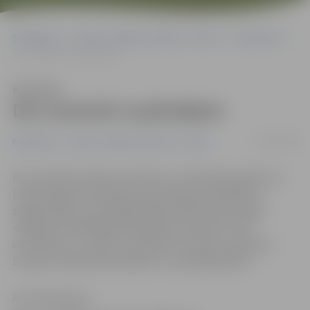
Sākumlapa
Portāla “Jelgavas Vēstnesis” arhīvs
Ekonomika
Divi semināri uzņēmējiem
Klausīties
Divi semināri uzņēmējiem
14/04/2008
Ekonomika
Portāla “Jelgavas Vēstnesis” arhīvs
Rīt, 15.aprīlī Latvijas Investīciju un attīstības aģentūra
(LIAA) organizē semināru par projekta pieteikumu
sagatavošanu uzņēmējdarbības atbalsta aktivitātē
«Augstas kvalifikācijas darbinieku piesaiste». Bet
ceturtdien, 17. aprīlī, seminārā LLU varēs uzzināt par
Eiropas sociālā fonda atbalstu uzņēmējdarbībai.
Anna Afanasjeva