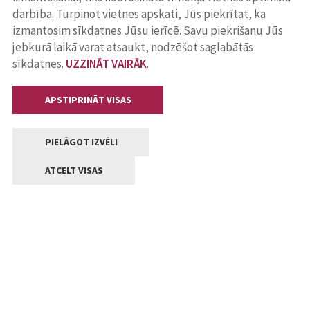
darbība. Turpinot vietnes apskati, Jūs piekrītat, ka
izmantosim sīkdatnes Jūsu ierīcē. Savu piekrišanu Jūs
jebkurā laikā varat atsaukt, nodzēšot saglabātās
sīkdatnes.
UZZINĀT VAIRĀK
.
APSTIPRINĀT VISAS
PIELĀGOT IZVĒLI
ATCELT VISAS
Kontakti