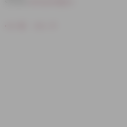
vai e-pastu
mairita.paulina@jrp.lv
.
Drukāt
Dalīties