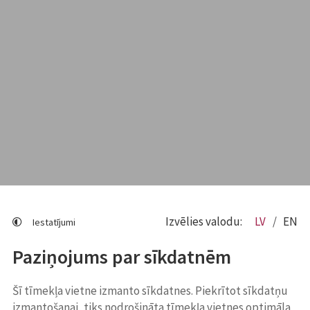
Izvēlies valodu:
LV
EN
Iestatījumi
Paziņojums par sīkdatnēm
Šī tīmekļa vietne izmanto sīkdatnes. Piekrītot sīkdatņu
izmantošanai, tiks nodrošināta tīmekļa vietnes optimāla