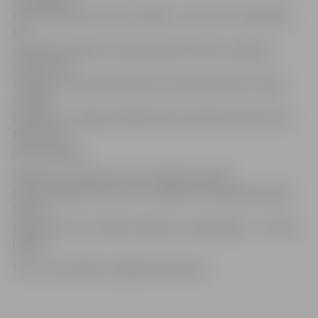
skaisti iekārtojusi abas izstādes,» tā A.Dīriņa. Jāpiebilst,
ka
izstādē apskatāmi arī pašas Ģederta Eliasa Jelgavas
Vēstures un
mākslas muzeja mākslinieces M.Leimanes darbi. Tāpat
izstādē
piedalās arī Jelgavas Mākslinieku biedrības biedre Vita
Makruzova
jeb Vita Makra.
Miniatūru izstāde «Domu sprakšķi» Ģederta
Eliasa Jelgavas Vēstures un mākslas muzejā apskatāma
līdz 25.
augustam, bet izstāde «Spēles ar materiāliem» – līdz 28.
jūlijam.
Foto: Ivars Veiliņš/«Jelgavas Vēstnesis»