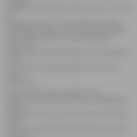
asociācijas
vadītāja. Ekspozīcija apkopo 42 autoru darbus – viņu vidū
gan
asociācijas biedri, gan arī Latvijas Mākslas akadēmijas
Tekstilmākslas nodaļas studenti. «Mēs vēlamies sekmēt
tekstilmākslas attīstītu un veicināt mākslinieku
izpausmi šajā
mākslas veidā, tādēļ izstādēs labprāt aicinām piedalīties
ne vien
Tekstilmākslas asociācijas dalībniekus, bet arī citus
autorus,»
atklāj A.Dīriņa.
Tekstilmākslas asociācijas vadītāja vērtē, ka
Jelgavas muzeja izstāžu zāle ir viena no brīnišķīgākajām
tekstīliju
eksponēšanai. «Mūsu autoru darbi šeit vienmēr izskatās
ļoti labi.
Tāpat esam pateicīgi māksliniecei Mārītei Leimanei, kas
prasmīgi un