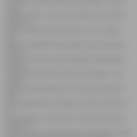
un plastmasas maizes iepakojuma savilcējiem, tekstila
bruņas,
Jelgavas simbols – alnis un citi neparasti maza formāta
darbi, kuru
radīšanai mākslinieki izmantojuši linu, vilnu, metālu,
zīdu
apskatāmi izstādē «Domu sprakšķi». «Mazs formāts ļauj
ātrāk un
precīzāk izteikt savu ideju, tieši tādēļ tas māksliniekus
iedrošina
vairāk eksperimentēt un attīstīt autortehnikas – šajā
izstādē
piedalās vairāki mākslinieki, kuru darbi retāk redzami
lielas
formas mākslas darbu izstādēs. Šīs tekstila miniatūras ir
ļoti
daudzveidīgas un interesantas, un mēs vēlētos ieviest
tradīciju ik
pa laikam rīkot miniatūrtekstīliju izstādi Jelgavā,» atklāj