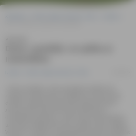
Sākumlapa
Portāla “Jelgavas Vēstnesis” arhīvs
Izstādes
Domu «sprakšķi» un spēles ar materiāliem
Klausīties
Domu «sprakšķi» un spēles ar
materiāliem
07/06/2019
Izstādes
Portāla “Jelgavas Vēstnesis” arhīvs
««Domu sprakšķi» ir mūsu apzīmējums idejām, kas
«iešaujas» prātā kā zibšņi. Strādājot pie mazas formas
darbiem, mākslinieki vairāk ļaujas eksperimentiem,
savukārt lielformāta darbi prasa vairāk laika un
detalizētāku plānošanu,» vērtē Latvijas Tekstilmākslas
asociācijas vadītāja Andra Dīriņa. Ģederta Eliasa Jelgavas
Vēstures un mākslas muzejā apskatāmas divas asociācijas