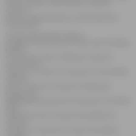
A.Dīriņa. Izstādē var redzēt filcējumus, adījumus,
izšuvumus,
apdruku un digitālo gobelēnu 35 tekstilmākslinieku
interpretācijās.
Savukārt ceļojošā izstāde «Spēles ar
materiāliem» iepazīstina gan ar klasisku, gan mūsdienīgu
gobelēnu
un citas formas darbiem. «Mākslinieku sniegums ir
daudzveidīgs un
neparasts – viņu darbos var redzēt jaunus tekstilmākslas
izteiksmes
veidus un neparastus materiālus. Pārstāvēts gan
klasiskais, gan
digitālais gobelēns, gan darbi interesantās autortehnikās.
Daudzi
mākslas darbi radīti, izmantojot tekstilmākslā visai
neierastus
materiālus,» izstādi raksturo Latvijas Tekstilmākslas