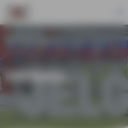
IZSTĀDES