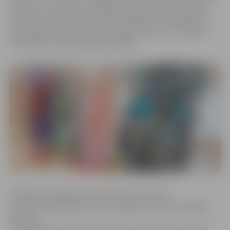
izstādes – miniatūru izstāde «Domu sprakšķi» un lielas
formas tekstila darbu izstāde «Spēles ar materiāliem»,
kas iepazīstina ar tekstīliju daudzveidību un plašajām
materiālu interpretācijas iespējām.
Tekstilā izstrādāta autobusu pieturas zīme,
stilizētas identitātes kartes, mākslas darbi no optiskās
šķiedras