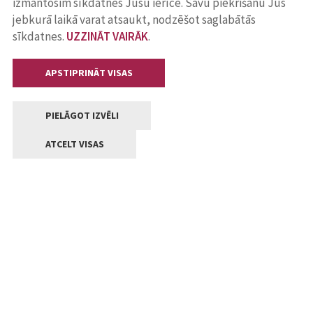
izmantosim sīkdatnes Jūsu ierīcē. Savu piekrišanu Jūs
jebkurā laikā varat atsaukt, nodzēšot saglabātās
sīkdatnes.
UZZINĀT VAIRĀK
.
APSTIPRINĀT VISAS
PIELĀGOT IZVĒLI
ATCELT VISAS
Kontakti
Jelgavas valstpilsētas pašvaldība