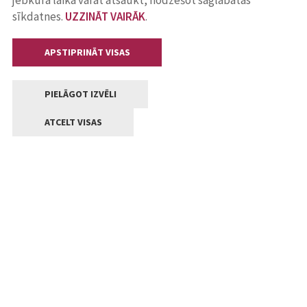
jebkurā laikā varat atsaukt, nodzēšot saglabātās
sīkdatnes.
UZZINĀT VAIRĀK
.
APSTIPRINĀT VISAS
PIELĀGOT IZVĒLI
ATCELT VISAS
Kontakti
Jelgavas valstpilsētas pašvaldība
Lielā iela 11, Jelgava, LV-3001