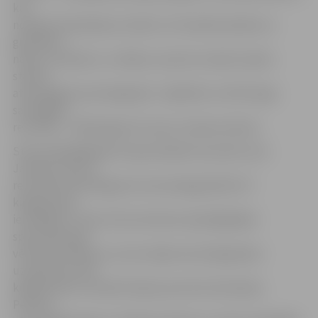
kas
noteikti ietekmēja rezultātu. Arī Islandē saskāros ar
grūtībām –
nācās «uzsēsties» uz diētas, lai pirms mačiem spētu
startēt
attiecīgajā svara kategorijā.» Jāpiebilst, ka R.Dronga
sasniegtais
rezultāts – 240 kilogrami ir jauns Latvijas rekords.
Starp spēcīgākajām Eiropas dāmām sacentās Jana
Jansone, kura ar
rezultātu 92,5 kilogrami svara kategorijā līdz 57
kilogramiem
ierindojās 4. vietā. Līdz kontinenta spēcīgākajām
sportistēm gan
vēl daudz darba, jo uzvaru šajā svara kategorijā ar
uzspiestiem 145
kilogramiem izcīnīja Krievijas sportiste Anastasija
Petrova.