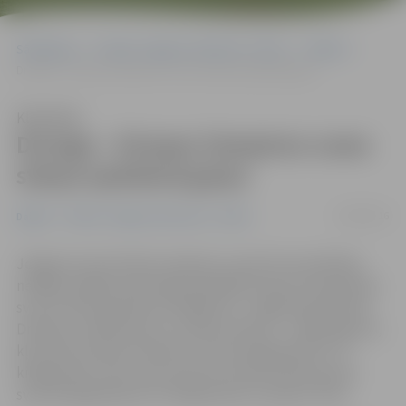
Sākumlapa
Portāla “Jelgavas Vēstnesis” arhīvs
Dažādi
Dronga – Eiropas čempions svara stieņa spiešanā guļus
Klausīties
Dronga – Eiropas čempions svara
stieņa spiešanā guļus
22/08/2016
Dažādi
Portāla “Jelgavas Vēstnesis” arhīvs
Jelgavas sporta kluba «Apolons» sportisti aizvadītajā
nedēļas nogalē veiksmīgi piedalījās Eiropas čempionātā
svara stieņa spiešanā ar ekipējumu. Jelgavnieks Renārs
Dronga, uzstādot jaunu Latvijas rekordu – 240 kilogrami,
kļuva par Eiropas čempionu svara kategorijā līdz 74
kilogramiem, bet Jana Jansone sieviešu Open grupā
svara kategorijā līdz 57 kilogramiem izcīnīja 4. vietu.