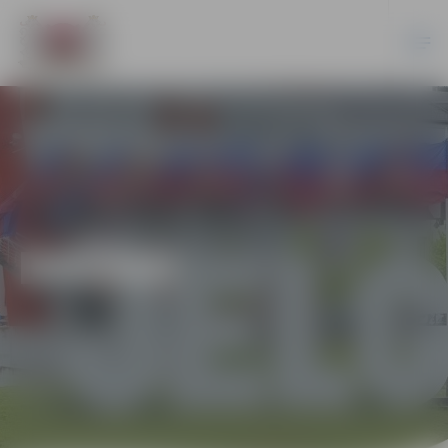
DAŽĀDI