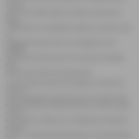
Jansons,
atzīst, ka startēšana šajās sacensībās izvērtusies ļoti
dārga:
«Saskārāmies ar pamatīgām izmaksām, jo Islande ir viena
no
dārgākajām Eiropas valstīm. Ļoti iespējams, ka tas
sagādāja
sportistiem liekas emocijas, taču prieks par sasniegto.
Mūsu
pilsētas vārds atkal tika nests pasaulē.»
Jaunais Eiropas čempions R.Dronga pēc izcīnītā titula
atzīst, ka
emocijas joprojām ir grūti aprakstīt: «Viss notika tik ātri,
izdevās uzrādīt savu labāko sacensību rezultātu, lai gan
treniņos
esmu pacēlis arī lielāku svaru. Pēdējie pāris mēneši bija
nedaudz
nervozi – manā ģimenē bija pieaugums, nācās pārvākties,