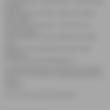
«Sacensībās ieguvu vērtīgu pieredzi, jo mačos piedalījās
augstākās
klases meistares no Krievijas, Somijas un Norvēģijas.
Zaudēt šādām
konkurentēm man nav kauns – tieši otrādi, esmu
motivēta strādāt un
turpināt progresēt,» tā pēc sarežģītajām sacensībām
atzina
jelgavniece, kurai strīdīgi netika ieskaitīts trešais
mēģinājums,
kurā Jana centās pievārēt 95 kilogramus.
Jau decembrī jelgavnieki piedalīsies Lietuvas atklātajā
čempionātā, kurā cīnīsies par augstākajām godalgām un
jauniem
rekordiem.
Foto: no Janas Jansones personīgā arhīva