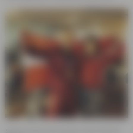
Sportistu treneris, kluba «Apolons» treneris Edmunds