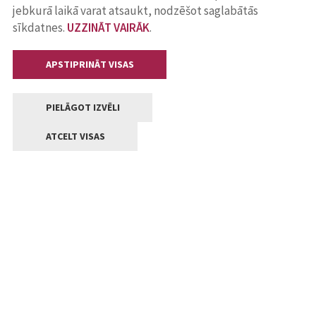
jebkurā laikā varat atsaukt, nodzēšot saglabātās
sīkdatnes.
UZZINĀT VAIRĀK
.
APSTIPRINĀT VISAS
PIELĀGOT IZVĒLI
ATCELT VISAS
Kontakti
Jelgavas valstpilsētas pašvaldība