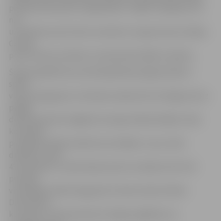
piesaistīta kaudze ar leģionāriem. Tāpēc zaudējums 0:2
nav
uzskatāms par ļoti lielu neveiksmi, lai gan šosezon Dāvja
Caunes
puiši cīnās par dublieru čempionāta labāko trijnieku.
Šodien garākā braucienā bija jādodas jelgavniekiem –
spēle
viesos Daugavpils, Celtnieka stadionā. No Virslīgas šoreiz
palīgā
devās pieredzes bagātais aizsargs Valērijs Redjko. Abas
komandas
pirmajā puslaikā vairāk koncentrējās uz savu vārtu
drošību un pēc
45 minūtēm uz tablo bija bezvārtu neizšķirts 0:0. Otrā
puslaika
vidusdaļā izcēlās Daugavpils futbola talants Marks
Deružinskis,
kuram jau ir liela pieredze Virslīgā. Izglābties no