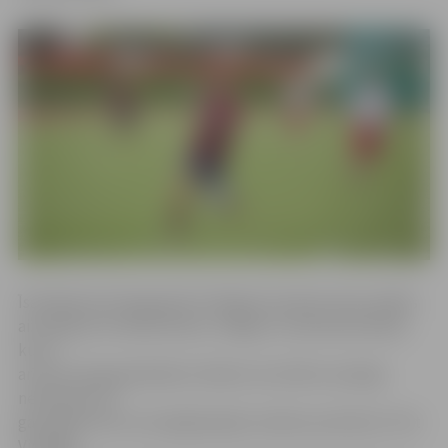
Īsā laikā pret Daugavpils Virslīgas komandu divas spēles
aizvadīja arī futbola kluba «Jelgava» meistarkomanda,
kurai
arī pret daugavpiliešiem vēlamo rezultātu sasniegt
neizdevās, lai
gan iegūti četri no iespējamajiem sešiem punktiem. Pret
Virslīgas