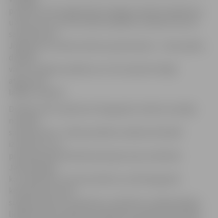
pastarīti viesos jelgavnieki nespēja izveidot kvalitatīvus
uzbrukumus, kā rezultātā nospēlēts neizšķirti 0:0, bet
savā laukumā
Jelgavā visu izdevās salikt pa plauktiņiem – droša spēle,
divi gūti
vārti un loģisks panākums ar 2:0, kas ļāva Virslīgā
atgriezties
labāko trijniekā.
Dublieri pirmo spēli pret Daugavpils vienību aizvadīja
nomināli
savā laukumā – Olaines pilsētas stadionā. Diemžēl
izmantot to, ka
pretinieki bija ieradušies pēc gara ceļa, neizdevās.
Jāatzīmē gan,
ka, salīdzinot ar sezonas sākumu, kad Daugavpils
komanda laukumā
sūtīja ļoti jaunus futbolistus, šobrīd jau vairāki pilsētas
lielākie talanti spēlē pie dublieriem, jo galvenā vienībā