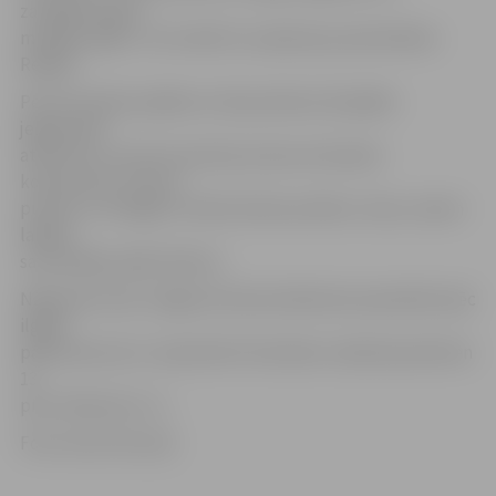
zaudējuma gan
mūsējie spēja – 82. minūtē 1:1 panāca jau pieminētais
Redjko.
Pēc šīm divām spēlēm ar 30 punktiem 20 spēlēs
jelgavnieki
atkrituši uz ceturto pozīciju astoņu komandu
konkurencē. Tik pat
punktu ir arī Rīgas Futbola skolas puišiem, tiesa, viņiem
labāka
savstarpējo spēļu bilance.
Nākamais mačs Jelgavas kluba dublieriem paredzēts pēc
ilgāka
pārtraukuma 11. septembrī Ozolnieku stadionā pulksten
13
pret «Metta/LU-2».
Foto: Austris Auziņš