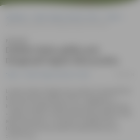
Sākumlapa
Portāla “Jelgavas Vēstnesis” arhīvs
Futbols
Dublieri divās spēlēs pret Daugavpili iegūst tikai punktu
Klausīties
Dublieri divās spēlēs pret
Daugavpili iegūst tikai punktu
29/08/2016
Futbols
Portāla “Jelgavas Vēstnesis” arhīvs
Latvijas futbola Virslīgas klubu dublieru čempionātā īsā
laika posmā divas spēles pret BFC «Daugavpils-2»
komandu aizvadījusi Dāvja Caunes vadītā futbola kluba
«Jelgava» dublieru vienība. Diemžēl divās spēlēs izdevās
iegūt tikai punktu, 1:1 neizšķirtu izspēlējot viesos
Daugavpilī. Pēc šiem mačiem komanda atkritusi uz
ceturto vietu.