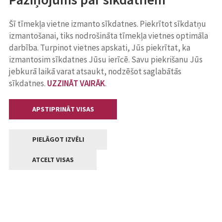
Šī tīmekļa vietne izmanto sīkdatnes. Piekrītot sīkdatņu
izmantošanai, tiks nodrošināta tīmekļa vietnes optimāla
darbība. Turpinot vietnes apskati, Jūs piekrītat, ka
izmantosim sīkdatnes Jūsu ierīcē. Savu piekrišanu Jūs
jebkurā laikā varat atsaukt, nodzēšot saglabātās
sīkdatnes.
UZZINĀT VAIRĀK
.
APSTIPRINĀT VISAS
PIELĀGOT IZVĒLI
ATCELT VISAS