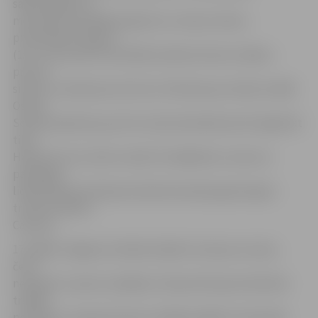
sākumdaļā savu
meistarību pierādīja Hajovičs un vienus vārtus
pretiniekiem atguva
(1:2). Uzreiz pēc tam atbildi sniedza Verners Zalaks –
precīzs
sitiens un atkal plus divi (3:1). Vēl deviņas minūtes vēlāk
Oskars
Soroka panāca jau pat 4:1, bet jūrmalnieki pretī spēja likt
tikai
Hajoviča otrus vārtus mačā. 4:2 mājinieku uzvara un
pasniegta
lieliska dāva dzimšanas dienā komandas galvenajam
trenerim Dāvim
Caunem.
17 spēlēs Jelgavas vienības rēķinā ir astoņas uzvaras,
četri
neizšķirti un pieci zaudējumi. 28 punkti ļauj ierindoties
trešajā
pozīcijā. 21. augustā viesos mūsējie spēlēs ar Ventspils