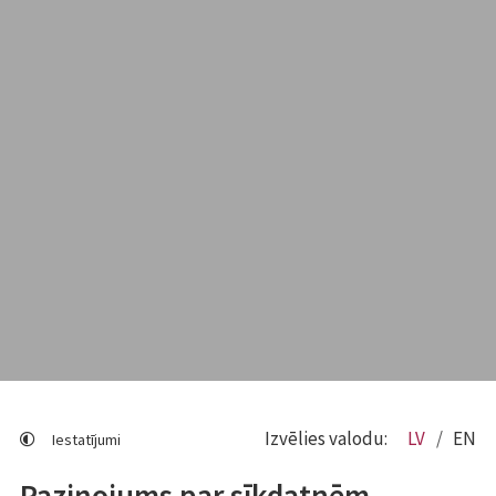
Izvēlies valodu:
LV
EN
Iestatījumi
Paziņojums par sīkdatnēm