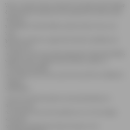
Vakar Jūrmalā, Slokas stadionā savstarpēju spēli Virslīgas
čempionātā aizvadīja abu klubu galvenās vienības. Mačs
nebija tas
skatītājiem interesantākais, bija ļoti daudz cīņas, maz
vārtu
gūšanas momentu un galotnē futbolisti izspēlēja visai
vienmuļu 0:0
neizšķirtu. Kaut ko jautrāku jelgavnieku līdzjutēji vēlākās
sagaidīt šodien Jelgavā klubu dublieru spēlē, un
komandas parūpējās
par kārtīgu vārtu birumu, pie tam ar pozitīvu noslēgumu
Jelgavas
spēlētājiem.
Līdz šim sezonā komandas uzvaras bija dalījušas uz
pusēm, katrai
no vienībām reizi izcīnot panākumu ar 2:1. No Virslīgas
komandas
mūsējiem palīgā devās Artjoms Osipovs, kurš