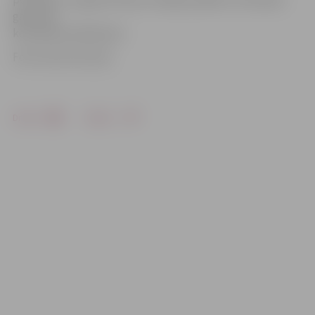
galvenās
komandas dublieriem.
Foto: Austris Auziņš
Drukāt
Dalīties