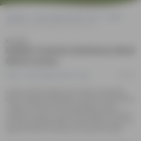
Sākumlapa
Portāla “Jelgavas Vēstnesis” arhīvs
Futbols
Dublieri trenerim dzimšanas dienā dāvina uzvaru
Klausīties
Dublieri trenerim dzimšanas dienā
dāvina uzvaru
14/08/2016
Futbols
Portāla “Jelgavas Vēstnesis” arhīvs
Latvijas futbola Virslīgas klubu dublieru čempionātā
šodien Zemgales Olimpiskajā centrā (ZOC) futbola kluba
«Jelgava» otrā komanda ar 4:2 apspēlēja Jūrmalas
«Spartaka» dublierus, tādā veidā sarūpējot labu dāvanu
dzimšanas dienā galvenajam trenerim Dāvim Caunem. 21.
augustā futbolisti viesosies pie Ventspils komandas.