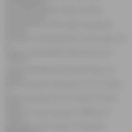
diskvalifikācijas dēļ
dienu iepriekš nespēlēja Virslīgā, kā arī Mareks
Labanovskis, gados
jauns futbolists ar minimālu spēles laiku galvenajā
komandā.
Pretiniekiem sastāvā bija leģionārs Tomislavs Hajovičs, kā
arī
Jelgavas vienībā spēlējušie Andrejs Kiriļins un Artis
Jaudzems.
Šīs dienas spēlē jelgavnieki aizvadīja ļoti labu pirmo
puslaiku.
Bija itin stabila spēle, rūpējoties par savu vārtu drošību,
un
puslaika otrajā daļā ar precīziem sitieniem vēl izcēlās
Mārtiņš
Pivarovičs un Mareks Labanovskis, tādējādi pēc 45
minūtēm
jelgavniekiem patīks 2:0 pārsvars. Otrā puslaika