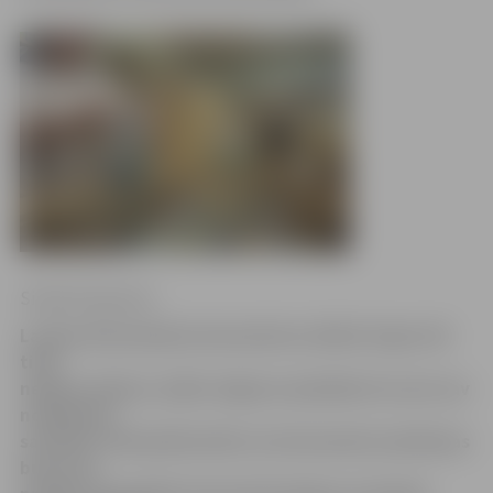
Sintija Čepanone
Lai gan dzīvsudraba termometrus drīkst tirgot vēl
tikai
nepilnu mēnesi, dažās Jelgavas aptiekās tie vairs nav
nopērkami,
savukārt citās pārliecināti, ka termometru pirkšanas
bums vēl