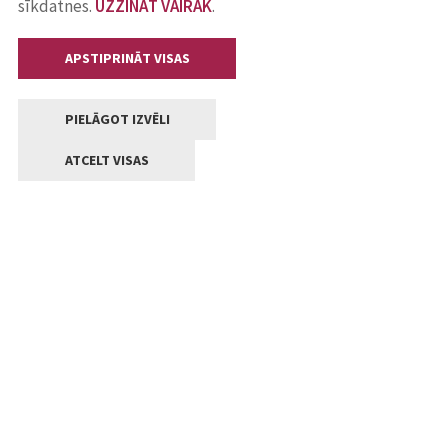
sīkdatnes.
UZZINĀT VAIRĀK
.
APSTIPRINĀT VISAS
PIELĀGOT IZVĒLI
ATCELT VISAS
Kontakti
Jelgavas valstpilsētas pašvaldība
Lielā iela 11, Jelgava, LV-3001