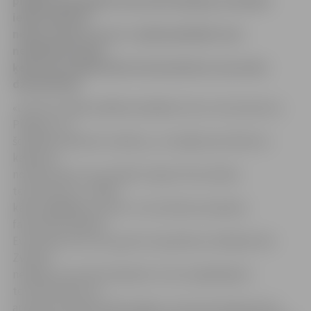
priekšā. Aptaujātie farmaceiti pieļauj, ka daudzi
iedzīvotāji vēl
nemaz nezina, ka no 3. aprīļa aptiekās vairs
nedrīkstēs tirgot
ķermeņa temperatūras termometrus, kas satur
dzīvsudrabu.
«Līdz šim vidēji nedēļā realizējām četrus termometrus.
Pieļauju, ka
šomēnes pārdosim vairāk, jo, uzzinājuši par Ministru
kabineta
noteikumiem, kas aizliedz tirgot dzīvsudraba
termometrus, cilvēki
kādu iegādājas rezervē,» teic Ģimenes aptiekas
farmaceita palīdze
Eva Kempa. Gan viņa, gan Euroaptiekas vadītāja Anita
Zviedre
neslēpj, ka pircēji nelabprāt uzticas digitālajiem
termometriem, jo
arī pašu pieredze apliecinājusi, ka tie nav īpaši precīzi.