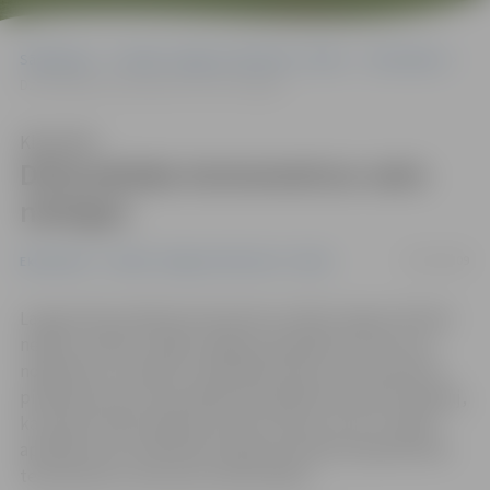
Sākumlapa
Portāla “Jelgavas Vēstnesis” arhīvs
Ekonomika
Dzīvsudraba termometrus vairs netirgos
Klausīties
Dzīvsudraba termometrus vairs
netirgos
05/03/2009
Ekonomika
Portāla “Jelgavas Vēstnesis” arhīvs
Lai gan dzīvsudraba termometrus drīkst tirgot vēl tikai
nepilnu mēnesi, dažās Jelgavas aptiekās tie vairs nav
nopērkami, savukārt citās pārliecināti, ka termometru
pirkšanas bums vēl priekšā. Aptaujātie farmaceiti pieļauj,
ka daudzi iedzīvotāji vēl nemaz nezina, ka no 3. aprīļa
aptiekās vairs nedrīkstēs tirgot ķermeņa temperatūras
termometrus, kas satur dzīvsudrabu.