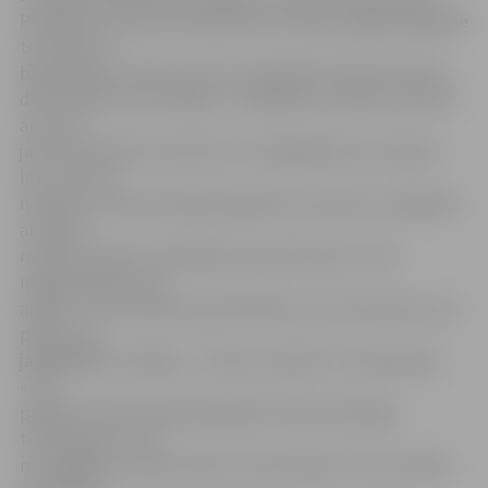
Piemēram, Ģimenes aptiekā pirms kāda pusgada digitālie
termometri
bija pircēju iecienīti, taču nu priekšroka atkal tiek dota
dzīvsudrabu saturošajiem. «Iespējams, pircējus mulsina
arī cena –
ja dzīvsudraba termometru var iegādāties par nepilnu
latu, tad, lai
nopirktu videi draudzīgo digitālo termometru, jārēķinās
ar vairāk
nekā trīs latiem. Vienkāršam pensionāram šī cena
neapšaubāmi ir par
augstu,» tā A.Zviedre, gan piebilstot, ka termometrs nav
prece, kas
jāiegādājas ik nedēļu – vienreiz nopirkts, tas kalpo ilgi.
«Jau
pašlaik tirdzniecībā piedāvājam videi draudzīgus
termometrus, kas
nav digitālie, tomēr nesatur dzīvsudrabu. Arī tas maksā