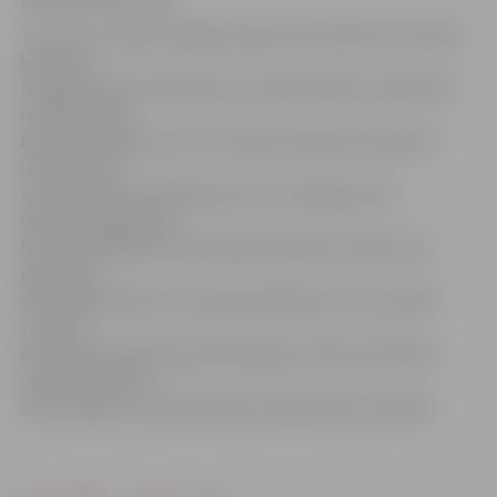
To, ka no 3. aprīļa aizliegts tirgot dzīvsudrabu saturošus
ķermeņa
temperatūras termometrus, paredz Ministru kabineta
noteikumi par
bīstamo ķīmisko vielu un bīstamo ķīmisko produktu
lietošanas un
tirdzniecības ierobežojumiem un aizliegumiem.
Galvenais ieguvums
būs dzīvsudraba samazināšanās sadzīves atkritumu
plūsmā un
efektīvāka atkritumu apsaimniekošana. Tas savukārt
veicinās
dzīvsudraba līmeņa pazemināšanos vidē, pazeminās
cilvēku saskari ar
dzīvsudrabu, kas nāk par labu sabiedrības veselībai.