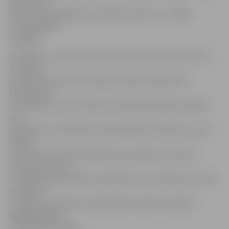
ap četriem
latiem un pagaidām nav pircēju iecienīts,» norāda
Euroaptiekas
vadītāja.
Tiesa gan – kaut arī dzīvsudrabu saturošie termometri,
kā liecina
pieredze, precīzāk izmēra ķermeņa temperatūru,
farmaceiti ir
vienisprātis, ka tie tomēr nav videi draudzīgi un daudzi
pat
neapzinās, cik kaitīgs ir dzīvsudraba termometrs, ja tas
saplīst.
«Kad vairs nedrīkstēs tirgot dzīvsudrabu saturošus
termometrus, to
arī nedarīsim. Būtiskus zaudējumus tas neradīs, jo mums
noliktavā
nav lielu uzkrājumu. Nerealizētos atdosim atpakaļ
piegādātājam,»
paskaidro E.Kempa.