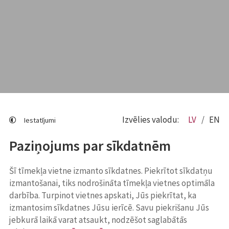
Izvēlies valodu:
LV
EN
Iestatījumi
Paziņojums par sīkdatnēm
Šī tīmekļa vietne izmanto sīkdatnes. Piekrītot sīkdatņu
izmantošanai, tiks nodrošināta tīmekļa vietnes optimāla
darbība. Turpinot vietnes apskati, Jūs piekrītat, ka
izmantosim sīkdatnes Jūsu ierīcē. Savu piekrišanu Jūs
jebkurā laikā varat atsaukt, nodzēšot saglabātās