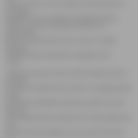
septiņas uzvaras un divi zaudējumi, kas abi piedzīvoti
pret šogad
pagaidām vēl bez zaudējumiem spēlējošo Ķekavas
komandu. Sezonas pirmajā posmā skaidrs, ka
jelgavniekiem
galvenā cīņa A grupā būs par otro vietu ar Limbažu
komandu,
tādējādi šovakar Ventspilī ļoti svarīgi bija izcīnīt
uzvaru.
Jelgavas komandas uzbrukuma līderis Edgars Krūmiņš
jau spēles
pirmajā ceturtdaļā sameta 15 punktus, kas jelgavniekiem
krietni
palīdzēja pirmajā spēles nogrieznī jau iegūt 12 punktu
pārsvaru –
30:18. Vājāk komanda aizvadīja otrā ceturkšņa beigu daļu,
visus
desmit komandas pēdējos punktus iemeta E.Krūmiņš,