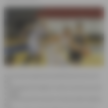
Pret Ventspils Augstskolas basketbolistiem pirmo reizi
šajā
sezonā jelgavnieki spēlēja 14. oktobrī savā laukumā, kad
uzvarēja
ar 107:83. Kopumā sezonā pirms šīvakara spēlē mūsējiem
bija