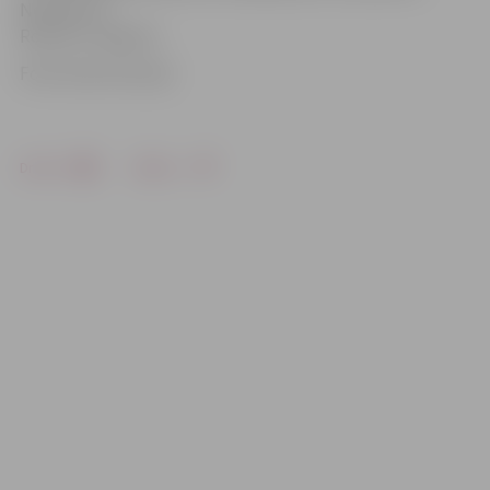
Neimanis 4,
Roziņš 2, Liepiņš 2
Foto: Austris Auziņš
Drukāt
Dalīties