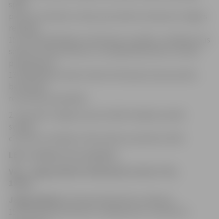
spēli,
pie tam uzbrūkot ar labu precizitāti no distances. Edgars
realizēja
15 no 20 izpildītajiem metieniem no spēles, realizēja visus
septiņus soda metienus un sakrāja 39 punktus, kuriem
pievienoja arī
13 atlēkušās bumbas. Kalvim Krūmiņam astoņi punkti,
bet desmit
rezultatīvas piespēles.
2. decembrī Jelgavas sporta hallē mūsējie aizvadīs
svarīgu
cīņu pret Limbažiem. Mača sākums pulksten 19.30.
LBL 2. divīzija, 29. novembris
VeA – Jelgava/BJSS 75:88 (18:30, 22:18, 17:21,
18:19)
Jelgava/BJSS:
E.Krūmiņš 39 (10 atl.b.), Bērziņš
15, K.Krūmiņš 8 (10 atl.b.), Atelbauers 8, Justovičs 5,