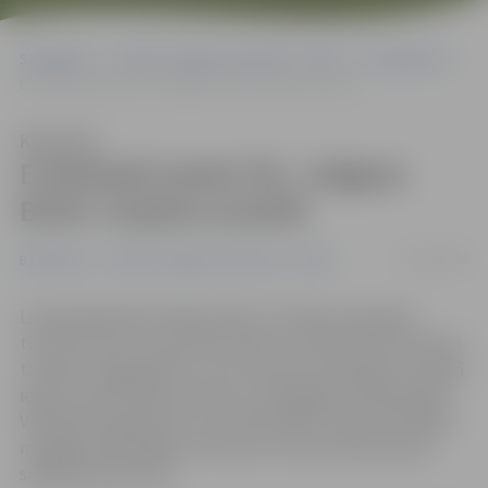
Sākumlapa
Portāla “Jelgavas Vēstnesis” arhīvs
Basketbols
E.Krūmiņš samet 39, «Jelgava BJSS» turpina uzvarēt
Klausīties
E.Krūmiņš samet 39, «Jelgava
BJSS» turpina uzvarēt
29/11/2016
Basketbols
Portāla “Jelgavas Vēstnesis” arhīvs
Latvijas Basketbola līgas (LBL) 2. divīzijas regulārās
turnīrā ceturto uzvaru pēc kārtas izcīnījusi Vara Krūmiņa
trenētā «JelgavaBJSS», kas viesos jau pirmajā ceturtdaļā
ieguva komfortablu pārsvaru, bet galarezultātā sakāva
Ventspils Augstskolu ar rezultātu 88:75. Rezultatīvākais
mūsējiem bija Edgars Krūmiņš, kurš pretinieku grozā
salādēja 39 punktus.