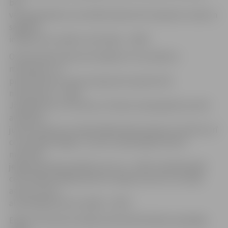
bet
ventspilniekiem rezultātā izdevās tikt nedaudz tuvāk un
saglabāt
intrigu pirms spēles otrās daļas – 48:40.
Otrā puslaika sākumā mūsējiem īsti nevedās ar
metieniem, un
pretinieki drīz vien jau bija pietuvojušies līdz
minimumam – 50:51.
Jāņa Bērziņa, E.Krūmiņa un Oskara Liepiņā gūtie punkti
atkal ļāva
justies nedaudz drošāk (58:50). Bērziņš bija rezultatīvs arī
ceturtdaļas beigās, un pirms izšķirošajām desmit
minūtēm
jelgavnieki bija priekšā ar plus 12 – 69:57. Noslēdzošajā
ceturtdaļā mūsējie pārsvaru spēja noturēt un izcīnīja
astoto uzvaru
aizvadītajās desmit spēlēs – 88:75.
Edgars Krūmiņš aizvadīja individuāli kārtējo iespaidīgo