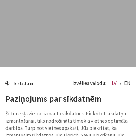
Izvēlies valodu:
LV
EN
Iestatījumi
Paziņojums par sīkdatnēm
Šī tīmekļa vietne izmanto sīkdatnes. Piekrītot sīkdatņu
izmantošanai, tiks nodrošināta tīmekļa vietnes optimāla
darbība. Turpinot vietnes apskati, Jūs piekrītat, ka
izmantosim sīkdatnes Jūsu ierīcē. Savu piekrišanu Jūs