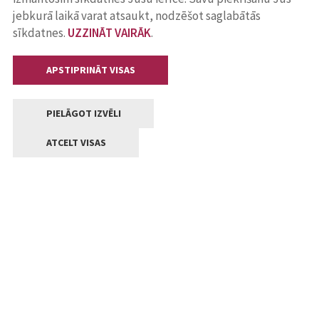
jebkurā laikā varat atsaukt, nodzēšot saglabātās
sīkdatnes.
UZZINĀT VAIRĀK
.
APSTIPRINĀT VISAS
PIELĀGOT IZVĒLI
ATCELT VISAS
Kontakti
Jelgavas valstpilsētas pašvaldība