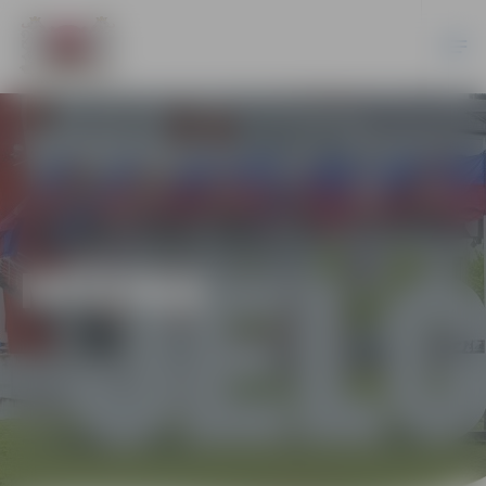
MŪZIKA