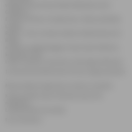
vērtējums. No pirmā pusfināla finālā iekļuva Liene
Greifāne un
E.Kreilis ar dziesmu «Younger Days». Žūrijas sastāvā bija
Latvijas
Radio 5 – Pieci.lv mūzikas redaktors Rūdolfs Budze (DJ
Rudd),
mūziķe un vokālā pedagoģe Jolanta Gulbe-Paškeviča,
komponists Jānis
Lūsēns un grupas «Triana Park» soliste Agnese Rakovska.
10. februāra pusfinālā startēs vēl viena Jelgavas pārstāve
–
Madara (Madara Fogelmane) ar dziesmu «Esamība».
Konkursa fināls notiks 24. februārī, kad arī tiks
noskaidrots
Latvijas pārstāvis «Eirovīzijā».
Foto: brivbridis.lv