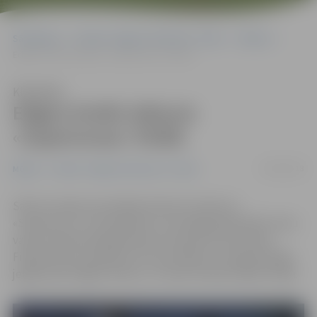
Sākumlapa
Portāla “Jelgavas Vēstnesis” arhīvs
Mūzika
Edgars Kreilis iekļuvis «Supernovas» finālā
Klausīties
Edgars Kreilis iekļuvis
«Supernovas» finālā
04/02/2018
Mūzika
Portāla “Jelgavas Vēstnesis” arhīvs
Sācies Latvijas nacionālais dziesmu konkurss
«Supernova», lai noskaidrotu, kas šogad pārstāvēs mūsu
valsti starptautiskajā dziesmu konkursā «Eirovīzija».
Finālisti tiks noskaidroti trīs pusfinālos. Pirmajā startēja
jelgavnieks Edgars Kreilis, un viņam izdevās iekļūt finālā.