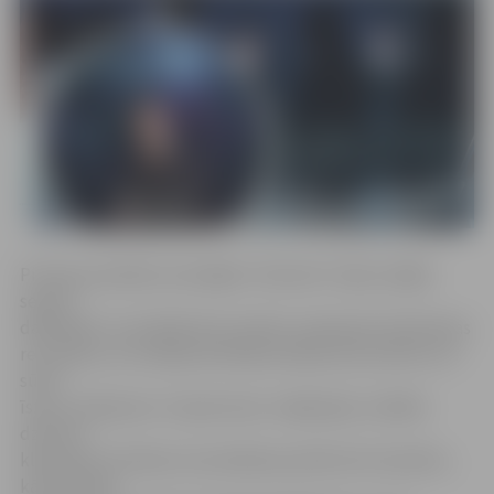
Pirmais pusfināls norisinājās 3. februārī. Tajā uzstājās
septiņi
dalībnieki. Uzvarētāji tika noteikti, apkopojot balsošanas
rezultātus, ko veidoja skatītāju balsojums pa tālruni un
sūtot
īsziņu, balsojums «Supernovas» mājaslapā, unikālie
dziesmu
klausījumi mūzikas straumēšanas platformā «Spotify»,
kā arī žūrijas