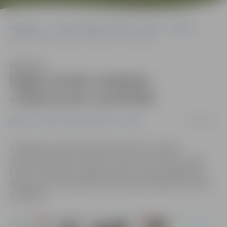
Sākumlapa
Portāla “Jelgavas Vēstnesis” arhīvs
Mūzika
Edgars Kreilis neiekļūst «Supernovas» pusfinālā
Klausīties
Edgars Kreilis neiekļūst
«Supernovas» pusfinālā
06/02/2017
Mūzika
Portāla “Jelgavas Vēstnesis” arhīvs
Svētdienas vakarā noslēdzās pirmā «Eirovīzijas»
nacionālās atlases konkursa «Supernova» atlase, kurā
kopā ar vēl desmit māksliniekiem sacentās jelgavnieks
Edgars Kreilis. Diemžēl viņam neizdevās iekļūt konkursa
pusfinālā.