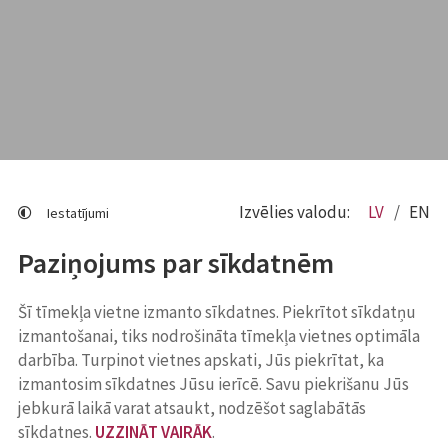
Izvēlies valodu:
LV
EN
Iestatījumi
Paziņojums par sīkdatnēm
Šī tīmekļa vietne izmanto sīkdatnes. Piekrītot sīkdatņu
izmantošanai, tiks nodrošināta tīmekļa vietnes optimāla
darbība. Turpinot vietnes apskati, Jūs piekrītat, ka
izmantosim sīkdatnes Jūsu ierīcē. Savu piekrišanu Jūs
jebkurā laikā varat atsaukt, nodzēšot saglabātās
sīkdatnes.
UZZINĀT VAIRĀK
.