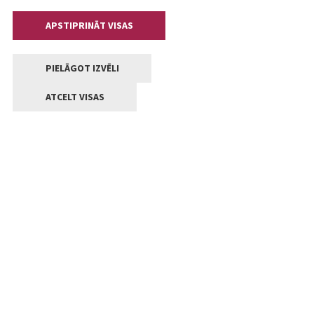
APSTIPRINĀT VISAS
PIELĀGOT IZVĒLI
ATCELT VISAS
Kontakti
Jelgavas valstpilsētas pašvaldība
Lielā iela 11, Jelgava, LV-3001
+371 63005522