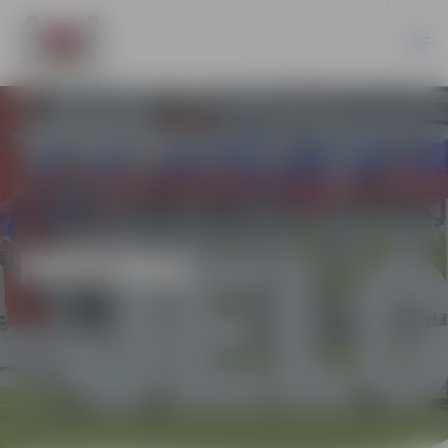
MŪZIKA