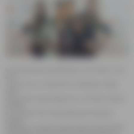
No pirmās atlases pusfinālā iekļuva Lauris Valters, Linda
Leen,
«Franco Franco» un Miks Dukurs. Dalībniekus vērtēja
žūrija –
Guntars Račs, Kaspars Roga, Dons un DJ Rudd. Savukārt
skatītāji
savu viedokli izteica telefonbalsojumā vai balsojot
projekta
mājaslapā. Uzvarētāja noteikšanā ņēma vērā arī oficiālos