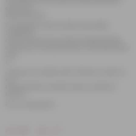
straumēšanas servisa «Spotify» mūzikas patērēšanas
datus, kurus
iekļāva balsojumā.
Par nākamajām četrām pusfināla vietām pārējie
11 dalībnieki
cīnīsies 12. februārī. Viņu vidū būs arī jelgavnieki Miks
Galvanovskis un Kristaps Bumbieris, kurš dziedās kopā ar
Lauru
Lo.
«Supernovas» pusfināls notiks 19. februārī, savukārt to,
kurš
Latviju pārstāvēs «Eirovīzijā» Ukrainā, uzzināsim 26.
februārī.
Foto: no E.Kreiļa arhīva
Drukāt
Dalīties