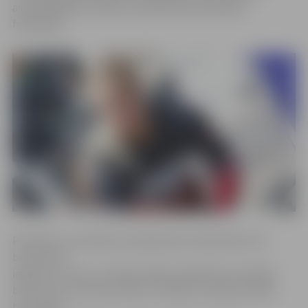
astotdaļfinālā, norāda Latvijas Riteņbraukšanas
federācijā.
Piektdien, sacensību pirmajā dienā, V.Buldinska trīs
braucienos
iegūstot 4. vietu, izcīnīja iespēju piedalīties pusfināla
braucienā. Savukārt šodien, startējot otrajā pusfināla
braucienā,