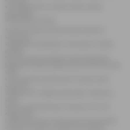
viņa finišēja septītā. Lai iekļūtu finālā, viņai bija
nepieciešams
iekļūt labāko četriniekā.
Savukārt K.Krīgers pirmajā sacensību dienā sīvā
konkurencē
kvalificējās astotdaļfinālam, tomēr šodien, startējot
piektajā
braucienu grupā, ierindojās 5. vietā. Pirmajā taisnē
jelgavnieks atradās sestajā pozīcijā, bet vēl pirms ieejas
virāžā
viņu pa iekšmalu apsteidza abi aiz muguras esošie
konkurenti.
Virāžā sportists izvēlējās samērā augstu trajektoriju,
kamēr
kritienu zemāk piedzīvoja trīs konkurenti. Lai arī K.
Krīgers spēja
izvairīties no kritiena, tomēr pirmie četri sportisti bija
ievērojami atrāvušies un panākt viņus neizdevās.