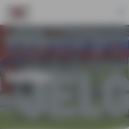
DAŽĀDI