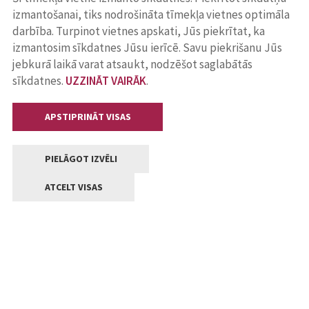
izmantošanai, tiks nodrošināta tīmekļa vietnes optimāla
darbība. Turpinot vietnes apskati, Jūs piekrītat, ka
izmantosim sīkdatnes Jūsu ierīcē. Savu piekrišanu Jūs
jebkurā laikā varat atsaukt, nodzēšot saglabātās
sīkdatnes.
UZZINĀT VAIRĀK
.
APSTIPRINĀT VISAS
PIELĀGOT IZVĒLI
ATCELT VISAS