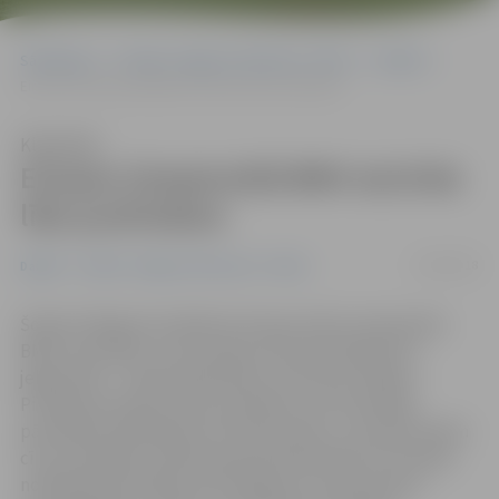
Sākumlapa
Portāla “Jelgavas Vēstnesis” arhīvs
Dažādi
Eiropas čempionātā BMX aizcīnās līdz pusfinālam
Klausīties
Eiropas čempionātā BMX aizcīnās
līdz pusfinālam
11/08/2018
Dažādi
Portāla “Jelgavas Vēstnesis” arhīvs
Šodien Glāzgovā noslēdzas Eiropas elites čempionāta
BMX sacensības, kurā Latvijas izlasi pārstāvēja divi
jelgavnieki – Vanesa Buldinska un Kristens Krīgers.
Pirmajā sacensību dienā, piektdien, abi veiksmīgi
pārvarēja kvalifikācijas sacensību kārtu, savukārt šodien
cīņa turpinājās. Sieviešu grupā V.Buldinskai sacensības
noslēdzās pusfinālā, bet K.Krīgeram vīriešu grupā –