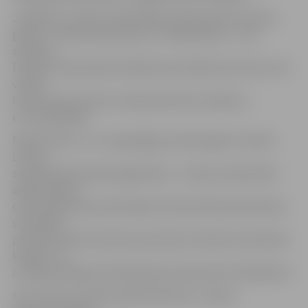
Jāpiebilst, ka abu Latvijas BMX riteņbraucēju sieviešu
grupā – Vinetas Pētersones un V.Buldinskas – cīņa
sestdien
Eiropas čempionātā noslēdzās pusfināla braucienos, bet
vīriešu
konkurencē neviens Latvijas pārstāvis neiekļuva
ceturtdaļfinālā.
Neskatoties uz to, ka godalgas netika iegūtas, šodien
Latvija
sacensībās bija īpaši pagodināta – Eiropas čempionāta
apbalvošanas
ceremonijā izlases pārstāvjiem Eiropas Riteņbraukšanas
savienības
prezidents Roko Kataneo pasniedza oficiālo čempionāta
karogu. Tas
Latvijai pasniegts kā 2019. gada čempionāta rīkotājvalstij.
Foto: UEC/Luca Bettini/BettiniPhoto, Latvijas