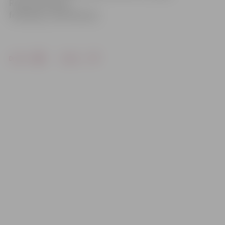
Riteņbraukšanas
federācija, Jānis Reimats
Drukāt
Dalīties