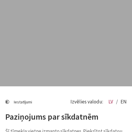
Izvēlies valodu:
LV
EN
Iestatījumi
Paziņojums par sīkdatnēm
Šī tīmekļa vietne izmanto sīkdatnes. Piekrītot sīkdatņu