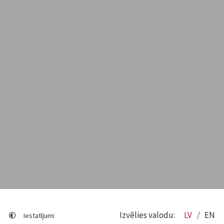
Izvēlies valodu:
LV
EN
Iestatījumi