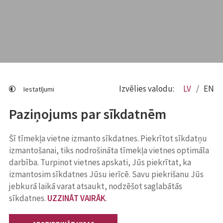
Izvēlies valodu:
LV
EN
Iestatījumi
Paziņojums par sīkdatnēm
Šī tīmekļa vietne izmanto sīkdatnes. Piekrītot sīkdatņu
izmantošanai, tiks nodrošināta tīmekļa vietnes optimāla
darbība. Turpinot vietnes apskati, Jūs piekrītat, ka
izmantosim sīkdatnes Jūsu ierīcē. Savu piekrišanu Jūs
jebkurā laikā varat atsaukt, nodzēšot saglabātās
sīkdatnes.
UZZINĀT VAIRĀK
.