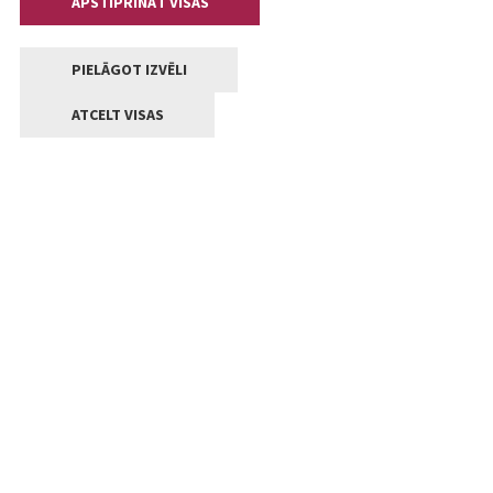
APSTIPRINĀT VISAS
PIELĀGOT IZVĒLI
ATCELT VISAS
Kontakti
Jelgavas valstpilsētas pašvaldība
Lielā iela 11, Jelgava, LV-3001
+371 63005522
pasts@jelgava.lv