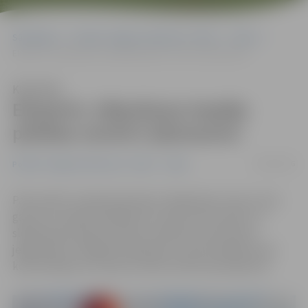
Sākumlapa
Portāla “Jelgavas Vēstnesis” arhīvs
Video
Eksperts: slēpošanas iespēja pilsētas centrā ir jāizmanto!
Klausīties
Eksperts: slēpošanas iespēja
pilsētas centrā ir jāizmanto!
24/01/2016
Portāla “Jelgavas Vēstnesis” arhīvs
Video
Pasta salā ir izveidota distanču slēpošanas trase, kuras
garums ir apmēram 800 metri. Sporta entuziasts un
slēpošanas eksperts Viktors Valainis aicina ikvienu
jelgavnieku izmēģināt slēpošanu, kā arī piedāvā savas
konsultācijas ar šo sporta veidu saistītos jautājumos.