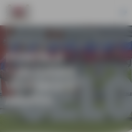
PORTĀLA
“JELGAVAS
VĒSTNESIS”
ARHĪVS