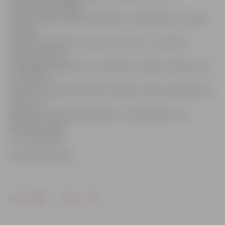
komplektus (slēpes,
nūjas, zābaki), sākot ar slēpēm no 1,60 metriem. Nomas
maksa ir
četri eiro par pirmo stundu un divi eiro – par katru
nākamo stundu.
Iznomājot komplektu uz diennakti, maksa ir desmit eiro
un seši eiro
par katru nākamo diennakti. Slēpju nomas punkta darba
laiks ir no
pulksten 13 līdz 19 (pirmdiena – piektdiena) un no
pulksten 11 līdz
14 – sestdienās.
Video: Raitis Supe
Drukāt
Dalīties