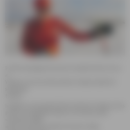
Portāls www.jelgavasvestnesis.lv piedāvā nelielu sarunu
ar
V.Valaini, kurā viņš sniedz padomus slēpju kopšanā un
slēpošanas
tehnikā.
Iespējams, ka perspektīvā Pasta salā būs arī slēpju nomas
punkts, bet pagaidām slēpes var iznomāt punktā
«Activsport» Rīgas
ielā 67. Uzņēmums piedāvā 15 distanču slēpju