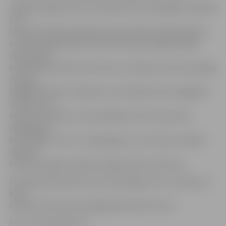
Jelgavā kā galvenais kurināmais siltumenerģijas ražošanai
tiek
izmantota koksnes šķelda, kas nodrošina nepieciešamo
siltumenerģijas bāzes slodzi. Biomasas koģenerācijas
stacija spēj
nodrošināt līdz 85 procentiem no pilsētas siltumenerģijas
slodzes,
tādējādi būtiski uzlabojot centralizētās siltumapgādes
drošību, bet
maksimumslodzes nodrošināšanai tiek izmantotas
dabasgāzes
katlumājas. Līdz ar to dabasgāze, lai arī daudz mazākā
apjomā,
tomēr enerģijas ražošanā Jelgavā tiek izmantota.
Par faktiski piemēroto siltumenerģijas cenu uzņēmums
katru
mēnesi informē savā mājaslapā www.fortum.lv.
Foto: www.epadomi.lv