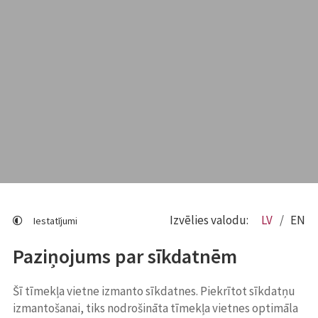
Izvēlies valodu:
LV
EN
Iestatījumi
Paziņojums par sīkdatnēm
Šī tīmekļa vietne izmanto sīkdatnes. Piekrītot sīkdatņu
izmantošanai, tiks nodrošināta tīmekļa vietnes optimāla