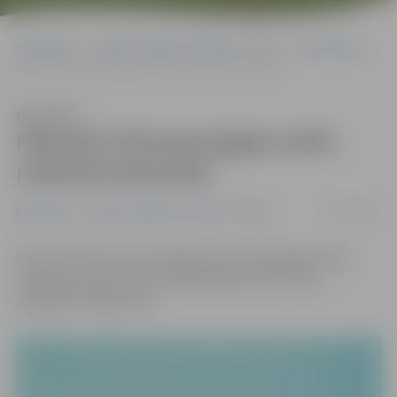
Sākumlapa
Portāla “Jelgavas Vēstnesis” arhīvs
Ekonomika
Februārī siltumenerģijas tarifs nedaudz pieaudzis
Klausīties
Februārī siltumenerģijas tarifs
nedaudz pieaudzis
14/02/2017
Ekonomika
Portāla “Jelgavas Vēstnesis” arhīvs
Februārī SIA «Fortum Jelgava» siltumenerģijas tarifs
Jelgavas pilsētā ir 52,39 EUR/MWh bez PVN. Tas ir
augstāks nekā janvārī.