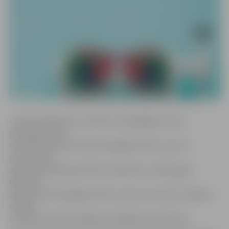
«Tarifa pieaugums ir saistīts ar dabasgāzes cenas
pieaugumu, kā
rezultātā februārī siltumenerģijas tarifs ir par 3,8
procentiem
augstāks nekā janvārī. Bet, salīdzinot ar 2016. gada
februāri,
šogad siltumenerģijas tarifs ir par 0,1 procentu zemāks,»
norāda
uzņēmuma komunikācijas vadītāja Guntra Matisa.