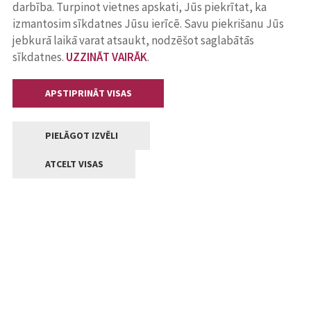
darbība. Turpinot vietnes apskati, Jūs piekrītat, ka
izmantosim sīkdatnes Jūsu ierīcē. Savu piekrišanu Jūs
jebkurā laikā varat atsaukt, nodzēšot saglabātās
sīkdatnes.
UZZINĀT VAIRĀK
.
APSTIPRINĀT VISAS
PIELĀGOT IZVĒLI
ATCELT VISAS
Kontakti