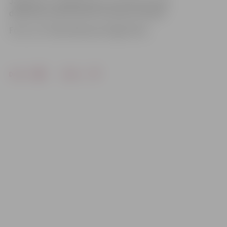
Jāpiebilst, ka šogad pirmo reizi Kausa izcīņā
dalībnieki netika vērtēti komandu ieskaitē.
Foto: no I.H.Eihentāla personīgā arhīva
Drukāt
Dalīties