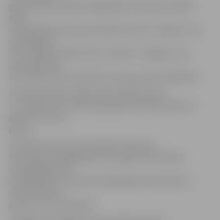
grupā, Raimo Soldāns sešgadīgo zēnu grupā, Rinalds
Bāris
deviņgadīgo zēnu grupā, Reinārs Pavlovs 12 gadus veco
puišu grupā,
Ilvis Hugo Eihentāls krūzeru klasē 12–16 gadus veco
puišu grupā un
Alvis Lānso krūzeru klasē vecuma grupā virs 30 gadiem.
Sudraba medaļu mājās pārveda Beāte Koško
11–12 gadus veco meiteņu grupā un Rainers Pujiņš 12
gadus veco zēnu
grupā.
Savukārt pie bronzas medaļas Preiļos tika
Āris Koško septiņgadīgo zēnu grupā, Renārs Želvis
astoņgadīgo zēnu
grupā, Markuss Soļims desmitgadīgo zēnu grupā un
I.H.Eihentāls 14
gadus veco puišu grupā.