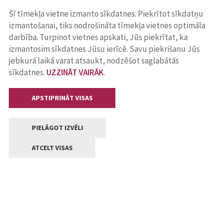
Šī tīmekļa vietne izmanto sīkdatnes. Piekrītot sīkdatņu
izmantošanai, tiks nodrošināta tīmekļa vietnes optimāla
darbība. Turpinot vietnes apskati, Jūs piekrītat, ka
izmantosim sīkdatnes Jūsu ierīcē. Savu piekrišanu Jūs
jebkurā laikā varat atsaukt, nodzēšot saglabātās
sīkdatnes.
UZZINĀT VAIRĀK
.
APSTIPRINĀT VISAS
PIELĀGOT IZVĒLI
ATCELT VISAS