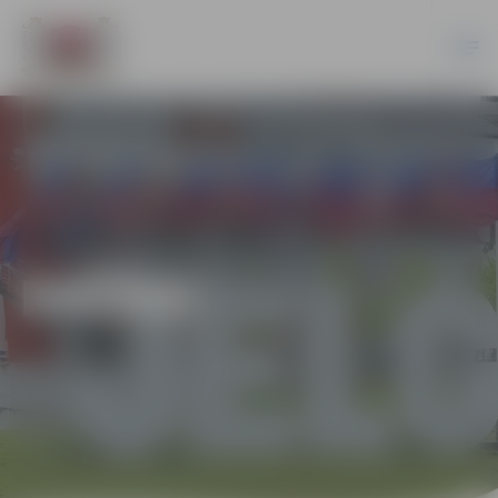
DAŽĀDI