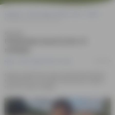
Sākumlapa
Portāla “Jelgavas Vēstnesis” arhīvs
Dažādi
Federācijas kausā izcīna 13 medaļas
Klausīties
Federācijas kausā izcīna 13
medaļas
06/08/2019
Dažādi
Portāla “Jelgavas Vēstnesis” arhīvs
Nedēļas nogalē Preiļos notika Latvijas Riteņbraukšanas
federācijas Kausa izcīņa BMX riteņbraukšanā. Jelgavas
sportisti izcīnīja 13 medaļas.