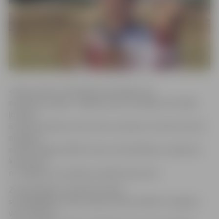
«Kausa izcīņa ir atsevišķas sacensības, kas
notiek katru gadu. Jelgavas sportisti šogad nostartēja
ļoti labi –
izcīnītas septiņas zelta, divas sudraba un četras bronzas
medaļas,»
norāda Jelgavas BMX treneris Uldis Balbeks, piebilstot,
ka pavisam
no Jelgavas sacensībās startēja 18 sportisti.
Zelta godalgu izcīnīja Alise Želve
septiņgadīgo meiteņu grupā, Ramona Bāre 8–10 gadus
veco meiteņu