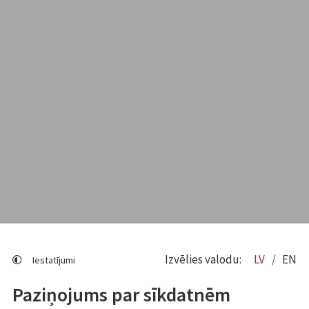
Izvēlies valodu:
LV
EN
Iestatījumi
Paziņojums par sīkdatnēm