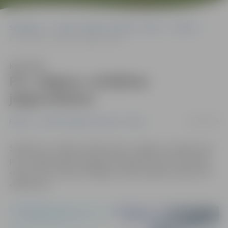
Sākumlapa
Portāla “Jelgavas Vēstnesis” arhīvs
Futbols
FK «Jelgava» atrādīsies jelgavniekiem
Klausīties
FK «Jelgava» atrādīsies
jelgavniekiem
05/05/2018
Futbols
Portāla “Jelgavas Vēstnesis” arhīvs
Svētdien, 6. maijā, futbola klubs «Jelgava» aizvadīs savu
pirmo mājas spēli Zemgales Olimpiskā centra stadionā,
«SynotTip» futbola Virslīgas 6. kārtas spēlē uzņemot FK
«Metta/LU».