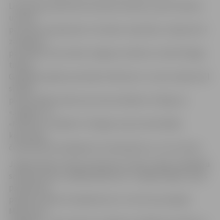
Līdzjutēju palīdzība komandai noderēs, jo pēc skaistas
uzvaras
pār valsts čempioniem Jūrmalas «Spartaku» sekoja četri
zaudējumi
pēc kārtas, kas ierindo Jelgavas vienību 6. vietā Virslīgas
tabulā.
Gaidāmās spēles pretinieki «Metta/LU» turnīru sākuši vēl
sliktāk,
piecās spēlēs tiekot pie viena neizšķirta. Zīmīgi, ka
«Jelgava» un
«Metta/LU» pašlaik ir Virslīgas mazrezultatīvākās
komandas,
čempionāta ievadā gūstot attiecīgi divus un trīs vārtus.
Jelgavniekiem nācies saskarties ar dažu vadošo spēlētāju
savainojumiem, pēdējā spēlē pret «Liepāju/Mogo» ārpus
pieteikuma
paliekot Alanam Siņeļņikovam un centra pussargam
Maksimam