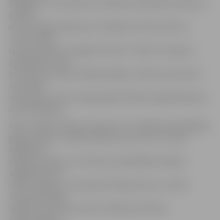
Rafaļskim. «Tika nolemts ar Maksimu Rafaļski neriskēt, jo
priekšā
divas svarīgas spēles pret tiešajiem konkurentiem,»
uzsver kluba
sporta direktors Sergejs Golubevs. Tāpat ar muguras
problēmām cīnās
komandas veterāns Valērijs Redjko, kamēr par pozitīvu
ziņu kalpo
lietuviešu centra aizsarga Sigita Olberķa atgriešanās pēc
diskvalifikācijas.
Mačs svētdien sāksies pulksten 15. Līdzīgi kā iepriekšējos
gados, biļete uz spēli maksās divus eiro un to varēs
iegādāties
kasē pie stadiona. «Arī šosezon piedāvājam iespēju
iegādāties karti
«Mana Jelgava», kas kalpos kā ieejas karte uz visām
komandas mājas
spēlēm, kā arī ļaus saņemt atlaides pie kluba
atbalstītājiem,»