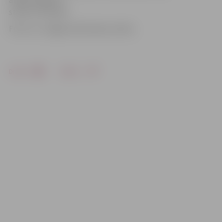
stāsta A.Tamisārs.
Foto: no «Jelgavas Vēstneša» arhīva
Drukāt
Dalīties