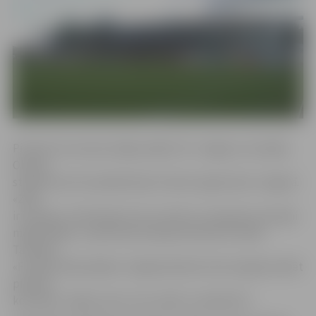
Pirmās trīs sezonas mājas spēles FK «Jelgava» aizvadīja
Olaines
stadionā, bet šonedēļ lielais futbols atgriezīsies Jelgavā.
«Zāle
ir izaugusi, televīzijas torņi ir atvesti, viss gatavs pirmajai
mājas spēlei,» saka kluba radošais direktors Ainārs
Tamisārs.
«Futbola līdzjutējiem Jelgavā beidzot būs iespēja redzēt
pilsētas
komandu, tāpēc aicinu visus nākt un atbalstīt!»