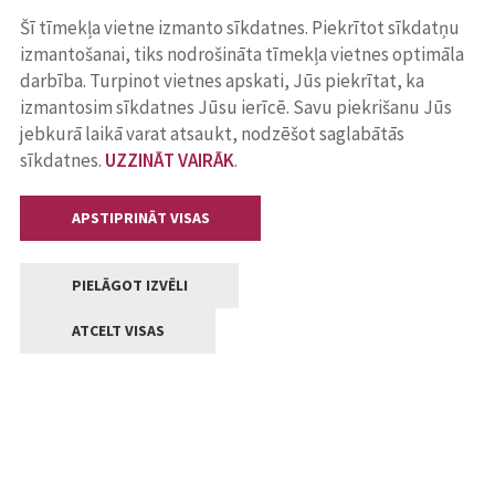
Šī tīmekļa vietne izmanto sīkdatnes. Piekrītot sīkdatņu
izmantošanai, tiks nodrošināta tīmekļa vietnes optimāla
darbība. Turpinot vietnes apskati, Jūs piekrītat, ka
izmantosim sīkdatnes Jūsu ierīcē. Savu piekrišanu Jūs
jebkurā laikā varat atsaukt, nodzēšot saglabātās
sīkdatnes.
UZZINĀT VAIRĀK
.
APSTIPRINĀT VISAS
PIELĀGOT IZVĒLI
ATCELT VISAS