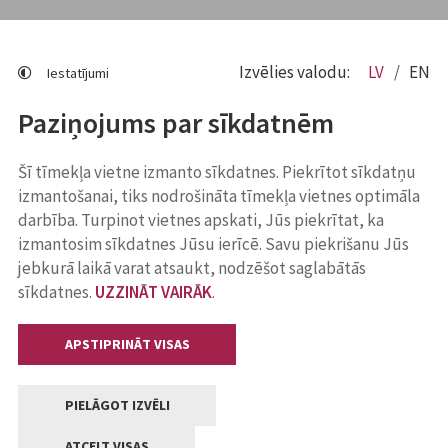
Izvēlies valodu:
LV
EN
Iestatījumi
Paziņojums par sīkdatnēm
Šī tīmekļa vietne izmanto sīkdatnes. Piekrītot sīkdatņu
izmantošanai, tiks nodrošināta tīmekļa vietnes optimāla
darbība. Turpinot vietnes apskati, Jūs piekrītat, ka
izmantosim sīkdatnes Jūsu ierīcē. Savu piekrišanu Jūs
jebkurā laikā varat atsaukt, nodzēšot saglabātās
sīkdatnes.
UZZINĀT VAIRĀK
.
APSTIPRINĀT VISAS
PIELĀGOT IZVĒLI
ATCELT VISAS