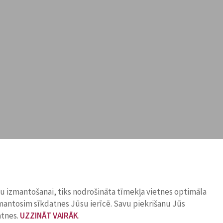
ņu izmantošanai, tiks nodrošināta tīmekļa vietnes optimāla
zmantosim sīkdatnes Jūsu ierīcē. Savu piekrišanu Jūs
atnes.
UZZINĀT VAIRĀK
.