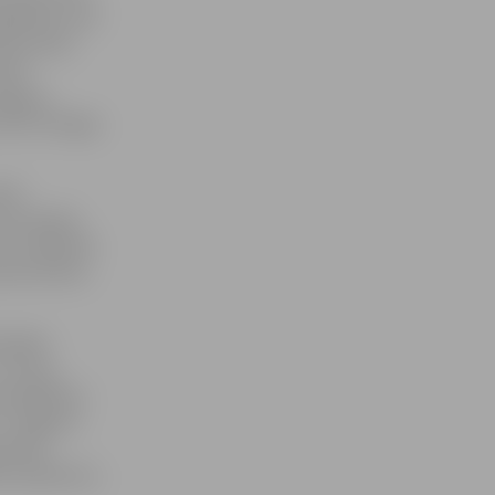
pēlēties, bet
nūtē bumbu
nūtē
elgavas
rti Virslīgas
kārt
u komandas
s raidīja 48.
oda sitienu.
 spēles
 un mūsu
 atspēlēties
K «Jelgava»
 spēle.
, piebilstot,