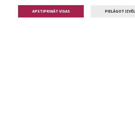
APSTIPRINĀT VISAS
PIELĀGOT IZVĒL
Kontakti
Jelgavas valstp
Lielā iela 11
+371 630055
pasts@jelga
2002-2026 jelgava.lv