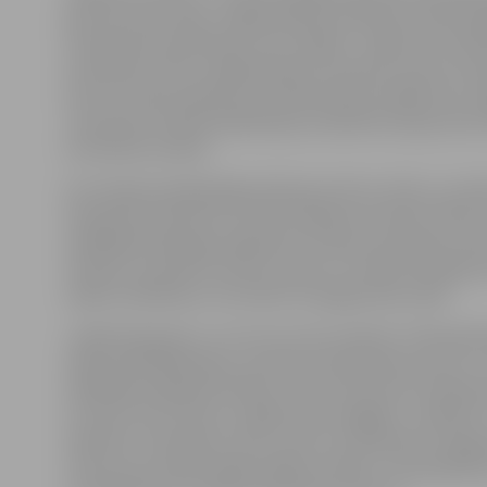
guva Persons Grejs. Jelgavniekiem izdevās ne tikai ats
arī pārtraukumā doties, esot vadībā – spēles 16. mi
pretinieku vārtos raidīja Daniils Hvoiņickis, bet 25. mi
precīzs sitiens padevās Ivo Minkevičam (attēlā). Šie J
Jaunatnes futbola akadēmijas audzēknim bija pirmie vā
komandas sastāvā.
Arī otrajā puslaikā jelgavnieki guva divus vārtus, savu
Valmieras futbolistu centieni nebija rezultatīvi. Mūs
spēlētājs Mindaugs Grigaravičs bumbu pretinieku vārto
minūtē, savukārt Gurams Lukava 72. minūtē realizēja s
Spēle noslēdzās ar rezultātu 4:1 jelgavnieku labā.
«Spēle bija grūta, un ne viss mums izdevās. Tā kā pašā
sākumā ielaidām golu, pirmais puslaiks bija nervozs,
spēlētāji nespēja atraisīties. Tiesa, kad mums izdevās
un iesist otros vārtus, spēlēt kļuva vieglāk,» norāda F
direktors S.Golubevs. Viņš uzsver, ka šī bija ļoti svarīga
«Mums nav tiesību šādas spēles zaudēt,» viņš papildina