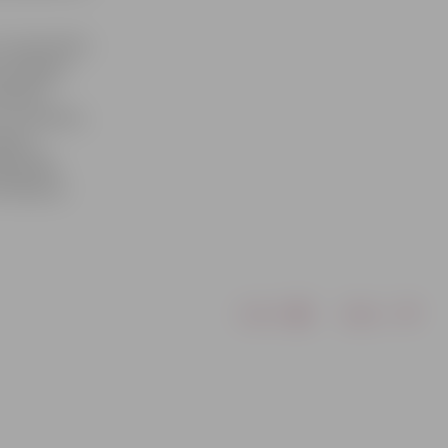
3. septembrī,
 Zemgales
dislavs
s ar komandu,
lgava»
jā spēlē,
 Paharam.
Drukāt
Dalīties