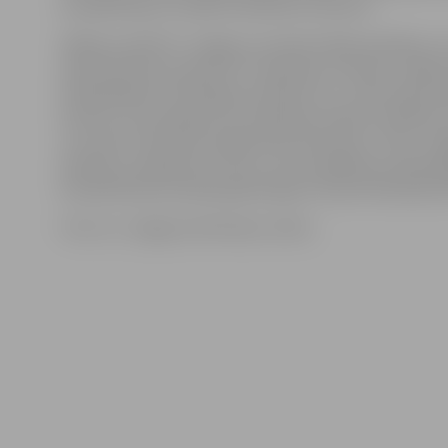
ka spēlē bija arī vairāki nerealizēti momenti.
Nākamo spēli FK «Jelgava» aizvadīs nākamsvētdien, 2
savā laukumā uzņemot FK «Spartaks Jūrmala». Spēle
Olimpiskajā centrā sāksies pulksten 15. «Uzbrucējs Vla
Kozlovs un pussargs Artis Lazdiņš jau sākuši trenētie
un ceram, ka drīz jau atgriezīsies laukumā,» tā FK «Je
direktors, piebilstot, ka tas, vai viņi spēlēs jau nākama
būs jāizlemj komandas galvenajam trenerim Marianam
Foto: no «Jelgavas Vēstneša» arhīva