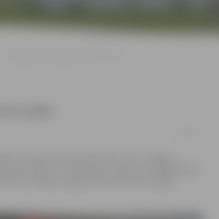
FK «Jelgava» beidzot gūst vārtus un uzvar
s un uzvar
15/09/2018
spēle starp FK «Valmiera Glass/ViA» un FK «Jelgava».
t uzvaru spēlē – ar rezultātu 4:1. «Mums nav tiesību šādas
esis.lv norādīja Jelgavas kluba direktors Sergejs