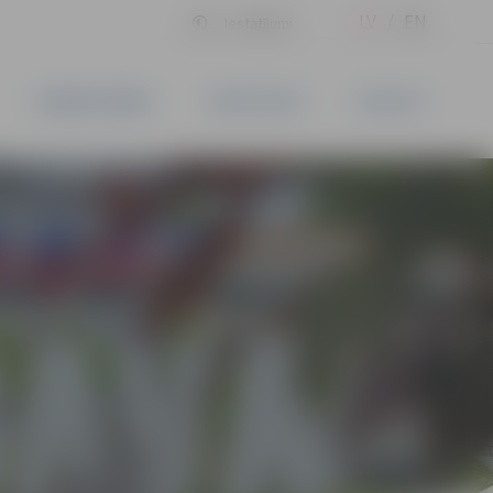
LV
EN
Iestatījumi
UZŅĒMĒJDARBĪBA
PAKALPOJUMI
KONTAKTI