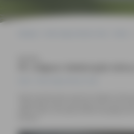
Sākumlapa
Portāla “Jelgavas Vēstnesis” arhīvs
Futbols
Klausīties
FK «Jelgava» beidzot gūst vārtu
Futbols
Portāla “Jelgavas Vēstnesis” arhīvs
Šodien Staicelē notika «SynotTip» Virslīgas 21. kārtas 
Jelgavniekiem beidzot izdevās gūt vārtus, kā arī svinē
spēles zaudēt,» pēc spēles portālam www.jelgavasvestn
Golubevs.