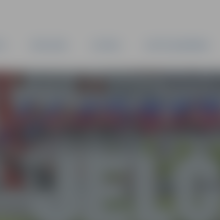
TA
PAŠVALDĪBA
IESTĀDES
KAPITĀLSABIEDRĪBAS