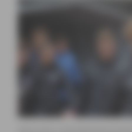
Spēles rezultātu 3. minūtē atklāja Vidzemes komanda