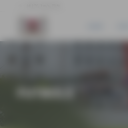
16.2 °C, 3 m/s, 72 %
JAUNUMI
PILSĒ
FUTBOLS