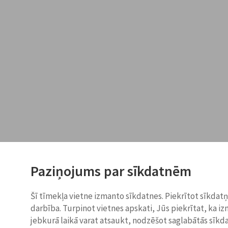
Paziņojums par sīkdatnēm
Šī tīmekļa vietne izmanto sīkdatnes. Piekrītot sīkdat
darbība. Turpinot vietnes apskati, Jūs piekrītat, ka i
jebkurā laikā varat atsaukt, nodzēšot saglabātās sīkd