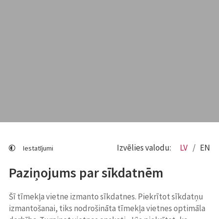
Izvēlies valodu:
LV
EN
Iestatījumi
Paziņojums par sīkdatnēm
Šī tīmekļa vietne izmanto sīkdatnes. Piekrītot sīkdatņu
izmantošanai, tiks nodrošināta tīmekļa vietnes optimāla