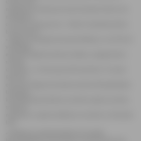
izraisot virkni
nepatīkamu situāciju pie savas komandas vārtiem, kas
noslēdzās ar
otro «RFS» vārtu guvumu – Roberts Savaļnieks pārsita
bumbu pāri FK
«Jelgava» vārtsargam Germanam Māliņam, un 2:0. Pēc šīs
veiksmīgās
epizodes mājinieki nedaudz atslāba, un jelgavnieki šo
situāciju
izmantoja – 2:1. Vārtus guva Dž.Purperharts. Tie viņam
šosezon ir
otrie vārti Jelgavas komandas sastāvā. Atlikušajā spēles
laikā abām
komandām bija izdevības, lai mainītu spēles rezultātu,
tomēr tas
neizdevās, un spēle noslēdzās ar rezultātu 2:1 rīdzinieku
labā.
«Gribējām ko vairāk šajā spēlē, bet ne pārāk
labi nospēlējām pirmo puslaiku, kurā pretinieki savas