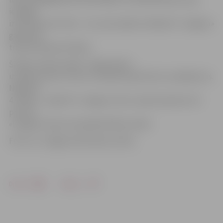
iespējas
izmantoja, bet mēs – nē,» pēc spēles vērtēja FK «Jelgava»
galvenais
treneris Marians Pahars.
Šī bija 3. kārtas spēle. Jelgavnieki ir
izcīnījuši vienu uzvaru un piedzīvojuši divus zaudējumus.
Nākamā –
4. kārtas – spēle FK «Jelgava» būs 5. aprīlī pulksten 19
pret FK
«Liepāja» kluba treniņbāzē Kārklu ielā 6.
Foto: no «Jelgavas Vēstneša» arhīva
Drukāt
Dalīties