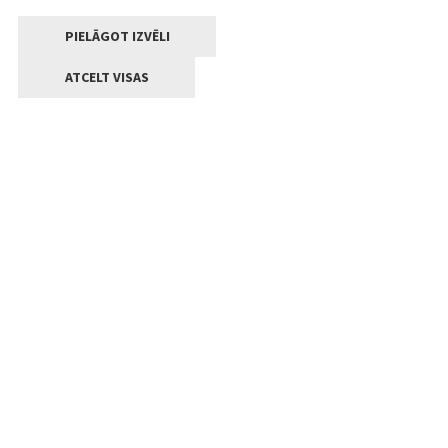
PIELĀGOT IZVĒLI
ATCELT VISAS
Kontakti
Jelgavas valstpilsētas pašvaldība
Lielā iela 11, Jelgava, LV-3001
+371 63005522
pasts@jelgava.lv