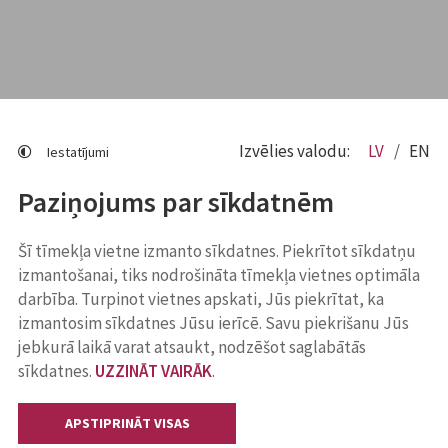
Izvēlies valodu:
LV
EN
Iestatījumi
Paziņojums par sīkdatnēm
Šī tīmekļa vietne izmanto sīkdatnes. Piekrītot sīkdatņu
izmantošanai, tiks nodrošināta tīmekļa vietnes optimāla
darbība. Turpinot vietnes apskati, Jūs piekrītat, ka
izmantosim sīkdatnes Jūsu ierīcē. Savu piekrišanu Jūs
jebkurā laikā varat atsaukt, nodzēšot saglabātās
sīkdatnes.
UZZINĀT VAIRĀK
.
APSTIPRINĀT VISAS