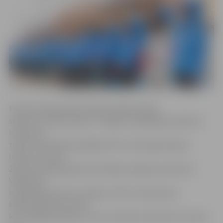
Pirmā puslaika sākumā laba iespēja atklāt
spēles rezultātu bija FK «Jelgava» spēlētājam Ņikitam
Ivanovam,
tomēr veiksmīgi nospēlēja «RFS» vārtsargs Kaspars
Ikstens, kurš no
2013. līdz 2018. gadam pārstāvēja Jelgavas komandu.
Vēlāk laba
izdevība gūt vārtus radās arī «RFS» futbolistam
Maksimam Marusičam,
kurš spēlēja ar galvu, bet to realizēt neizdevās. Drīz pēc