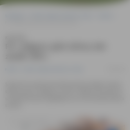
Sākumlapa
Portāla “Jelgavas Vēstnesis” arhīvs
Futbols
FK «Jelgava» gūst vārtus, bet zaudē «RFS»
Klausīties
FK «Jelgava» gūst vārtus, bet
zaudē «RFS»
30/03/2019
Futbols
Portāla “Jelgavas Vēstnesis” arhīvs
Šodien RTU stadionā aizvadīta futbola virslīgas 3. kārtas
spēle starp FK «Jelgava» un «RFS». Spēlē ar rezultātu 2:1
uzvarēja rīdzinieki, saglabājot savu turnīra tabulas līderu
statusu.