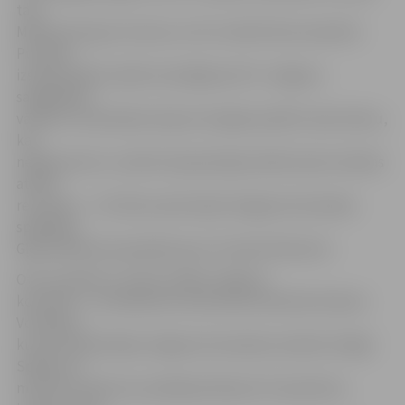
tam
M.Marusičs guva traumu un 41. minūtē tika nomainīts.
Puslaika
izskaņā spēle vairāk norisinājās pie FK «Jelgava»
sargātajiem
vārtiem, rīdziniekiem bija arī iespēja izpildīt soda sitienu,
kas
nebija precīzs, tomēr kompensācijas laikā viņiem izdevās
atklāt
rezultātu – 1:0. Vārtus pēc bijušā Jelgavas komandas
spēlētāja
Gļeba Kļuškina piespēles guva Tomašs Šimkovičs.
Otro puslaiku ar maiņu iesāka Jelgavas
komanda – Ivo Minkeviča vietā laukumā devās Artjoms
Vorobjovs,
kuram šī bija debija Jelgavas komandas sastāvā virslīgā.
Spēles 54.
minūtē noteikumus pārkāpa Džaneiro Purperharts,