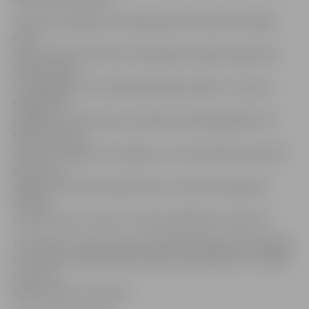
Treneris pastāstīja, ka Marijampolē komanda trenējas
divas
reizes dienā. Rīt būšot arī kopīgs komandas pasākums.
Spēles dienā
tie spēlētāji, kuri mačā nepiedalās, paliek uz treniņu.
Kalašņikovs
atklāja, ka ar komandu savainojuma dēļ pagaidām nav
Mārcis Ošs, bet
apslimis ir Edgars Jermolajevs. Uz 30 minūtēm laukumā
pirmo reizi
izgājis lietuvietis Ēvalds Razulis, bet Ritis Leļūga vēl
turpina
uzņemt formu, taču arī tuvojas spēlēšanas režīmam.
17. februārī turpat Lietuvas pilsētā Marijampolē Jelgavas
futbolisti aizvadīs nākamo spēli, kad pulksten 13 uzsāks
cīņu pret
Alītas vienību «Dainava».