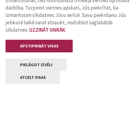
izmantošanai, tiks nodrošināta tīmekļa vietnes optimāla
darbība. Turpinot vietnes apskati, Jūs piekrītat, ka
izmantosim sīkdatnes Jūsu ierīcē. Savu piekrišanu Jūs
jebkurā laikā varat atsaukt, nodzēšot saglabātās
sīkdatnes.
UZZINĀT VAIRĀK
.
APSTIPRINĀT VISAS
PIELĀGOT IZVĒLI
ATCELT VISAS
Kontakti