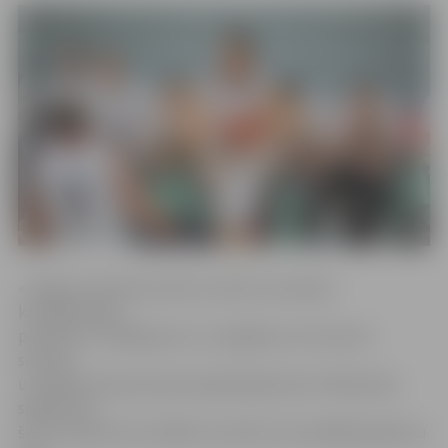
«Jelgava» februāra vidū var teikt, ka sastāva
komplektācija
praktiski ir noslēgusies un, iespējams, ka īsi pirms
sezonas
uzzināsim tikai par pāris papildinājumiem. Pārbaudes
spēlēs līdz
šim nav bijuši tie izcilākie rezultāti, taču pēdējā spēle jau