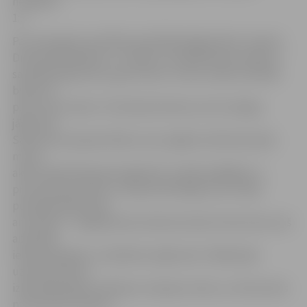
neizšķirts
1:1.
Par cīņas gaitu portālam pastāstīja jelgavnieku treneris
Dmitrijs Kalašņikovs: «Uzskatu, ka spēle bija normāla. Ir
saskatāmi gan plusi, gan mīnusi. Uzreiz viņiem īsā laikā
bija četri
pieci stūra sitieni. It kā nekas bīstams, bet vienalga
jāatzīmē.
Sākumā viņi bija aktīvāki, taču spējām izlīdzināt spēli,
mums
aktīvs bija Mindaugs Grigarāvičs. Vairāk spēlējām uz
pretuzbrukumiem, un kopumā līdzīga cīņa. Otrajā
puslaikā tādā veidā
arī iesitām – Grigarāvičam iemeta bumbu brīvā zonā, viņš
aizskrēja,
iedeva piespēli, un Kļuškins spēja iesist. Nākamajā
uzbrukumā viņi
izlīdzināja. Bija centrējums, Kaspars atsita, un lietuvietis
pirmais pie bumbas.»