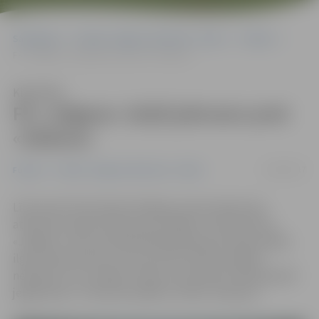
Sākumlapa
Portāla “Jelgavas Vēstnesis” arhīvs
Futbols
FK «Jelgava» izlaiž pārsvaru pret «Sūduva»
Klausīties
FK «Jelgava» izlaiž pārsvaru pret
«Sūduva»
14/02/2017
Futbols
Portāla “Jelgavas Vēstnesis” arhīvs
Līdz SynotTip futbola Virslīgas sezonas sākumam
atlikušas mazāk nekā četras nedēļas. Futbola klubs
«Jelgava» Lietuvas pilsētā Marijampolē aizvada nedēļu
ilgu treniņnometni, kuras ietvaros šodien spēlēts
neizšķirti 1:1 ar vietējo «Sūduva» komandu. Marijampolē
jelgavnieki 17. februārī spēlēs ar Alītas «Dainava».