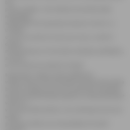
bija
pozitīvs rādītājs – labi cīnījāmies aizsardzībā, bijām
nepiekāpīgi,
neļāvām gūt vārtus Igaunijas čempionei «Infonet» un
izcīnījām
uzvaru ar rezultātu 2:0. Lieta, kas uztrauc, noteikti ir
daudzie
mikrosavainojumi, arī komandas vadošajiem spēlētājiem,
ar ko līdz
sezonas sākumam vajadzētu tikt galā.
Marijampolē «Jelgava» šodien spēlēja pret
vietējo «Sūduva». Pēc 45 minūtēm rezultāta tablo vēstīja
bezvārtu neizšķirtu 0:0, bet ’59. minūtē ātruma īpašības
nodemonstrēja Mindaugs Grigarāvičs, sekoja piespēle gar
vārtiem un
vārtus guva Gļebs Kļuškins. Uzreiz nākamajā uzbrukumā
sekoja
pretinieku atbilde, kas arī bija pēdējie vārti spēlē –