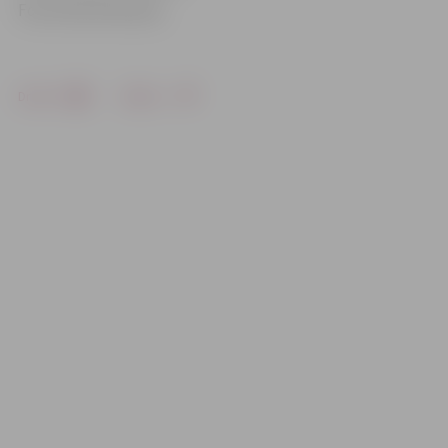
Foto: Nora Krevņeva
Drukāt
Dalīties