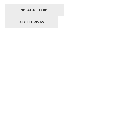
PIELĀGOT IZVĒLI
ATCELT VISAS
Kontakti
Jelgavas valstpilsētas pašvaldība
Lielā iela 11, Jelgava, LV-3001
+371 63005522
pasts@jelgava.lv