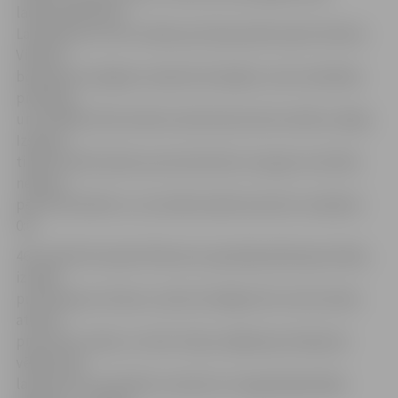
laukumā Karolim
Laukžemim, kurš no labas pozīcijas pārsita pāri vārtiem.
Viesiem
bija daudz iespējas standartsituācijām, taču kvalitātes
pietrūka,
un arī Mārča Oša metieni soda laukumā rezultātu nebija.
Izskaņā
tikām vēl līdz pāris pusmomentiem, kas gan rezultātu
nedeva –
pēc 45 minūtēm uz rezultāta tablo bezvārtu neizšķirts
0:0.
46. minūtē Armands Pētersons apskrēja Abdulaju Diallo,
izrāvās
pret Kasparu Ikstenu, labi sita tālajā stūrī, bet bumba
atsitās
pret vārtu stabu un vārtu līniju nešķērsoja. Nedaudz
vēlāk soda
laukuma tuvumā labu momentu noorganizēja Gļebs