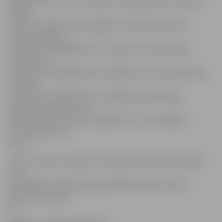
atstāja uzreiz trīs uzbrucējus, aizsargs Artjoms Osipovs
devās
malā. Tuvojoties mača beigām, soda laukumā laba
pozīcijā bumba
nonāca līdz Bogdaškinam – šķita jau, ka bumba lido
vārtos, bet
pretinieki veiksmīgi sitienu bloķēja. 91. minūtē pa kreiso
malu ass
uzbrukums mājiniekiem, noslēgumā pie bumbas
Bogdans Vaščuks, kurš
precīzi iegrieza bumbu tālajā stūrī un izrāva Rīgas
komandai uzvaru
ar 1:0.
Jau 22. oktobrī Jelgavas vienība aizvadīs spēli Ventspilī
pret
pašreizējo Latvijas čempionāta līdervienību. Mača
sākums pulksten
15.