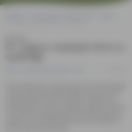
Sākumlapa
Portāla “Jelgavas Vēstnesis” arhīvs
Futbols
FK «Jelgava» nespēj gūt vārtus un zaudē Rīgā
Klausīties
FK «Jelgava» nespēj gūt vārtus un
zaudē Rīgā
19/10/2016
Futbols
Portāla “Jelgavas Vēstnesis” arhīvs
Šovakar Rīgā, Skonto stadionā SynotTip futbola Virslīgas
16. kārtas pārceltajā spēlē pēc ilgāka laika nepatīkamo
zaudējuma garšu izjuta futbola klubs «Jelgava», kas
ielaida spēles 91. minūtē un piekāpās «Riga» futbolistiem
ar minimālu 0:1. Mača gaitā abām komandām bija daudz
iespējas, taču pamatīgi kliboja momentu realizācija. 22.
oktobrī spēle viesos Ventspilī.