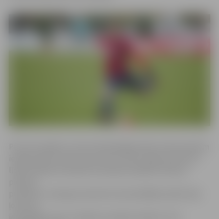
Pirms šīs spēles turnīra tabulā jelgavnieki ar 45 punktiem
ieņēma drošu trešo vietu, bet ar vienu spēli rezervē no
līdervienības Ventspils komandas atpalika tikai par
pieciem
punktiem. Laika gan atpūsties kopš pēdējās spēles bija
ļoti maz –
iepriekšējo maču mūsējie aizvadīja svētdien. Pret