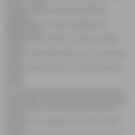
Kļuškins – Latvijas
izlases pussargs tika garām diviem spēlētājiem,
piespēlēja
Valērijam Redjko, kurš tālāk piespēlēja Borisam
Bogdaškinam, un
sekoja sitiens garām vārtiem. 66. minūtē savu iespēju
izniekoja
rīdzinieki, sekoja mūsējo atbilde, bet no tuvas distances
bumbu
garām atkal aizsita Laukžemis, kurš vēlāk izniekoja vēl
vairākas
iespējas.
69. minūtē kārtējo reizi mājinieki aizlauzās līdz Kaspara
Ikstena vārtiem – sekoja arī sitiens, bet izcili tuvajā stūrī
lidojošo bumbu atvairīja vārtsargs. Jelgavas komanda
darīja visu,
lai izrautu uzvaru – galvenais treneris Sauļus Širmelis
laukumā