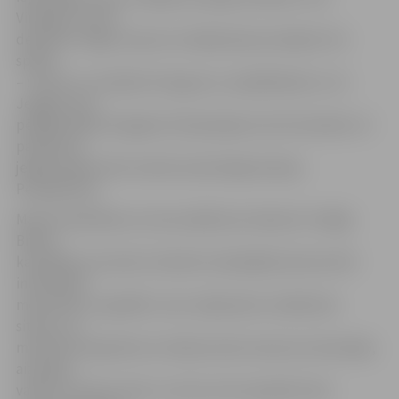
Virslīgas turnīra
debitanti «Riga» šosezon mūsējie bija aizvadījuši trīs
spēles
– izrauts 1:1 neizšķirts Kauguros, atspēlēšanās un 2:1
Jelgavā, bet
pēdējā spēlē Zemgales Olimpiskajā centrā minimālu 1:0
panākumu
jelgavniekiem 90. minūtē nodrošināja Andrejs
Perepļotkins.
Mača ievadā šķita, ka viesi spēlē pat nedaudz rotaļīgi.
Brīžos,
kad bijām ar bumbu futbolisti nebaidījās demonstrēt
individuālo
meistarību, apspēlēt, taču nebija labu noslēdzošo
sitienu. 21.
minūtē Perepļotkins izcīnīja bumbu laukuma vidusdaļā,
aizskrēja
vairāk uz kreiso malu un veica izcilu piespēli soda