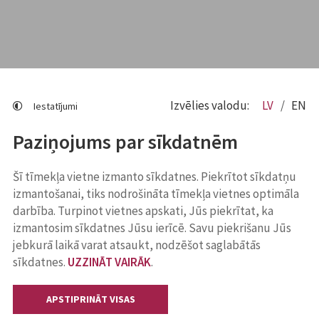
Izvēlies valodu:
LV
EN
Iestatījumi
Paziņojums par sīkdatnēm
Šī tīmekļa vietne izmanto sīkdatnes. Piekrītot sīkdatņu
izmantošanai, tiks nodrošināta tīmekļa vietnes optimāla
darbība. Turpinot vietnes apskati, Jūs piekrītat, ka
izmantosim sīkdatnes Jūsu ierīcē. Savu piekrišanu Jūs
jebkurā laikā varat atsaukt, nodzēšot saglabātās
sīkdatnes.
UZZINĀT VAIRĀK
.
APSTIPRINĀT VISAS