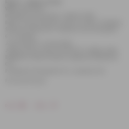
Riga FC – Jelgava 1:0 (0:0)
Vārti:
Vaščuks 90+1`
Brīdinājumi: Černomordijs – Kļuškins, Diallo
Riga FC: Ļitovka, Pētersons, Apiņš, O. Laizāns, Timofejevs,
Šerenkovs (Vaščuks 60`), Kamarā, Punculs (Savaļnieks
67`), Šumeiko,
Jeņins (Saito 81`), Černomordijs
Jelgava: Ikstens, Osipovs (Turkovs 83`), Redjko, Diallo,
Bogdaškins, Nakano, Kļuškins, Grigarāvičs (Malašenoks
65`),
Perepļotkins (Perepļotkins 76`), Laukžemis, Ošs
Foto: Austris Auziņš
Drukāt
Dalīties