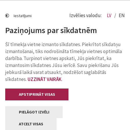
Izvēlies valodu:
LV
EN
Iestatījumi
Paziņojums par sīkdatnēm
Šī tīmekļa vietne izmanto sīkdatnes. Piekrītot sīkdatņu
izmantošanai, tiks nodrošināta tīmekļa vietnes optimāla
darbība. Turpinot vietnes apskati, Jūs piekrītat, ka
izmantosim sīkdatnes Jūsu ierīcē. Savu piekrišanu Jūs
jebkurā laikā varat atsaukt, nodzēšot saglabātās
sīkdatnes.
UZZINĀT VAIRĀK
.
APSTIPRINĀT VISAS
PIELĀGOT IZVĒLI
ATCELT VISAS