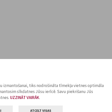
ņu izmantošanai, tiks nodrošināta tīmekļa vietnes optimāla
zmantosim sīkdatnes Jūsu ierīcē. Savu piekrišanu Jūs
atnes.
UZZINĀT VAIRĀK
.
I
ATCELT VISAS