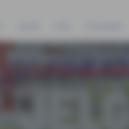
TA
PAŠVALDĪBA
IESTĀDES
KAPITĀLSABIEDRĪBAS