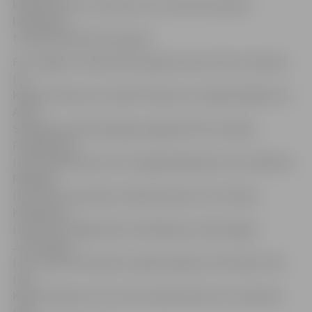
kapteinis Gints Freimanis, kurš aicina komandas
līdzjutējus
turpināt atbalstīt komandu.
FK «Jelgava» sastāvs 2017. gada sezonai: Gints Freimanis
(5),
Kaspars Ikstens (1), Reinis Flaksis (2), Valērijs Redjko (7),
Alans
Siņeļņikovs (8), Mindaugs Grigarāvičs (9), Andrejs
Perepļotkins
(10), Ēvalds Razulis (11), Oļegs Malašenoks (12), Maksims
Rafaļskis
(14), Nils Puriņš (16), Andrejs Kiriļins (17), Dmitrijs
Klimaševičs
(18), Rītis Leilūga (19), Ante Bakmazs (20), Edgars
Jermolajevs
(21), Jānis Krūmiņš (22), Gļebs Kļuškins (23), Mārcis Ošs
(25),
Kevins Kaubers (27), Artis Lazdiņš (28), Artis Jaudzems