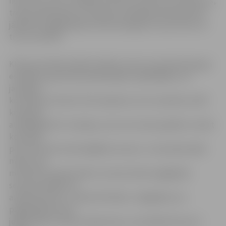
neizvirzīs, taču, lai nākamo sezonu sauktu par izdevušos,
trenera Aleksandru Kurtejana trenētajai komandai būs
jāatkārto pagājušajā sezonā sasniegtais vismaz divos no
trim turnīriem.
Kluba prezidents Māris Peilāns savā uzrunā pateicās gan
esošajiem, gan klāt pienākušajiem spēlētājiem, arī
jaunajam
komandas trenerim A.Kurtejanam, kurš uzņēmies vadīt
komandu
atbildīgā brīdī. «Domāju, ka ne visi treneri gribētu trenēt
komandu
pēc vēsturiski veiksmīgākās sezonas. Ja man jānostāda
mērķi, tad
mēs būsim apmierināti ar vismaz diviem pagājušās
sezonas panākumu
atkārtojumiem,» stāsta M.Peilāns. Jāatgādina, ka
pagājušajā sezonā
jelgavnieki izcīnīja Latvijas kausu, aizcīnījās līdz pat 3.