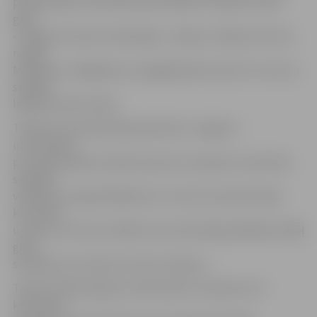
pārliecināts, ka tas man nesīs veiksmi. Uzskatu, ka šis
gads
«Jelgavai» būs ļoti veiksmīgs,» cerīgi uz nākamo sezonu
raugās
Mindaugs. Jāatgādina, ka pagājušajā sezonā ar 9. numuru
spēlēja
leģionārs Kirilo Siličs.
Tikmēr pirmais Brazīlijas pārstāvis «Jelgavā» –
uzbrūkošais
pussargs Rafaels Ledesma pauž, ka ir gatavs uzņemties
saspēles
vadītāja un organizētāja lomu. «Esmu jau iejuties šajā
komandā,
uzskatu, ka mums tiešām ir ļoti meistarīgi spēlētāji, tādēļ
gribu
sasniegt visus kluba izvirzītos mērķus.»
Tikpat mērķtiecīgi jau tradicionāli ir noskaņots arī
komandas