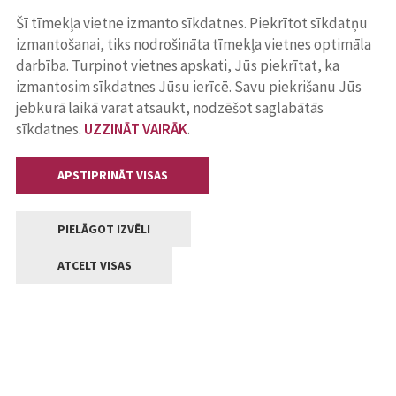
Šī tīmekļa vietne izmanto sīkdatnes. Piekrītot sīkdatņu
izmantošanai, tiks nodrošināta tīmekļa vietnes optimāla
darbība. Turpinot vietnes apskati, Jūs piekrītat, ka
izmantosim sīkdatnes Jūsu ierīcē. Savu piekrišanu Jūs
jebkurā laikā varat atsaukt, nodzēšot saglabātās
sīkdatnes.
UZZINĀT VAIRĀK
.
APSTIPRINĀT VISAS
PIELĀGOT IZVĒLI
ATCELT VISAS