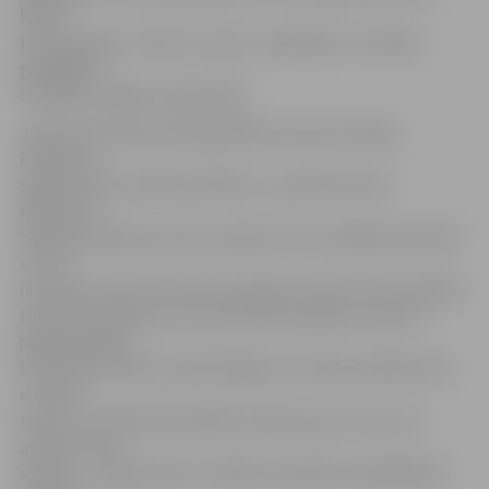
kārtai
Eiropas līgas turnīrā un sezonu noslēdza ar sudraba
godalgām
Latvijas virslīgas čempionātā.
Jaunais treneris pirms gaidāmās sezonas aicināja
klātesošo
sagatavoties futbola svētkiem – jaunās sezonas
sākumam.
Sagatavošanās procesā, viņaprāt, viss noritējis pēc plāna
un visi
izvirzītie uzdevumi tikuši sasniegti. «Mums ir ļoti spēcīgu
futbolistu grupa, kuri var daudz sasniegt. Es nevaru
jelgavniekiem,
komandas faniem, atbalstītājiem un kluba vadībai solīt
uzvaras,
taču to, ka mēs katrā spēlē cīnīsimies par uzvaru un
atdosim visus
spēkus – to gan apsolu. Gribētu pateikties spēlētājiem