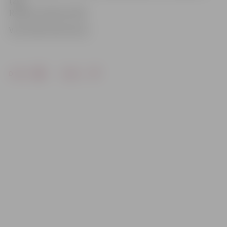
(29),
Rafaels Ledesma (30).
Vido: Māris Martinsons
Drukāt
Dalīties