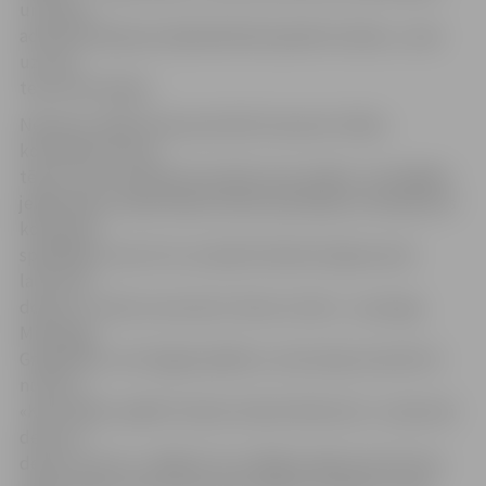
un kluba
administrācijai par šajā laikā labi padarīto darbu,» savā
uzrunā
teica A.Kurtejans.
Nedaudz vēlāk tika prezentēti arī jaunie «Nike»
komandas formas
tērpi, kuros futbolisti aizvadīs savas spēles. Uzticīgākie
jelgavnieku atbalstītāji noteikti pamanīja ne tikai jaunos
komandas
spēlētājus, bet arī to, ka daži futbolisti šajā sezonā
laukumā
dosies ar citiem numuriem. Viens no tiem – pussargs
Mindaugs
Grigarāvičs, kurš šogad spēlēs ar uzbrucēju iecienīto 9.
numuru.
«Kad atsāku spēlēt futbolu klubā «Metta/LU», laukumā
devos ar
devīto numuru, tādēļ arī to izvēlējos šajā sezonā. Esmu