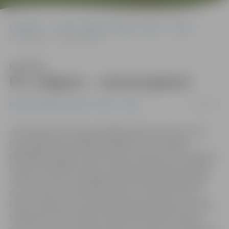
Sākumlapa
Portāla “Jelgavas Vēstnesis” arhīvs
Video
FK «Jelgava» – sezonai gatavi!
Klausīties
FK «Jelgava» – sezonai gatavi!
07/03/2017
Portāla “Jelgavas Vēstnesis” arhīvs
Video
«Šī starpsezona ir bijusi grūtākā, kāda līdz šim mums ir
bijusi. Bija daudz dažādi sarežģījumi un traucēkļi,
spēlētājiem pašiem nācās pirms treniņiem tīrīt sniegu no
laukuma. Rūdījām raksturu šādās sadzīviskās epizodēs.
Uzskatu, ka šis ir spēcīgākais komandas modelis, kāds
mums ir bijis. Sezonai esam gatavi!,» iesākot futbola
kluba «Jelgava» sezonas prezentācijas pasākumu stāsta
tā direktors Jānis Vuguls. Šogad klubs skaļus mērķus