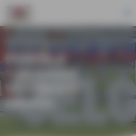
PORTĀLA
“JELGAVAS
VĒSTNESIS”
ARHĪVS