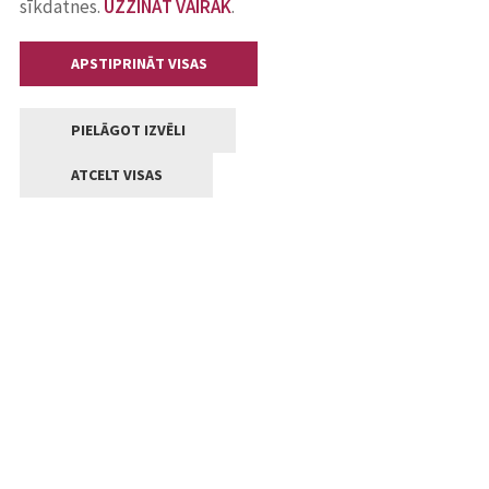
sīkdatnes.
UZZINĀT VAIRĀK
.
APSTIPRINĀT VISAS
PIELĀGOT IZVĒLI
ATCELT VISAS
Kontakti
Jelgavas valstpilsētas pašvaldība
Lielā iela 11, Jelgava, LV-3001