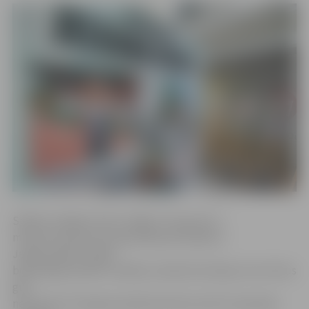
Spēles vienīgos vārtus «Riga» FC guva jau 7.
minūtē, kad precīzs bija Aleksejs Višņakovs.
Jelgavniekiem vēlāk
bija iespēja izpildīt vairākas standartsituācijas, bet vārtus
gūt
neizdevās. Pirmajā puslaikā dzelteno kartīti nopelnīja