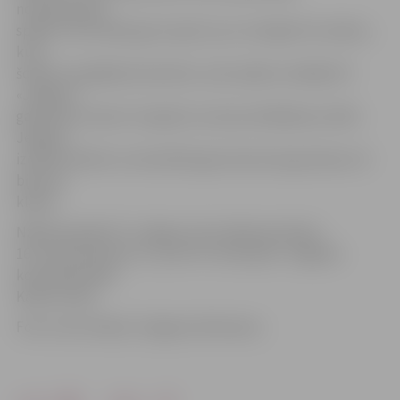
noskaņojušies
spēlei. Izcelt kādu gan ir grūti, ja nu vienīgi Arti Lazdiņu,
kurš
šodien nospēlēja fantastiski,» pēc spēles norādīja FK
«Jelgava»
galvenais treneris. Viņaprāt, sezonas atklāšanas svētki
Jelgavā
izdevās lieliski un atmosfēra gan laukumā, gan ārpus tā
bija top
klases.
Nākamā spēle FK «Jelgava» būs nākamsestdien,
16. martā pulksten 17, pret FK «Ventspils» Jelgavas
komandas bāzē
Kārklu ielā 6.
Foto: Ivars Veiliņš/«Jelgavas Vēstnesis»