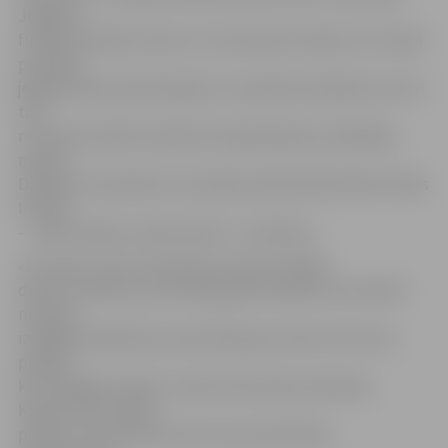
Jelgavas
futbolisti Ņikita Ivanovs un Vsevolods Čamkins. Arī otrajā
puslaikā
jelgavniekiem bija iespējas no standartsituācijām, bet arī
tad
rezultātu atklāt neizdevās. Nepalīdzēja arī spēlētāju
maiņas:
Džaneiro Purperharts nomainīja Irakliju Bidzinašvili, Dāvis
Indrāns
– Jaelu Eisdenu, Naims Šarifi – V.Čamkinu.
«Es nezinu, kas ar komandu notika pirmajās
desmit minūtēs, puiši nebija gatavi spēlei, bet tiešī šīs
minūtes
izrādījās izšķirošās, jo pretinieki guva vārtus. Pēc tam
pilnībā
kontrolējām bumbu, tomēr vārtus gūt neizdevās.
Kopumā man spēle
patika, arī cīņa laukumā un tas, kā puiši bija