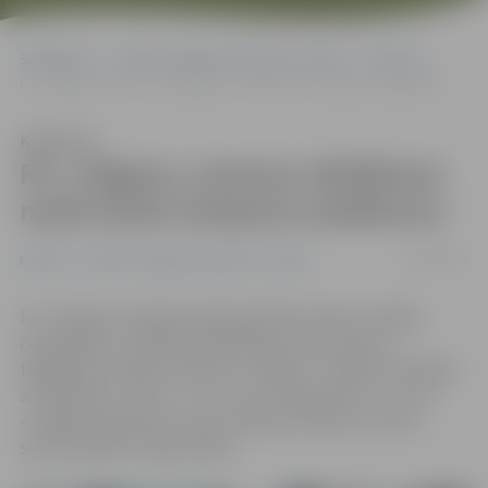
Sākumlapa
Portāla “Jelgavas Vēstnesis” arhīvs
Futbols
FK «Jelgava» sezonas atklāšanas mačā atzīst čempionu pārākumu
Klausīties
FK «Jelgava» sezonas atklāšanas
mačā atzīst čempionu pārākumu
09/03/2019
Futbols
Portāla “Jelgavas Vēstnesis” arhīvs
FK «Jelgava» bija gods šogad atklāt futbola virslīgas
čempionātu, savā laukumā Kārklu ielā uzņemot
tagadējos Latvijas čempionus «Riga» FC. Spēle noslēdzās
ar čempionu uzvaru – 1:0 –, bet, neskatoties uz to, FK
«Jelgava» galvenais treneris Marians Pahars ar pirmo
sezonas spēli ir apmierināts.