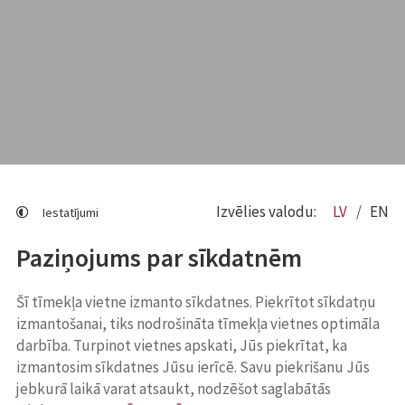
Izvēlies valodu:
LV
EN
Iestatījumi
Paziņojums par sīkdatnēm
Šī tīmekļa vietne izmanto sīkdatnes. Piekrītot sīkdatņu
izmantošanai, tiks nodrošināta tīmekļa vietnes optimāla
darbība. Turpinot vietnes apskati, Jūs piekrītat, ka
izmantosim sīkdatnes Jūsu ierīcē. Savu piekrišanu Jūs
jebkurā laikā varat atsaukt, nodzēšot saglabātās