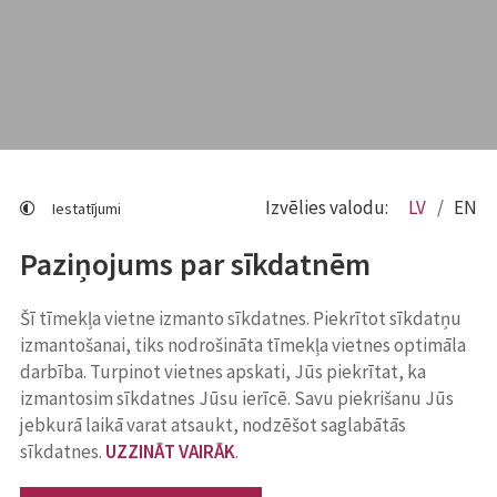
Izvēlies valodu:
LV
EN
Iestatījumi
Paziņojums par sīkdatnēm
Šī tīmekļa vietne izmanto sīkdatnes. Piekrītot sīkdatņu
izmantošanai, tiks nodrošināta tīmekļa vietnes optimāla
darbība. Turpinot vietnes apskati, Jūs piekrītat, ka
izmantosim sīkdatnes Jūsu ierīcē. Savu piekrišanu Jūs
jebkurā laikā varat atsaukt, nodzēšot saglabātās
sīkdatnes.
UZZINĀT VAIRĀK
.