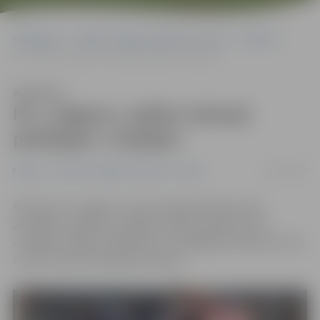
Sākumlapa
Portāla “Jelgavas Vēstnesis” arhīvs
Futbols
FK «Jelgava» spēles izskaņā piekāpjas «Liepājai»
Klausīties
FK «Jelgava» spēles izskaņā
piekāpjas «Liepājai»
05/04/2019
Futbols
Portāla “Jelgavas Vēstnesis” arhīvs
Šovakar FK «Jelgava» savā treniņbāzē Kārklu ielā
aizvadīja «Optibet» virslīgas 4. kārtas spēli pret FK
«Liepāja». Spēle noslēdzās ar 2:1 liepājnieku labā, bet viņi
uzvaru izrāva tikai spēles izskaņā.