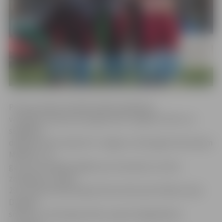
Pirmo puslaiku aktīvāk iesāka liepājnieki,
vairākkārt apdraudot jelgavnieku sargātos vārtus un
sagādājot
diezgan daudz darba FK «Jelgava» vārtsargam Germanam
Māliņam. Lai
gan viņš vairākkārt glāba savu komandu no vārtu
zaudējuma, spēles
29. minūtē neveiksmīgi atsita bumbu pēc Alekša Lukas
Delgado
sitiena, un tā ieripoja vārtos, ļaujot liepājniekiem