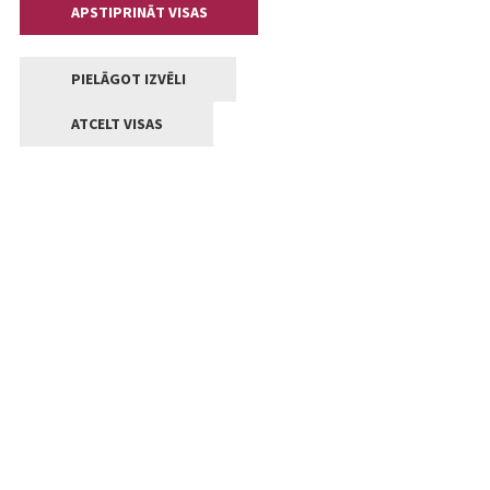
APSTIPRINĀT VISAS
PIELĀGOT IZVĒLI
ATCELT VISAS
Kontakti
Jelgavas valstpilsētas pašvaldība
Lielā iela 11, Jelgava, LV-3001
+371 63005522
pasts@jelgava.lv