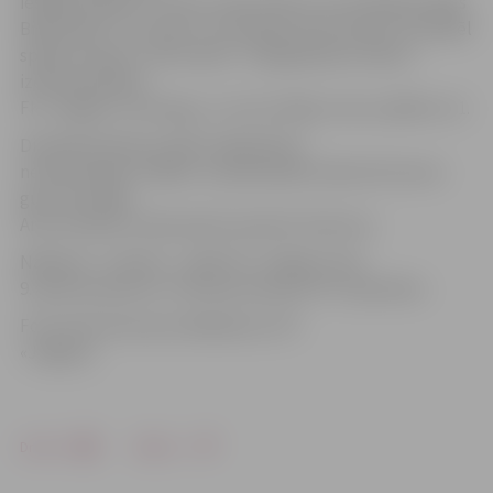
iespēja izpildīt 11 metru soda sitienu, ko realizēja Iraklijs
Bidzinašvili. Tie viņam ir otrie gūtie vārti šosezon. Diemžēl
spēles izskaņā – 88. minūtē – liepājniekiem vēlreiz
izdevās pārspēt
FK «Jelgava» vārtsargu, un viņi svinēja uzvaru spēlē ar 2:1.
Diemžēl šodienas spēle mājiniekiem
neveiksmīga arī tāpēc, ka pašā spēles sākumā traumu
guva pussargs
Artis Lazdiņš un bija spiests pamest laukumu.
Nākamā – 5. kārtas – spēle FK «Jelgava» būs
9. aprīlī pulksten 17 izbraukumā pret FK «Spartaks».
Foto: Nora Krevņeva-Baibakova /FK
«Jelgava»
Drukāt
Dalīties