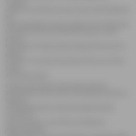
izvirzīties
vadībā ar 1:0. Apmēram astoņas minūtes vēlāk liepājnieku
fani
vēlreiz iegavilējās, jo bumbu Jelgavas vārtos raidīja Jānis
Ikaunieks, tomēr tiesneši fiksēja aizmuguri un vārtu
guvumu
neieskaitīja. Pirmajā puslaikā arī jelgavniekim bija vārtu
gūšanas
momenti, un vistuvāk tam bija Aivars Emsis, kurš tomēr
bumbu
pārsita pāri vārtiem.
Otrajā puslaikā spēles temps nedaudz pierima,
bet komandas centās izveidot vārtu gūšanas momentus.
Spēles 54.
minūtē jelgavniekiem radās laba iespēja izlīdzināt
rezultātu, ko
viņi arī izmantoja – par noteikumu pārkāpumu
jelgavniekiem bija