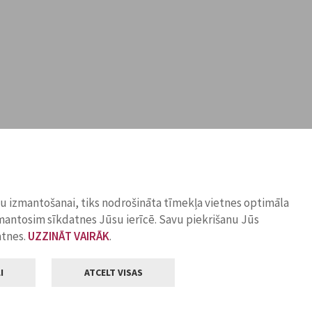
ņu izmantošanai, tiks nodrošināta tīmekļa vietnes optimāla
zmantosim sīkdatnes Jūsu ierīcē. Savu piekrišanu Jūs
atnes.
UZZINĀT VAIRĀK
.
I
ATCELT VISAS