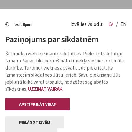
Izvēlies valodu:
LV
EN
Iestatījumi
Paziņojums par sīkdatnēm
Šī tīmekļa vietne izmanto sīkdatnes. Piekrītot sīkdatņu
izmantošanai, tiks nodrošināta tīmekļa vietnes optimāla
darbība. Turpinot vietnes apskati, Jūs piekrītat, ka
izmantosim sīkdatnes Jūsu ierīcē. Savu piekrišanu Jūs
jebkurā laikā varat atsaukt, nodzēšot saglabātās
sīkdatnes.
UZZINĀT VAIRĀK
.
APSTIPRINĀT VISAS
PIELĀGOT IZVĒLI