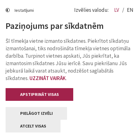
Izvēlies valodu:
LV
EN
Iestatījumi
Paziņojums par sīkdatnēm
Šī tīmekļa vietne izmanto sīkdatnes. Piekrītot sīkdatņu
izmantošanai, tiks nodrošināta tīmekļa vietnes optimāla
darbība. Turpinot vietnes apskati, Jūs piekrītat, ka
izmantosim sīkdatnes Jūsu ierīcē. Savu piekrišanu Jūs
jebkurā laikā varat atsaukt, nodzēšot saglabātās
sīkdatnes.
UZZINĀT VAIRĀK
.
APSTIPRINĀT VISAS
PIELĀGOT IZVĒLI
ATCELT VISAS